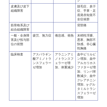
グ
皮膚及び皮下
脱毛症、多汗
組織障害
症、手掌・足
底発赤知覚不
全症候群
筋骨格系及び
背部痛
結合組織障害
一般・全身障
疲労、無力症
倦怠感、発熱
末梢性浮腫、
害及び投与部
悪寒、胸部不
位の状態
快感、非心臓
性胸痛
臨床検査
アスパラギン
アラニンアミ
血中ビリルビ
酸アミノトラ
ノトランスフ
ン増加、血中
ンスフェラー
ェラーゼ増
アルカリホス
ゼ増加
加、体重減少
ファターゼ増
加、リンパ球
数減少、血中
クレアチニン
増加、γ-グル
タミルトラン
スフェラーゼ
増加