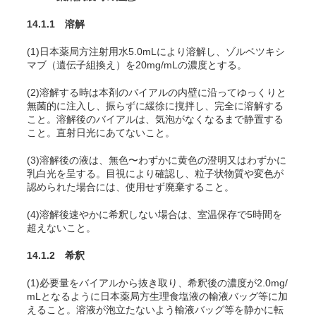
14.1.1 溶解
(1)日本薬局方注射用水5.0mLにより溶解し、ゾルベツキシ
マブ（遺伝子組換え）を20mg/mLの濃度とする。
(2)溶解する時は本剤のバイアルの内壁に沿ってゆっくりと
無菌的に注入し、振らずに緩徐に撹拌し、完全に溶解する
こと。溶解後のバイアルは、気泡がなくなるまで静置する
こと。直射日光にあてないこと。
(3)溶解後の液は、無色〜わずかに黄色の澄明又はわずかに
乳白光を呈する。目視により確認し、粒子状物質や変色が
認められた場合には、使用せず廃棄すること。
(4)溶解後速やかに希釈しない場合は、室温保存で5時間を
超えないこと。
14.1.2 希釈
(1)必要量をバイアルから抜き取り、希釈後の濃度が2.0mg/
mLとなるように日本薬局方生理食塩液の輸液バッグ等に加
えること。溶液が泡立たないよう輸液バッグ等を静かに転