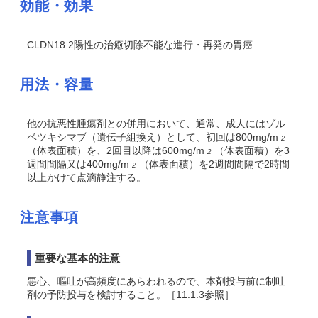
効能・効果
CLDN18.2陽性の治癒切除不能な進行・再発の胃癌
用法・容量
他の抗悪性腫瘍剤との併用において、通常、成人にはゾル
ベツキシマブ（遺伝子組換え）として、初回は800mg/m
2
（体表面積）を、2回目以降は600mg/m
（体表面積）を3
2
週間間隔又は400mg/m
（体表面積）を2週間間隔で2時間
2
以上かけて点滴静注する。
注意事項
重要な基本的注意
悪心、嘔吐が高頻度にあらわれるので、本剤投与前に制吐
剤の予防投与を検討すること。［11.1.3参照］