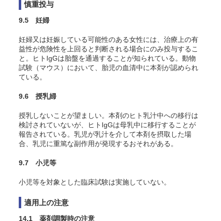
慎重投与
9.5 妊婦
妊婦又は妊娠している可能性のある女性には、治療上の有
益性が危険性を上回ると判断される場合にのみ投与するこ
と。ヒトIgGは胎盤を通過することが知られている。動物
試験（マウス）において、胎児の血清中に本剤が認められ
ている
。
9.6 授乳婦
授乳しないことが望ましい。本剤のヒト乳汁中への移行は
検討されていないが、ヒトIgGは母乳中に移行することが
報告されている。乳児が乳汁を介して本剤を摂取した場
合、乳児に重篤な副作用が発現するおそれがある。
9.7 小児等
小児等を対象とした臨床試験は実施していない。
適用上の注意
14.1 薬剤調製時の注意