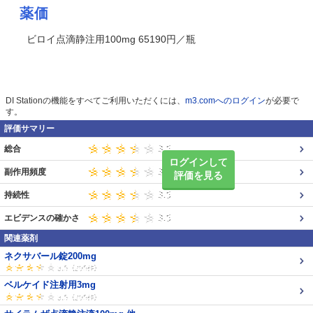
薬価
ビロイ点滴静注用100mg 65190円／瓶
DI Stationの機能をすべてご利用いただくには、
m3.comへのログイン
が必要で
す。
評価サマリー
総合
ログインして
副作用頻度
評価を見る
持続性
エビデンスの確かさ
関連薬剤
ネクサバール錠200mg
ベルケイド注射用3mg