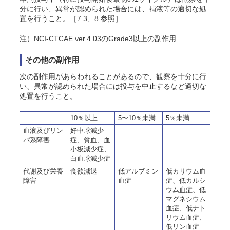
分に行い、異常が認められた場合には、補液等の適切な処
置を行うこと。［7.3、8.参照］
注）NCI-CTCAE ver.4.03のGrade3以上の副作用
その他の副作用
次の副作用があらわれることがあるので、観察を十分に行
い、異常が認められた場合には投与を中止するなど適切な
処置を行うこと。
10％以上
5〜10％未満
5％未満
血液及びリン
好中球減少
パ系障害
症、貧血、血
小板減少症、
白血球減少症
代謝及び栄養
食欲減退
低アルブミン
低カリウム血
障害
血症
症、低カルシ
ウム血症、低
マグネシウム
血症、低ナト
リウム血症、
低リン血症