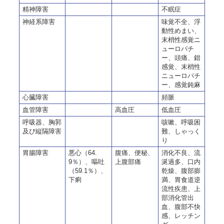
精神障害
不眠症
神経系障害
味覚不全、浮
動性めまい、
末梢性感覚ニ
ューロパチ
ー、頭痛、錯
感覚、末梢性
ニューロパチ
ー、感覚鈍麻
心臓障害
頻脈
血管障害
高血圧
低血圧
呼吸器、胸郭
咳嗽、呼吸困
及び縦隔障害
難、しゃっく
り
胃腸障害
悪心（64.
腹痛、便秘、
消化不良、流
9％）、嘔吐
上腹部痛
涎過多、口内
（59.1％）、
乾燥、腹部膨
下痢
満、胃食道逆
流性疾患、上
部消化管出
血、腹部不快
感、レッチン