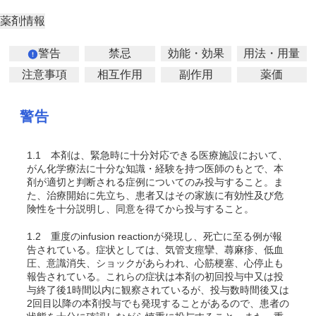
薬剤情報
警告
禁忌
効能・効果
用法・用量
注意事項
相互作用
副作用
薬価
警告
1.1
本剤は、緊急時に十分対応できる医療施設において、
がん化学療法に十分な知識・経験を持つ医師のもとで、本
剤が適切と判断される症例についてのみ投与すること。ま
た、治療開始に先立ち、患者又はその家族に有効性及び危
険性を十分説明し、同意を得てから投与すること。
1.2
重度のinfusion reactionが発現し、死亡に至る例が報
告されている。症状としては、気管支痙攣、蕁麻疹、低血
圧、意識消失、ショックがあらわれ、心筋梗塞、心停止も
報告されている。これらの症状は本剤の初回投与中又は投
与終了後1時間以内に観察されているが、投与数時間後又は
2回目以降の本剤投与でも発現することがあるので、患者の