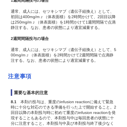
1週間間隔投与の場合
通常、成人には、セツキシマブ（遺伝子組換え）として、
初回は400mg/m
（体表面積）を2時間かけて、2回目以降
2
は250mg/m
（体表面積）を1時間かけて1週間間隔で点滴
2
静注する。なお、患者の状態により適宜減量する。
2週間間隔投与の場合
通常、成人には、セツキシマブ（遺伝子組換え）として、5
00mg/m
（体表面積）を2時間かけて2週間間隔で点滴静
2
注する。なお、患者の状態により適宜減量する。
注意事項
重要な基本的注意
8.1
本剤の投与は、重度のinfusion reactionに備えて緊急
時に十分な対応のできる準備を行った上で開始すること。2
回目以降の本剤投与時に初めて重度のinfusion reactionを発
現することもあるので、本剤投与中は毎回患者の状態に十
分に注意すること。本剤投与中及び本剤投与終了後少なく