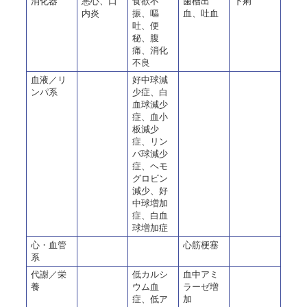
消化器
悪心、口
食欲不
歯槽出
下痢
内炎
振、嘔
血、吐血
吐、便
秘、腹
痛、消化
不良
血液／リ
好中球減
ンパ系
少症、白
血球減少
症、血小
板減少
症、リン
パ球減少
症、ヘモ
グロビン
減少、好
中球増加
症、白血
球増加症
心・血管
心筋梗塞
系
代謝／栄
低カルシ
血中アミ
養
ウム血
ラーゼ増
症、低ア
加