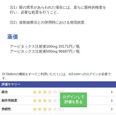
注1）眼の異常があらわれた場合には、直ちに眼科的検査を
行い、必要な処置を行うこと。
注2）放射線療法との併用時における発現頻度
薬価
アービタックス注射液100mg 20171円／瓶
アービタックス注射液500mg 96687円／瓶
DI Stationの機能をすべてご利用いただくには、
m3.comへのログイン
が必要で
す。
評価サマリー
総合
ログインして
副作用頻度
評価を見る
持続性