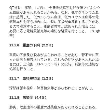
QT延長、痙攣、しびれ、全身倦怠感等を伴う低マグネシウ
ム血症があらわれることがある。なお、低マグネシウム血
症に起因した、低カルシウム血症、低カリウム血症等の電
解質異常を伴う場合には、特に症状が重篤化することがあ
るので注意すること。電解質異常が認められた場合には、
必要に応じ電解質補充等の適切な処置を行うこと。［8.3参
照］
11.1.6 重度の下痢
（2.2％）
重度の下痢及び脱水があらわれることがあり、腎不全に至
った症例も報告されている。これらの症状があらわれた場
合には、止瀉薬（ロペラミド等）の投与、補液等の適切な
処置を行うこと。
11.1.7 血栓塞栓症
（1.2％）
深部静脈血栓症、肺塞栓症等があらわれることがある。
11.1.8 感染症
（4.4％）
肺炎、敗血症等の重度の感染症があらわれることがある。