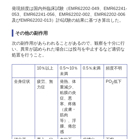
発現頻度は国内外臨床試験（EMR62202-049、EMR62241-
053、EMR62241-056、EMR62202-002、EMR62202-006
及びEMR62202-013）計6試験の結果に基づき算出した。
その他の副作用
次の副作用があらわれることがあるので、観察を十分に行
い、異常が認められた場合には投与を中止するなど適切な
処置を行うこと。
10％以上
0.5〜10％
0.5％未満
頻度不明
未満
全身症状
疲労、無
発熱、体
PO
低下
2
力症
重減少、
粘膜の炎
症、悪
寒、疼痛
（皮膚・
筋肉
等）、浮
腫、倦怠
感