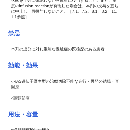
状態を十分に確認しながら慎重に投与すること。また、重
度のinfusion reactionが発現した場合は、本剤の投与を直ち
に中止し、再投与しないこと。［7.1、7.2、8.1、8.2、11.
1.1参照］
禁忌
本剤の成分に対し重篤な過敏症の既往歴のある患者
効能・効果
○
RAS
遺伝子野生型の治癒切除不能な進行・再発の結腸・直
腸癌
○頭頸部癌
用法・容量