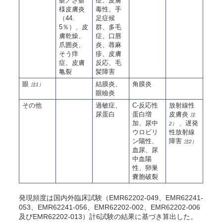
瘡／ざ瘡
症、皮膚
様皮膚炎
毒性、手
（44.
足症候
5％）、皮
群、多毛
膚乾燥、
症、口唇
爪囲炎、
炎、蕁麻
そう痒
疹、皮膚
症、皮膚
反応、毛
亀裂
髪障害
眼
結膜炎、
角膜炎
注1）
眼瞼炎
その他
過敏症、
C-反応性
放射線性
尿蛋白
蛋白増
皮膚炎
注
加、尿中
、遅発
2）
ウロビリ
性放射線
ン陽性、
障害
注2）
血尿、尿
中血陽
性、卵巣
嚢胞破裂
発現頻度は国内外臨床試験（EMR62202-049、EMR62241-
053、EMR62241-056、EMR62202-002、EMR62202-006
及びEMR62202-013）計6試験の結果に基づき算出した。