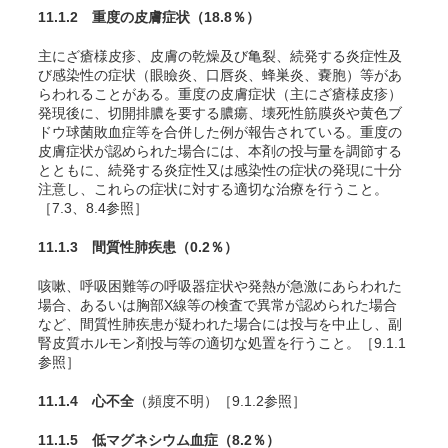
11.1.2 重度の皮膚症状
（18.8％）
主にざ瘡様皮疹、皮膚の乾燥及び亀裂、続発する炎症性及
び感染性の症状（眼瞼炎、口唇炎、蜂巣炎、嚢胞）等があ
らわれることがある。重度の皮膚症状（主にざ瘡様皮疹）
発現後に、切開排膿を要する膿瘍、壊死性筋膜炎や黄色ブ
ドウ球菌敗血症等を合併した例が報告されている。重度の
皮膚症状が認められた場合には、本剤の投与量を調節する
とともに、続発する炎症性又は感染性の症状の発現に十分
注意し、これらの症状に対する適切な治療を行うこと。
［7.3、8.4参照］
11.1.3 間質性肺疾患
（0.2％）
咳嗽、呼吸困難等の呼吸器症状や発熱が急激にあらわれた
場合、あるいは胸部X線等の検査で異常が認められた場合
など、間質性肺疾患が疑われた場合には投与を中止し、副
腎皮質ホルモン剤投与等の適切な処置を行うこと。［9.1.1
参照］
11.1.4 心不全
（頻度不明）［9.1.2参照］
11.1.5 低マグネシウム血症
（8.2％）