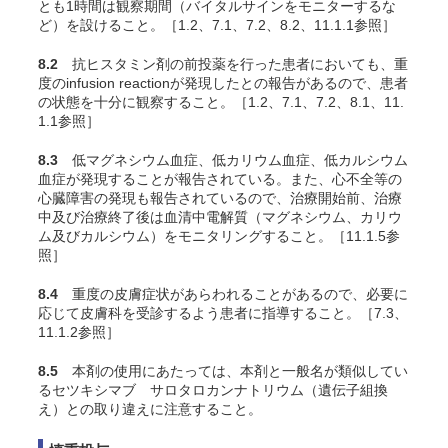
とも1時間は観察期間（バイタルサインをモニターするな
ど）を設けること。［1.2、7.1、7.2、8.2、11.1.1参照］
8.2
抗ヒスタミン剤の前投薬を行った患者においても、重
度のinfusion reactionが発現したとの報告があるので、患者
の状態を十分に観察すること。［1.2、7.1、7.2、8.1、11.
1.1参照］
8.3
低マグネシウム血症、低カリウム血症、低カルシウム
血症が発現することが報告されている。また、心不全等の
心臓障害の発現も報告されているので、治療開始前、治療
中及び治療終了後は血清中電解質（マグネシウム、カリウ
ム及びカルシウム）をモニタリングすること。［11.1.5参
照］
8.4
重度の皮膚症状があらわれることがあるので、必要に
応じて皮膚科を受診するよう患者に指導すること。［7.3、
11.1.2参照］
8.5
本剤の使用にあたっては、本剤と一般名が類似してい
るセツキシマブ サロタロカンナトリウム（遺伝子組換
え）との取り違えに注意すること。