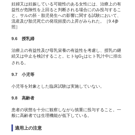
妊婦又は妊娠している可能性のある女性には、治療上の有
益性が危険性を上回ると判断される場合にのみ投与するこ
と。サルの胚・胎児発生への影響に関する試験において、
流産及び胎児死亡の発現頻度の上昇がみられた。［9.4参
照］
9.6 授乳婦
治療上の有益性及び母乳栄養の有益性を考慮し、授乳の継
続又は中止を検討すること。ヒトIgG
はヒト乳汁中に排出
1
される。
9.7 小児等
小児等を対象とした臨床試験は実施していない。
9.8 高齢者
患者の状態を十分に観察しながら慎重に投与すること。一
般に高齢者では生理機能が低下している。
適用上の注意