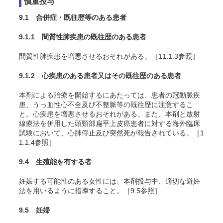
慎重投与
9.1 合併症・既往歴等のある患者
9.1.1 間質性肺疾患の既往歴のある患者
間質性肺疾患を増悪させるおそれがある。［11.1.3参照］
9.1.2 心疾患のある患者又はその既往歴のある患者
本剤による治療を開始するにあたっては、患者の冠動脈疾
患、うっ血性心不全及び不整脈等の既往歴に注意するこ
と。心疾患を増悪させるおそれがある。また、本剤と放射
線療法を併用した頭頸部扁平上皮癌患者に対する海外臨床
試験において、心肺停止及び突然死が報告されている。［1
1.1.4参照］
9.4 生殖能を有する者
妊娠する可能性のある女性には、本剤投与中、適切な避妊
法を用いるように指導すること。［9.5参照］
9.5 妊婦