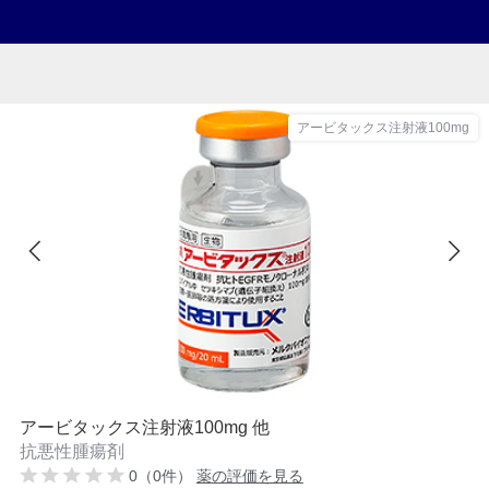
アービタックス注射液100mg
アービタックス注射液100mg 他
抗悪性腫瘍剤
0（0件）
薬の評価を見る