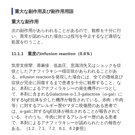
重大な副作用及び副作用用語
重大な副作用
次の副作用があらわれることがあるので、観察を十分に行
い、異常が認められた場合には投与を中止するなど適切な
処置を行うこと。
11.1.1 重度のinfusion reaction
（0.8％）
気管支痙攣、蕁麻疹、低血圧、意識消失又はショックを症
状としたアナフィラキシー様症状があらわれることがあ
る。infusion reactionを発現した場合には、全ての徴候及び
症状が完全に回復するまで患者を十分に観察すること。な
お、本剤によるアナフィラキシーの発生機序の一つとし
て、本剤に含まれるGalactose-α-1,3-galactose（α-gal）に
対するIgE抗体を介した機序が報告されている。赤肉（牛肉
等）に対するアレルギー歴やマダニ咬傷歴のある患者で
は、α-galに対するIgE抗体が検出されることが報告されて
いる。そのうち、牛肉に対するアレルギー歴のある患者
で、本剤によるアナフィラキシーが認められたとの報告が
ある
。［1.2、7.1、7.2、8.1、8.2参照］