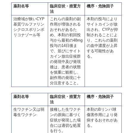
薬剤名等
臨床症状・措置方
機序・危険因子
法
治療域が狭いCYP
これらの薬剤の副
本剤の投与により
基質ワルファリン
作用が増強される
サイトカインが放
シクロスポリンボ
おそれがあるた
出され、CYPが抑
リコナゾール等
め、本剤の初回投
制されることによ
与から最初の48mg
り、これらの薬剤
投与の14日後ま
の血中濃度が上昇
で、並びにサイト
する可能性があ
カイン放出症候群
る。
の発現中及び発現
後は、患者の状態
を慎重に観察し、
副作用の発現に十
分注意すること。
薬剤名等
臨床症状・措置方
機序・危険因子
法
生ワクチン又は弱
接種した生ワクチ
本剤のBリンパ球
毒生ワクチン
ンの原病に基づく
傷害作用により発
症状が発現した場
病するおそれがあ
合には適切な処置
る。
を行う。