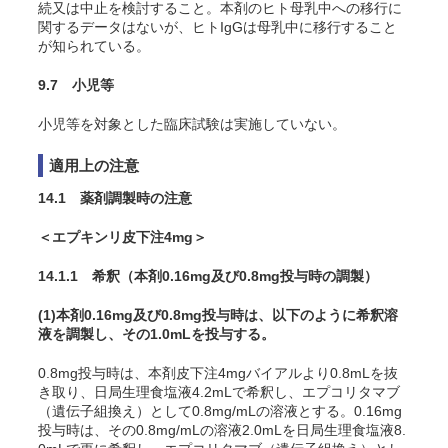
続又は中止を検討すること。本剤のヒト母乳中への移行に
関するデータはないが、ヒトIgGは母乳中に移行すること
が知られている。
9.7 小児等
小児等を対象とした臨床試験は実施していない。
適用上の注意
14.1 薬剤調製時の注意
＜エプキンリ皮下注4mg＞
14.1.1 希釈（本剤0.16mg及び0.8mg投与時の調製）
(1)本剤0.16mg及び0.8mg投与時は、以下のように希釈溶
液を調製し、その1.0mLを投与する。
0.8mg投与時は、本剤皮下注4mgバイアルより0.8mLを抜
き取り、日局生理食塩液4.2mLで希釈し、エプコリタマブ
（遺伝子組換え）として0.8mg/mLの溶液とする。0.16mg
投与時は、その0.8mg/mLの溶液2.0mLを日局生理食塩液8.