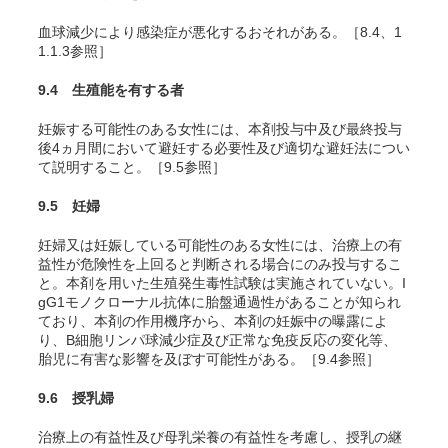
血球減少により感染症が悪化するおそれがある。［8.4、1
1.1.3参照］
9.4 生殖能を有する者
妊娠する可能性のある女性には、本剤投与中及び最終投与
後4ヵ月間において避妊する必要性及び適切な避妊法につい
て説明すること。［9.5参照］
9.5 妊婦
妊婦又は妊娠している可能性のある女性には、治療上の有
益性が危険性を上回ると判断される場合にのみ投与するこ
と。本剤を用いた生殖発生毒性試験は実施されていない。I
gG1モノクローナル抗体に胎盤通過性があることが知られ
ており、本剤の作用機序から、本剤の妊娠中の曝露によ
り、B細胞リンパ球減少症及び正常な免疫反応の変化等、
胎児に有害な影響を及ぼす可能性がある。［9.4参照］
9.6 授乳婦
治療上の有益性及び母乳栄養の有益性を考慮し、授乳の継