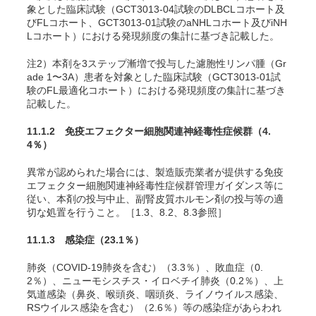
象とした臨床試験（GCT3013-04試験のDLBCLコホート及
びFLコホート、GCT3013-01試験のaNHLコホート及びiNH
Lコホート）における発現頻度の集計に基づき記載した。
注2）本剤を3ステップ漸増で投与した濾胞性リンパ腫（Gr
ade 1〜3A）患者を対象とした臨床試験（GCT3013-01試
験のFL最適化コホート）における発現頻度の集計に基づき
記載した。
11.1.2 免疫エフェクター細胞関連神経毒性症候群
（
4.
4
％）
異常が認められた場合には、製造販売業者が提供する免疫
エフェクター細胞関連神経毒性症候群管理ガイダンス等に
従い、本剤の投与中止、副腎皮質ホルモン剤の投与等の適
切な処置を行うこと。［1.3、8.2、8.3参照］
11.1.3 感染症
（
23.1
％）
肺炎
（COVID-19肺炎を含む）
（
3.3
％）、敗血症（
0.
2
％）、ニューモシスチス・イロベチイ肺炎（
0.2％
）、上
気道感染（鼻炎、喉頭炎、咽頭炎、ライノウイルス感染、
RSウイルス感染を含む）（
2.6
％）等の感染症があらわれ