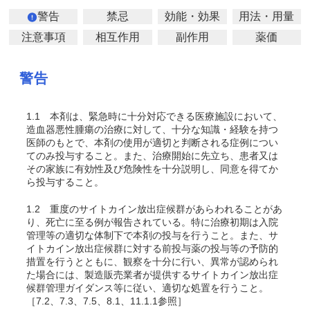
警告
禁忌
効能・効果
用法・用量
注意事項
相互作用
副作用
薬価
警告
1.1
本剤は、緊急時に十分対応できる医療施設において、
造血器悪性腫瘍の治療に対して、十分な知識・経験を持つ
医師のもとで、本剤の使用が適切と判断される症例につい
てのみ投与すること。また、治療開始に先立ち、患者又は
その家族に有効性及び危険性を十分説明し、同意を得てか
ら投与すること。
1.2
重度のサイトカイン放出症候群があらわれることがあ
り、死亡に至る例が報告されている。特に治療初期は入院
管理等の適切な体制下で本剤の投与を行うこと。また、サ
イトカイン放出症候群に対する前投与薬の投与等の予防的
措置を行うとともに、観察を十分に行い、異常が認められ
た場合には、製造販売業者が提供するサイトカイン放出症
候群管理ガイダンス等に従い、適切な処置を行うこと。
［7.2、7.3、7.5、8.1、11.1.1参照］