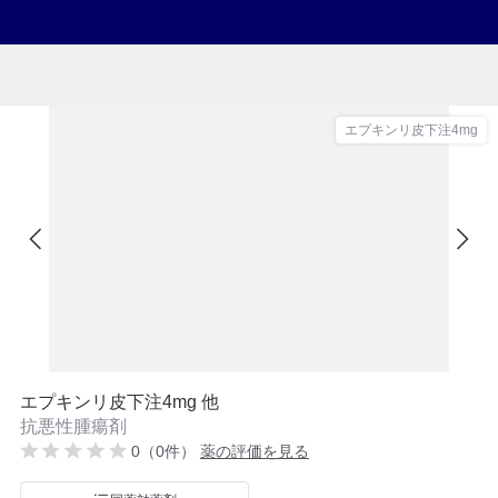
エプキンリ皮下注4mg
エプキンリ皮下注4mg 他
抗悪性腫瘍剤
0（0件）
薬の評価を見る