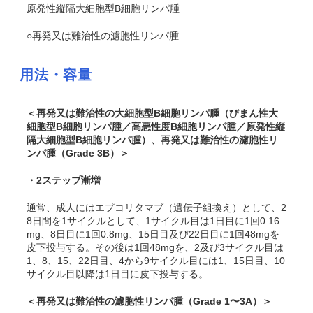
原発性縦隔大細胞型B細胞リンパ腫
○再発又は難治性の濾胞性リンパ腫
用法・容量
＜再発又は難治性の大細胞型B細胞リンパ腫（びまん性大
細胞型B細胞リンパ腫／高悪性度B細胞リンパ腫／原発性縦
隔大細胞型B細胞リンパ腫）、再発又は難治性の濾胞性リ
ンパ腫（Grade 3B）＞
・2ステップ漸増
通常、成人にはエプコリタマブ（遺伝子組換え）として、2
8日間を1サイクルとして、1サイクル目は1日目に1回0.16
mg、8日目に1回0.8mg、15日目及び22日目に1回48mgを
皮下投与する。その後は1回48mgを、2及び3サイクル目は
1、8、15、22日目、4から9サイクル目には1、15日目、10
サイクル目以降は1日目に皮下投与する。
＜再発又は難治性の濾胞性リンパ腫（Grade 1〜3A）＞