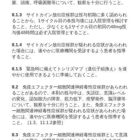
脈、頭痛、呼吸困難等について、観察を十分に行うこと。
8.1.3
サイトカイン放出症候群は投与初期に多く認められ
ることから、1サイクル目の各投与後には入院管理を検討す
ること。ただし、少なくとも1サイクル目の初回の48mg投
与後48時間は必ず入院管理とすること。
8.1.4
サイトカイン放出症候群が疑われる症状があらわれ
た場合には、速やかに医療機関を受診するよう患者を指導
すること。
8.1.5
緊急時に備えてトシリズマブ（遺伝子組換え）を速
やかに使用できるように準備しておくこと。
8.2
免疫エフェクター細胞関連神経毒性症候群があらわれ
ることがあるので、本剤の投与中は、失語症、意識レベル
の変化、認知能力の障害、筋力低下、痙攣発作、脳浮腫等
について、観察を十分に行うこと。また、免疫エフェクタ
ー細胞関連神経毒性症候群が疑われる症状があらわれた場
合には、速やかに医療機関を受診するよう患者を指導する
こと。［1.3、11.1.2参照］
8.3
免疫エフェクター細胞関連神経毒性症候群として意識