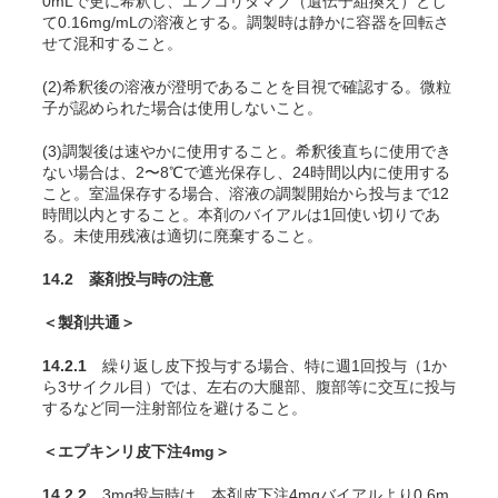
0mLで更に希釈し、エプコリタマブ（遺伝子組換え）とし
て0.16mg/mLの溶液とする。調製時は静かに容器を回転さ
せて混和すること。
(2)希釈後の溶液が澄明であることを目視で確認する。微粒
子が認められた場合は使用しないこと。
(3)調製後は速やかに使用すること。希釈後直ちに使用でき
ない場合は、2〜8℃で遮光保存し、24時間以内に使用する
こと。室温保存する場合、溶液の調製開始から投与まで12
時間以内とすること。本剤のバイアルは1回使い切りであ
る。未使用残液は適切に廃棄すること。
14.2 薬剤投与時の注意
＜製剤共通＞
14.2.1
繰り返し皮下投与する場合、特に週1回投与（1か
ら3サイクル目）では、左右の大腿部、腹部等に交互に投与
するなど同一注射部位を避けること。
＜エプキンリ皮下注4mg＞
14.2.2
3mg投与時は、本剤皮下注4mgバイアルより0.6m