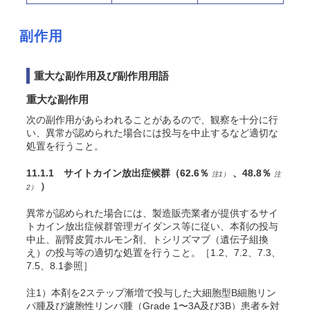
副作用
重大な副作用及び副作用用語
重大な副作用
次の副作用があらわれることがあるので、観察を十分に行
い、異常が認められた場合には投与を中止するなど適切な
処置を行うこと。
11.1.1 サイトカイン放出症候群
（
62.6％
、48.8％
注1）
注
）
2）
異常が認められた場合には、製造販売業者が提供するサイ
トカイン放出症候群管理ガイダンス等に従い、本剤の投与
中止、副腎皮質ホルモン剤、トシリズマブ（遺伝子組換
え）の投与等の適切な処置を行うこと。［1.2、7.2、7.3、
7.5、8.1参照］
注1）本剤を2ステップ漸増で投与した大細胞型B細胞リン
パ腫及び濾胞性リンパ腫（Grade 1〜3A及び3B）患者を対