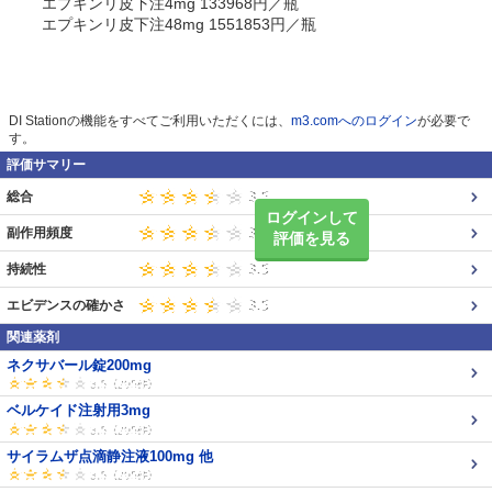
エプキンリ皮下注4mg 133968円／瓶
エプキンリ皮下注48mg 1551853円／瓶
DI Stationの機能をすべてご利用いただくには、
m3.comへのログイン
が必要で
す。
評価サマリー
総合
ログインして
副作用頻度
評価を見る
持続性
エビデンスの確かさ
関連薬剤
ネクサバール錠200mg
ベルケイド注射用3mg
サイラムザ点滴静注液100mg 他