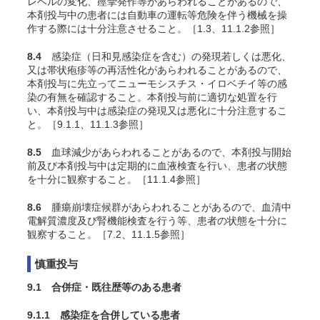
レベルの変化、痙攣発作等があらわれることがあるので、
本剤投与中の患者には自動車の運転等危険を伴う機械を操
作する際には十分注意させること。［1.3、11.1.2参照］
8.4
感染症（日和見感染症を含む）の発現若しくは悪化、
又は帯状疱疹等の再活性化があらわれることがあるので、
本剤投与に先立ってニューモシスチス・イロベチイ等の感
染の有無を確認すること。本剤投与前に適切な処置を行
い、本剤投与中は感染症の発現又は悪化に十分注意するこ
と。［9.1.1、11.1.3参照］
8.5
血球減少があらわれることがあるので、本剤投与開始
前及び本剤投与中は定期的に血液検査を行い、患者の状態
を十分に観察すること。［11.1.4参照］
8.6
腫瘍崩壊症候群があらわれることがあるので、血清中
電解質濃度及び腎機能検査を行う等、患者の状態を十分に
観察すること。［7.2、11.1.5参照］
慎重投与
9.1 合併症・既往歴等のある患者
9.1.1 感染症を合併している患者