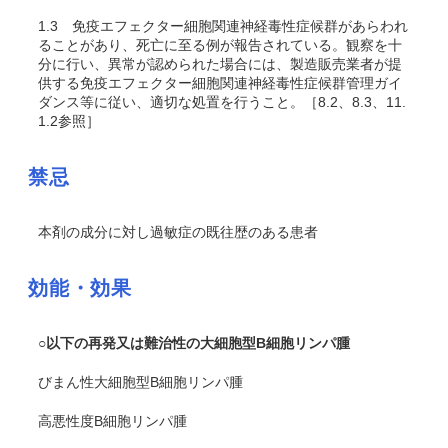
1.3
免疫エフェクター細胞関連神経毒性症候群があらわれ
ることがあり、死亡に至る例が報告されている。観察を十
分に行い、異常が認められた場合には、製造販売業者が提
供する免疫エフェクター細胞関連神経毒性症候群管理ガイ
ダンス等に従い、適切な処置を行うこと。［8.2、8.3、11.
1.2参照］
禁忌
本剤の成分に対し過敏症の既往歴のある患者
効能・効果
○以下の再発又は難治性の大細胞型B細胞リンパ腫
びまん性大細胞型B細胞リンパ腫
高悪性度B細胞リンパ腫