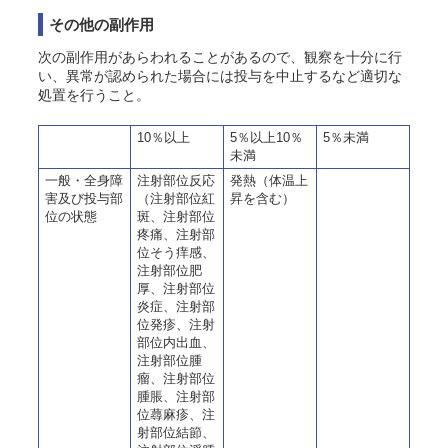
その他の副作用
次の副作用があらわれることがあるので、観察を十分に行
い、異常が認められた場合には投与を中止するなど適切な
処置を行うこと。
10％以上
5％以上10％
5％未満
未満
一般・全身障
注射部位反応
発熱（体温上
害及び投与部
（注射部位紅
昇を含む）
位の状態
斑、注射部位
疼痛、注射部
位そう痒感、
注射部位肥
厚、注射部位
炎症、注射部
位発疹、注射
部位内出血、
注射部位腫
瘤、注射部位
腫脹、注射部
位蕁麻疹
、注
射部位結節、