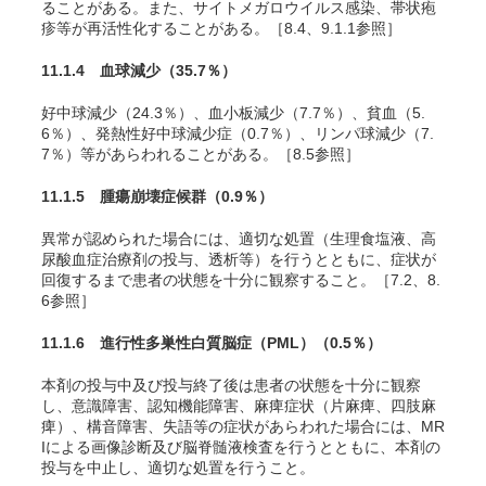
ることがある。また、サイトメガロウイルス感染、帯状疱
疹等が再活性化することがある。［8.4、9.1.1参照］
11.1.4 血球減少
（
35.7
％）
好中球減少（
24.3
％）、血小板減少（
7.7
％）、貧血（
5.
6
％）、発熱性好中球減少症（
0.7
％）、リンパ球減少（
7.
7
％）等があらわれることがある。［8.5参照］
11.1.5 腫瘍崩壊症候群
（
0.9
％）
異常が認められた場合には、適切な処置（生理食塩液、高
尿酸血症治療剤の投与、透析等）を行うとともに、症状が
回復するまで患者の状態を十分に観察すること。［7.2、8.
6参照］
11.1.6 進行性多巣性白質脳症（PML）
（
0.5％
）
本剤の投与中及び投与終了後は患者の状態を十分に観察
し、意識障害、認知機能障害、麻痺症状（片麻痺、四肢麻
痺）、構音障害、失語等の症状があらわれた場合には、MR
Iによる画像診断及び脳脊髄液検査を行うとともに、本剤の
投与を中止し、適切な処置を行うこと。