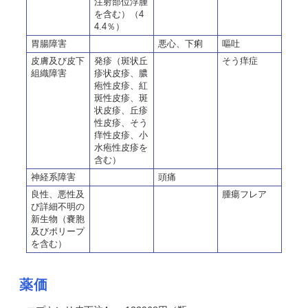
注射部位浮腫
を含む）（
4
4.4
％）
胃腸障害
悪心、下痢
嘔吐
皮膚及び皮下
発疹（斑状丘
そう痒症
組織障害
疹状皮疹、膿
疱性皮疹、紅
斑性皮疹、斑
状皮疹、丘疹
性皮疹、そう
痒性皮疹、小
水疱性皮疹を
含む）
神経系障害
頭痛
良性、悪性及
腫瘍フレア
び詳細不明の
新生物（嚢胞
及びポリープ
を含む）
薬価