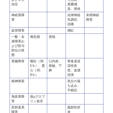
虫症
真菌感
染、肺炎
神経系障
自律神経
末梢神経
害
失調症、
障害
頭痛
血管障害
潮紅
一般・全
倦怠感
発熱
身障害お
よび投与
部位の状
態
胃腸障害
嘔吐（38.
口内炎、
胃食道逆
5％）、悪
便秘、下
流性疾
心（30.
痢
患、血便
8％）
排泄
精神障害
気分の落
ち込み、
不眠症
免疫系障
低γグロブ
害
リン血症
肝胆道系
脂肪性肝
障害
炎