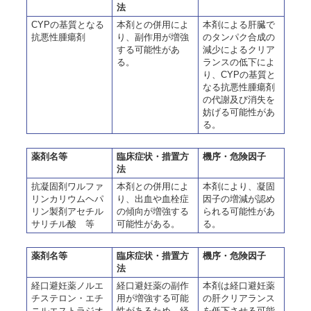
法
CYPの基質となる
本剤との併用によ
本剤による肝臓で
抗悪性腫瘍剤
り、副作用が増強
のタンパク合成の
する可能性があ
減少によるクリア
る。
ランスの低下によ
り、CYPの基質と
なる抗悪性腫瘍剤
の代謝及び消失を
妨げる可能性があ
る。
薬剤名等
臨床症状・措置方
機序・危険因子
法
抗凝固剤ワルファ
本剤との併用によ
本剤により、凝固
リンカリウムヘパ
り、出血や血栓症
因子の増減が認め
リン製剤アセチル
の傾向が増強する
られる可能性があ
サリチル酸 等
可能性がある。
る。
薬剤名等
臨床症状・措置方
機序・危険因子
法
経口避妊薬ノルエ
経口避妊薬の副作
本剤は経口避妊薬
チステロン・エチ
用が増強する可能
の肝クリアランス
ニルエストラジオ
性があるため、経
を低下させる可能