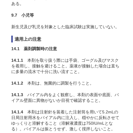
ある。
9.7 小児等
新生児及び乳児を対象とした臨床試験は実施していない。
適用上の注意
14.1 薬剤調製時の注意
14.1.1
本剤を取り扱う際には手袋、ゴーグル及びマスク
を着用し、接触を避けること。薬液が接触した場合は直ち
に多量の流水で十分に洗い流すこと。
14.1.2
本剤は、無菌的に調製を行うこと。
14.1.3
バイアル内をよく観察し、本剤の表面や底面、バ
イアル壁面に異物がないか目視で確認すること。
14.1.4
本剤は注射針を装着した注射筒を用いて5.2mLの
日局注射用水をバイアル内に注入し、穏やかに反転させて
ゆっくりと溶解すること（溶解液濃度は750IU/mLとな
る）。バイアルは振とうせず、激しく撹拌しないこと。