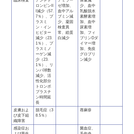
臨床検査
アンチト
アミラー
体重減
ロンビンII
ゼ増加、
少、血中
I減少（57.
血中アル
乳酸脱水
7％）、プ
ブミン減
素酵素増
ラスミ
少、凝固
加、血中
ン・イン
検査異
尿素増
ヒビター
常、総蛋
加、フィ
減少（23.
白減少
ブリンDダ
1％）、プ
イマー増
ラスミノ
加、免疫
ーゲン減
グロブリ
少（23.
ン減少
1％）、リ
ンパ球数
減少、活
性化部分
トロンボ
プラスチ
ン時間延
長
皮膚およ
脱毛症（3
蕁麻疹
び皮下組
8.5％）
織障害
感染症お
菌血症、
よび寄生
毛包炎、