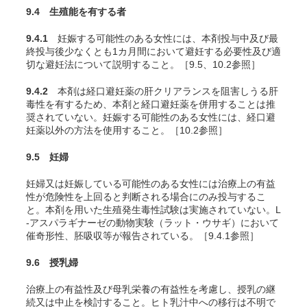
9.4 生殖能を有する者
9.4.1
妊娠する可能性のある女性には、本剤投与中及び最
終投与後少なくとも1カ月間において避妊する必要性及び適
切な避妊法について説明すること。［9.5、10.2参照］
9.4.2
本剤は経口避妊薬の肝クリアランスを阻害しうる肝
毒性を有するため、本剤と経口避妊薬を併用することは推
奨されていない。妊娠する可能性のある女性には、経口避
妊薬以外の方法を使用すること。［10.2参照］
9.5 妊婦
妊婦又は妊娠している可能性のある女性には治療上の有益
性が危険性を上回ると判断される場合にのみ投与するこ
と。本剤を用いた生殖発生毒性試験は実施されていない。L
-アスパラギナーゼの動物実験（ラット・ウサギ）において
催奇形性、胚吸収等が報告されている。［9.4.1参照］
9.6 授乳婦
治療上の有益性及び母乳栄養の有益性を考慮し、授乳の継
続又は中止を検討すること。ヒト乳汁中への移行は不明で