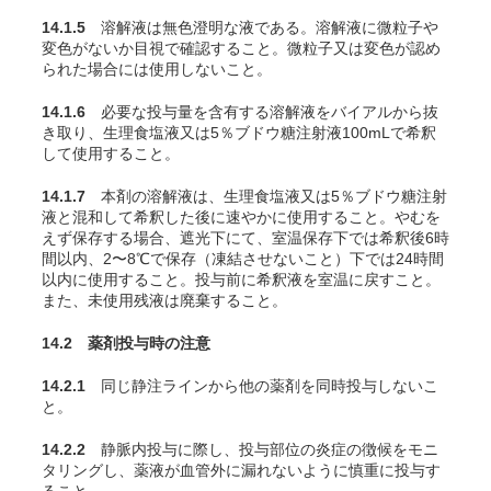
14.1.5
溶解液は無色澄明な液である。溶解液に微粒子や
変色がないか目視で確認すること。微粒子又は変色が認め
られた場合には使用しないこと。
14.1.6
必要な投与量を含有する溶解液をバイアルから抜
き取り、生理食塩液又は5％ブドウ糖注射液100mLで希釈
して使用すること。
14.1.7
本剤の溶解液は、生理食塩液又は5％ブドウ糖注射
液と混和して希釈した後に速やかに使用すること。やむを
えず保存する場合、遮光下にて、室温保存下では希釈後6時
間以内、2〜8℃で保存（凍結させないこと）下では24時間
以内に使用すること。投与前に希釈液を室温に戻すこと。
また、未使用残液は廃棄すること。
14.2 薬剤投与時の注意
14.2.1
同じ静注ラインから他の薬剤を同時投与しないこ
と。
14.2.2
静脈内投与に際し、投与部位の炎症の徴候をモニ
タリングし、薬液が血管外に漏れないように慎重に投与す