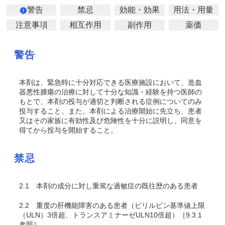
警告
禁忌
効能・効果
用法・用量
注意事項
相互作用
副作用
薬価
警告
本剤は、緊急時に十分対応できる医療施設において、造血
器悪性腫瘍の治療に対して十分な知識・経験を持つ医師の
もとで、本剤の投与が適切と判断される症例についてのみ
投与すること。また、本剤による治療開始に先立ち、患者
又はその家族に有効性及び危険性を十分に説明し、同意を
得てから投与を開始すること。
禁忌
2.1
本剤の成分に対し重篤な過敏症の既往歴のある患者
2.2
重度の肝機能障害のある患者（ビリルビン基準値上限
（ULN）3倍超、トランスアミナーゼULN10倍超）［9.3.1
参照］