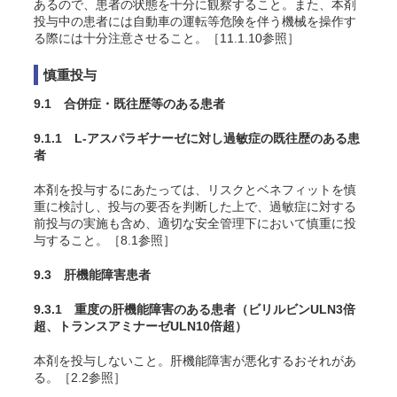
あるので、患者の状態を十分に観察すること。また、本剤
投与中の患者には自動車の運転等危険を伴う機械を操作す
る際には十分注意させること。［11.1.10参照］
慎重投与
9.1 合併症・既往歴等のある患者
9.1.1 L-アスパラギナーゼに対し過敏症の既往歴のある患
者
本剤を投与するにあたっては、リスクとベネフィットを慎
重に検討し、投与の要否を判断した上で、過敏症に対する
前投与の実施も含め、適切な安全管理下において慎重に投
与すること。［8.1参照］
9.3 肝機能障害患者
9.3.1 重度の肝機能障害のある患者（ビリルビンULN3倍
超、トランスアミナーゼULN10倍超）
本剤を投与しないこと。肝機能障害が悪化するおそれがあ
る。［2.2参照］