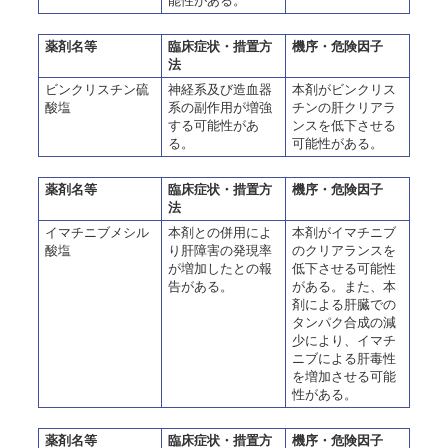
能性がある。
薬剤名等
臨床症状・措置方
機序・危険因子
法
ビンクリスチン硫
神経系及び造血器
本剤がビンクリス
酸塩
系の副作用が増強
チンの肝クリアラ
する可能性があ
ンスを低下させる
る。
可能性がある。
薬剤名等
臨床症状・措置方
機序・危険因子
法
イマチニブメシル
本剤との併用によ
本剤がイマチニブ
酸塩
り肝障害の発現率
のクリアランスを
が増加したとの報
低下させる可能性
告がある。
がある。また、本
剤による肝臓での
タンパク合成の減
少により、イマチ
ニブによる肝毒性
を増加させる可能
性がある。
薬剤名等
臨床症状・措置方
機序・危険因子