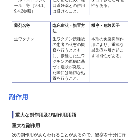
ール 等［9.4.1、
口避妊薬との併用
性がある。
9.4.2参照］
は避けること。
薬剤名等
臨床症状・措置方
機序・危険因子
法
生ワクチン
生ワクチン接種後
本剤の免疫抑制作
の患者の状態の観
用により、重篤な
察を行うととも
感染症を引き起こ
に、接種した生ワ
す可能性がある。
クチンの原病に基
づく症状が発現し
た際には適切な処
置を行うこと。
副作用
重大な副作用及び副作用用語
重大な副作用
次の副作用があらわれることがあるので、観察を十分に行