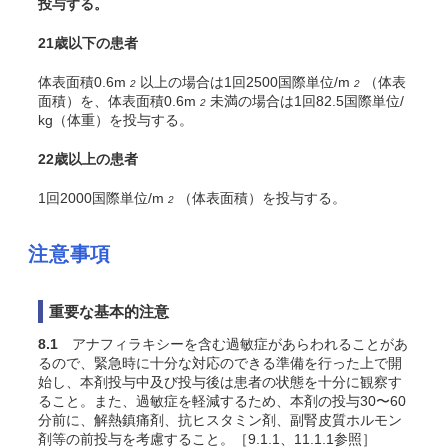
投与する。
21歳以下の患者
体表面積0.6m
以上の場合は1回2500国際単位/m
（体表
2
2
面積）を、体表面積0.6m
未満の場合は1回82.5国際単位/
2
kg（体重）を投与する。
22歳以上の患者
1回2000国際単位/m
（体表面積）を投与する。
2
注意事項
重要な基本的注意
8.1
アナフィラキシーを含む過敏症があらわれることがあ
るので、緊急時に十分な対応のできる準備を行った上で開
始し、本剤投与中及び投与後は患者の状態を十分に観察す
ること。また、過敏症を軽減するため、本剤の投与30〜60
分前に、解熱鎮痛剤、抗ヒスタミン剤、副腎皮質ホルモン
剤等の前投与を考慮すること。［9.1.1、11.1.1参照］