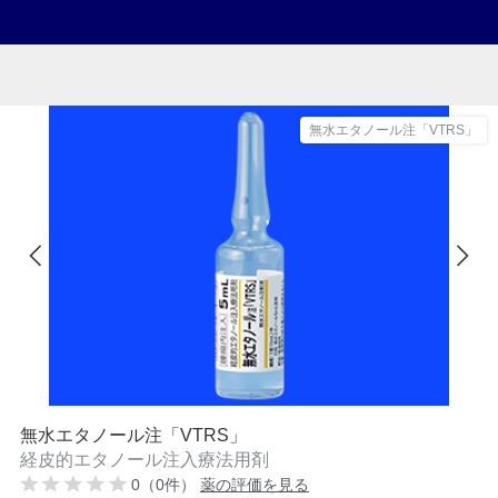
無水エタノール注「VTRS」
無水エタノール注「VTRS」
経皮的エタノール注入療法用剤
0（0件）
薬の評価を見る