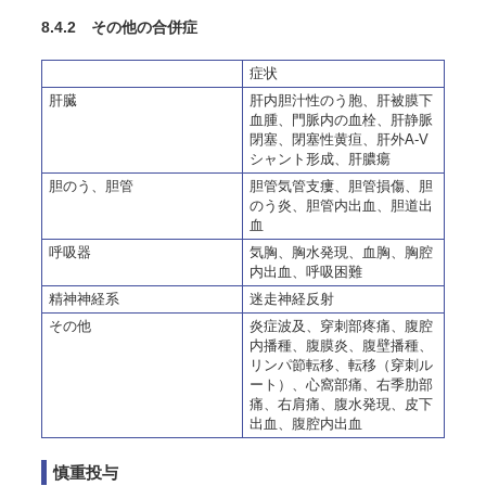
8.4.2 その他の合併症
症状
肝臓
肝内胆汁性のう胞、肝被膜下
血腫、門脈内の血栓、肝静脈
閉塞、閉塞性黄疸、肝外A-V
シャント形成、肝膿瘍
胆のう、胆管
胆管気管支瘻、胆管損傷、胆
のう炎、胆管内出血、胆道出
血
呼吸器
気胸、胸水発現、血胸、胸腔
内出血、呼吸困難
精神神経系
迷走神経反射
その他
炎症波及、穿刺部疼痛、腹腔
内播種、腹膜炎、腹壁播種、
リンパ節転移、転移（穿刺ル
ート）、心窩部痛、右季肋部
痛、右肩痛、腹水発現、皮下
出血、腹腔内出血
慎重投与