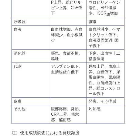
P上昇、総ビリル
ウロビリノーゲン
ビン上昇、ChE低
陽性、HPT値減
下
少、ICGR
増加
15
呼吸器
咳嗽
血液
白血球増加、赤血
白血球減少、ヘマ
球減少、血小板減
トクリット低下、
少
血液凝固第VIII因
子低下
消化器
嘔気、食欲不振、
下痢、出血性十二
嘔吐
指腸潰瘍
代謝
アルブミン低下、
尿酸上昇、血糖上
血清総蛋白低下
昇、血糖低下、尿
蛋白陽性、尿糖陽
性、血清総蛋白上
昇、総コレステロ
ール低下
皮膚
発疹、そう痒感
その他
腹部疼痛、発熱、
灼熱感
CRP上昇、倦怠
感、酩酊感
注）使用成績調査における発現頻度