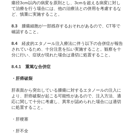
瘍径3cm以内の病変を原則とし、3cmを超える病変に対し
て治療を行う場合には、他の治療法との併用を考慮するな
ど、慎重に実施すること。
8.3
腫瘍細胞が一部残存するおそれがあるので、CT等で
確認すること。
8.4
経皮的エタノール注入療法に伴う以下の合併症が報告
されているため、十分注意を払い実施すること。観察を十
分に行い、症状が現れた場合は適切に処置すること。
8.4.1 重篤な合併症
・肝癌破裂
肝表面から突出している腫瘍に対するエタノールの注入に
より、肝癌破裂が起こる可能性があるので、注入方法、適
応に関して十分に考慮し、異常が認められた場合には適切
に処置すること。
・肝梗塞
・肝不全