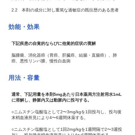
2.2
本剤の成分に対し重篤な過敏症の既往歴のある患者
効能・効果
下記疾患の自覚的ならびに他覚的症状の寛解
脳腫瘍、消化器癌（胃癌、肝臓癌、結腸・直腸癌）、肺
癌、悪性リンパ腫、慢性白血病
用法・容量
通常、下記用量を本剤5mgあたり日本薬局方注射用水1mL
に溶解し、静脈内又は動脈内に投与する。
○ニムスチン塩酸塩として2〜3mg/kgを1回投与し、投与後
末梢血液所見により4〜6週間休薬する。
○ニムスチン塩酸塩として1回2mg/kgを1週間隔で2〜3週投