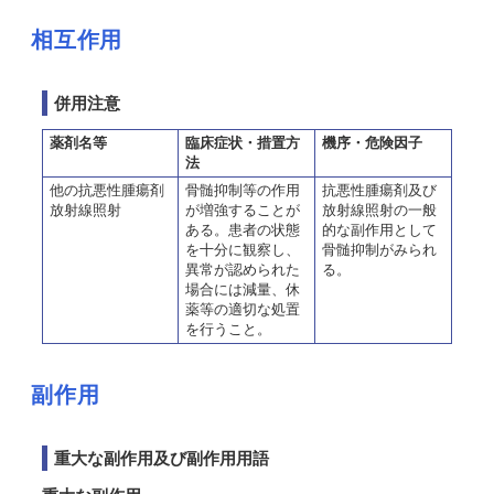
相互作用
併用注意
薬剤名等
臨床症状・措置方
機序・危険因子
法
他の抗悪性腫瘍剤
骨髄抑制等の作用
抗悪性腫瘍剤及び
放射線照射
が増強することが
放射線照射の一般
ある。患者の状態
的な副作用として
を十分に観察し、
骨髄抑制がみられ
異常が認められた
る。
場合には減量、休
薬等の適切な処置
を行うこと。
副作用
重大な副作用及び副作用用語