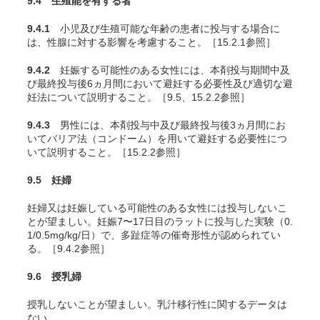
9.4 生殖能を有する者
9.4.1
小児及び生殖可能な年齢の患者に投与する場合に
は、性腺に対する影響を考慮すること。［15.2.1参照］
9.4.2
妊娠する可能性のある女性には、本剤投与期間中及
び最終投与後6ヵ月間において避妊する必要性及び適切な避
妊法について説明すること。［9.5、15.2.2参照］
9.4.3
男性には、本剤投与中及び最終投与後3ヵ月間にお
いてバリア法（コンドーム）を用いて避妊する必要性につ
いて説明すること。［15.2.2参照］
9.5 妊婦
妊婦又は妊娠している可能性のある女性には投与しないこ
とが望ましい。妊娠7〜17日目のラットに投与した実験（0.
1/0.5mg/kg/日）で、多趾症等の催奇形性が認められてい
る
。［9.4.2参照］
9.6 授乳婦
授乳しないことが望ましい。乳汁移行性に関するデータは
ない。