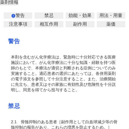
薬剤情報
警告
禁忌
効能・効果
用法・用量
注意事項
相互作用
副作用
薬価
警告
本剤を含むがん化学療法は、緊急時に十分対応できる医療
施設において、がん化学療法に十分な知識・経験を持つ医
師のもとで、本療法が適切と判断される症例についてのみ
実施すること。適応患者の選択にあたっては、各併用薬剤
の電子添文を参照して十分注意すること。また、治療開始
に先立ち、患者又はその家族に有効性及び危険性を十分説
明し、同意を得てから投与すること。
禁忌
2.1
骨髄抑制のある患者［副作用として白血球減少等の骨
髄抑制の報告があり、これらの増悪を防止するため。］