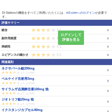
DI Stationの機能をすべてご利用いただくには、
m3.comへのログイン
が必要で
す。
評価サマリー
総合
ログインして
副作用頻度
評価を見る
持続性
エビデンスの確かさ
関連薬剤
ネクサバール錠200mg
ベルケイド注射用3mg
サイラムザ点滴静注液100mg 他
ジオトリフ錠20mg 他
イクスタンジカプセル40mg