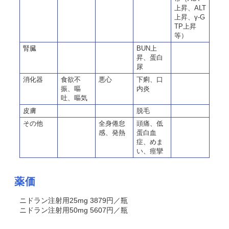
上昇、ALT
上昇、γ-G
TP上昇
等）
腎臓
BUN上
昇、蛋白
尿
消化器
食欲不
悪心
下痢、口
振、嘔
内炎
吐、嘔気
皮膚
脱毛
その他
全身倦怠
頭痛、低
感、発熱
蛋白血
症、めま
い、痙攣
薬価
ニドラン注射用25mg 3879円／瓶
ニドラン注射用50mg 5607円／瓶