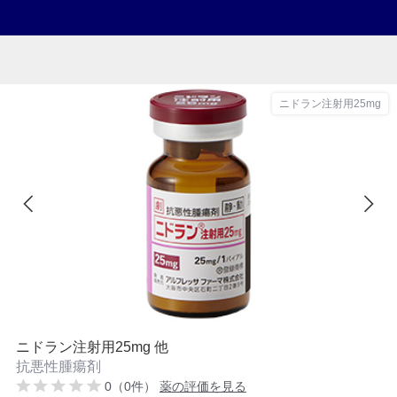
ニドラン注射用25mg
ニドラン注射用25mg 他
抗悪性腫瘍剤
0（0件）
薬の評価を見る