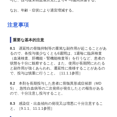
与し、投与後末梢血液所見により4〜6週間休薬する。
なお、年齢・症状により適宜増減する。
注意事項
重要な基本的注意
8.1
遅延性の骨髄抑制等の重篤な副作用が起こることがあ
るので、各投与後少なくとも6週間は、1週毎に臨床検査
（血液検査、肝機能・腎機能検査等）を行うなど、患者の
状態を十分に観察すること。また、使用が長期間にわたる
と副作用が強くあらわれ、遷延性に推移することがあるの
で、投与は慎重に行うこと。［11.1.1参照］
8.2
本剤を長期投与した患者に骨髄異形成症候群（MD
S）、急性白血病等の二次発癌が発生したとの報告がある
ので、十分注意し投与すること。
8.3
感染症・出血傾向の発現又は増悪に十分注意するこ
と。［9.1.1、11.1.1参照］