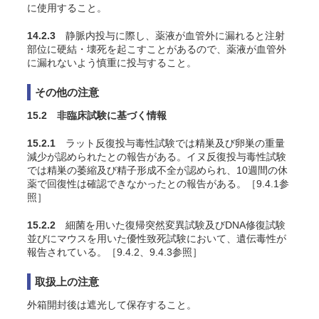
に使用すること。
14.2.3
静脈内投与に際し、薬液が血管外に漏れると注射
部位に硬結・壊死を起こすことがあるので、薬液が血管外
に漏れないよう慎重に投与すること。
その他の注意
15.2 非臨床試験に基づく情報
15.2.1
ラット反復投与毒性試験では精巣及び卵巣の重量
減少が認められたとの報告がある。イヌ反復投与毒性試験
では精巣の萎縮及び精子形成不全が認められ、10週間の休
薬で回復性は確認できなかったとの報告がある。［9.4.1参
照］
15.2.2
細菌を用いた復帰突然変異試験及びDNA修復試験
並びにマウスを用いた優性致死試験において、遺伝毒性が
報告されている。［9.4.2、9.4.3参照］
取扱上の注意
外箱開封後は遮光して保存すること。