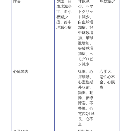
障害
少症、白
球数減
球数減少
血球減少
少、ヘマ
症、血小
トクリッ
板減少
ト減少、
症、好中
白血球増
球減少症
加症、好
中球数増
加、単球
数増加、
好酸球増
加症、ヘ
モグロビ
ン減少
心臓障害
徐脈、心
心肥大、
房細動、
急性心不
心室性期
全、心膜
外収縮、
炎
頻脈、動
悸、伝導
障害、不
整脈、心
電図QT延
長、心不
全