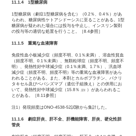
11.1.4 1型糖尿病
1型糖尿病（劇症1型糖尿病を含む）（0.2％、0.4％）があ
らわれ、糖尿病性ケトアシドーシスに至ることがある。1型
糖尿病が疑われた場合には投与を中止し、インスリン製剤
の投与等の適切な処置を行うこと。［8.4参照］
11.1.5 重篤な血液障害
免疫性血小板減少症（頻度不明、0.1％未満）、溶血性貧血
（頻度不明、0.1％未満）、無顆粒球症（頻度不明、頻度不
明）、発熱性好中球減少症（0.1％未満、1.7％）、汎血球
減少症（頻度不明、頻度不明）等の重篤な血液障害があら
われることがある。また、本剤とカルボプラチン、パクリ
タキセル及びベバシズマブ（遺伝子組換え）との併用にお
いて、発熱性好中球減少症（15.8％
）があらわれるこ
注1
とがある。［8.11参照］
注1）発現頻度はONO-4538-52試験から集計した。
11.1.6 劇症肝炎、肝不全、肝機能障害、肝炎、硬化性胆
管炎