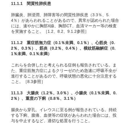
11.1.1 間質性肺疾患
肺臓炎、肺浸潤、肺障害等の間質性肺疾患（3.3％、5.
4％）があらわれることがあるので、異常が認められた場合
には、速やかに胸部X線、胸部CT、血清マーカー等の検査
を実施すること。［1.2、8.2、9.1.2参照］
11.1.2 重症筋無力症
（0.1％未満、0.1％）
、心筋炎
（0.
2％、0.3％）
、筋炎
（0.2％、0.4％）
、横紋筋融解症
（0.
1％未満、0.1％未満）
これらを合併したと考えられる症例も報告されている。ま
た、重症筋無力症によるクリーゼのため急速に呼吸不全が
進行することがあるので、呼吸状態の悪化に十分注意する
こと。［8.3参照］
11.1.3 大腸炎
（1.2％、3.0％）
、小腸炎
（0.1％未満、0.
2％）
、重度の下痢
（0.8％、3.1％）
腸炎から穿孔、イレウスに至る例が報告されている。持続
する下痢、腹痛、血便等の症状があらわれた場合には、投
与を中止するなど、適切な処置を行うこと。