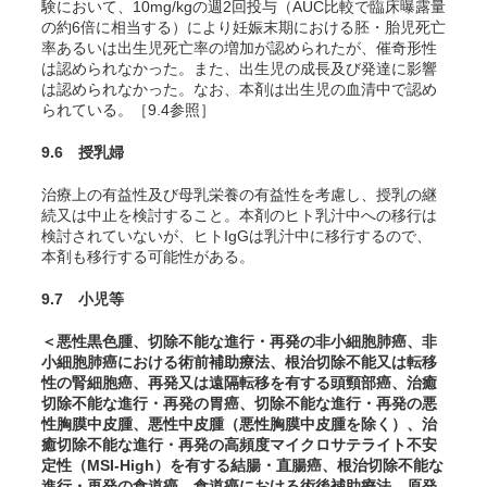
験において、10mg/kgの週2回投与（AUC比較で臨床曝露量
の約6倍に相当する）により妊娠末期における胚・胎児死亡
率あるいは出生児死亡率の増加が認められたが、催奇形性
は認められなかった。また、出生児の成長及び発達に影響
は認められなかった。なお、本剤は出生児の血清中で認め
られている。［9.4参照］
9.6 授乳婦
治療上の有益性及び母乳栄養の有益性を考慮し、授乳の継
続又は中止を検討すること。本剤のヒト乳汁中への移行は
検討されていないが、ヒトIgGは乳汁中に移行するので、
本剤も移行する可能性がある。
9.7 小児等
＜悪性黒色腫、切除不能な進行・再発の非小細胞肺癌、非
小細胞肺癌における術前補助療法、根治切除不能又は転移
性の腎細胞癌、再発又は遠隔転移を有する頭頸部癌、治癒
切除不能な進行・再発の胃癌、切除不能な進行・再発の悪
性胸膜中皮腫、悪性中皮腫（悪性胸膜中皮腫を除く）、治
癒切除不能な進行・再発の高頻度マイクロサテライト不安
定性（MSI-High）を有する結腸・直腸癌、根治切除不能な
進行・再発の食道癌、食道癌における術後補助療法、原発