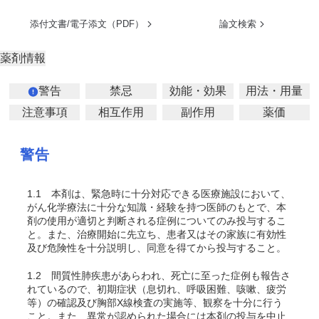
添付文書/電子添文（PDF）
論文検索
薬剤情報
警告
禁忌
効能・効果
用法・用量
注意事項
相互作用
副作用
薬価
警告
1.1
本剤は、緊急時に十分対応できる医療施設において、
がん化学療法に十分な知識・経験を持つ医師のもとで、本
剤の使用が適切と判断される症例についてのみ投与するこ
と。また、治療開始に先立ち、患者又はその家族に有効性
及び危険性を十分説明し、同意を得てから投与すること。
1.2
間質性肺疾患があらわれ、死亡に至った症例も報告さ
れているので、初期症状（息切れ、呼吸困難、咳嗽、疲労
等）の確認及び胸部X線検査の実施等、観察を十分に行う
こと。また、異常が認められた場合には本剤の投与を中止