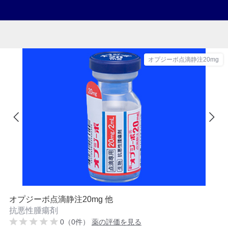
オプジーボ点滴静注20mg
オプジーボ点滴静注20mg 他
抗悪性腫瘍剤
0（0件）
薬の評価を見る