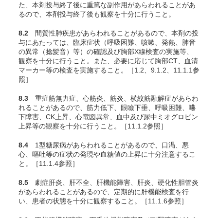
た、本剤投与終了後に重篤な副作用があらわれることがあ
るので、本剤投与終了後も観察を十分に行うこと。
8.2
間質性肺疾患があらわれることがあるので、本剤の投
与にあたっては、臨床症状（呼吸困難、咳嗽、発熱、肺音
の異常（捻髪音）等）の確認及び胸部X線検査の実施等、
観察を十分に行うこと。また、必要に応じて胸部CT、血清
マーカー等の検査を実施すること。［1.2、9.1.2、11.1.1参
照］
8.3
重症筋無力症、心筋炎、筋炎、横紋筋融解症があらわ
れることがあるので、筋力低下、眼瞼下垂、呼吸困難、嚥
下障害、CK上昇、心電図異常、血中及び尿中ミオグロビン
上昇等の観察を十分に行うこと。［11.1.2参照］
8.4
1型糖尿病があらわれることがあるので、口渇、悪
心、嘔吐等の症状の発現や血糖値の上昇に十分注意するこ
と。［11.1.4参照］
8.5
劇症肝炎、肝不全、肝機能障害、肝炎、硬化性胆管炎
があらわれることがあるので、定期的に肝機能検査を行
い、患者の状態を十分に観察すること。［11.1.6参照］