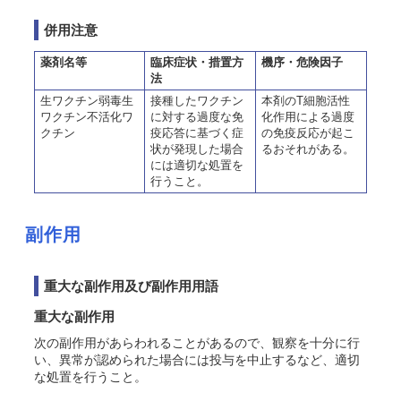
併用注意
薬剤名等
臨床症状・措置方
機序・危険因子
法
生ワクチン弱毒生
接種したワクチン
本剤のT細胞活性
ワクチン不活化ワ
に対する過度な免
化作用による過度
クチン
疫応答に基づく症
の免疫反応が起こ
状が発現した場合
るおそれがある。
には適切な処置を
行うこと。
副作用
重大な副作用及び副作用用語
重大な副作用
次の副作用があらわれることがあるので、観察を十分に行
い、異常が認められた場合には投与を中止するなど、適切
な処置を行うこと
。