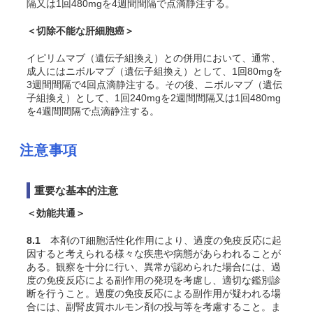
隔又は1回480mgを4週間間隔で点滴静注する。
＜切除不能な肝細胞癌＞
イピリムマブ（遺伝子組換え）との併用において、通常、
成人にはニボルマブ（遺伝子組換え）として、1回80mgを
3週間間隔で4回点滴静注する。その後、ニボルマブ（遺伝
子組換え）として、1回240mgを2週間間隔又は1回480mg
を4週間間隔で点滴静注する。
注意事項
重要な基本的注意
＜効能共通＞
8.1
本剤のT細胞活性化作用により、過度の免疫反応に起
因すると考えられる様々な疾患や病態があらわれることが
ある。観察を十分に行い、異常が認められた場合には、過
度の免疫反応による副作用の発現を考慮し、適切な鑑別診
断を行うこと。過度の免疫反応による副作用が疑われる場
合には、副腎皮質ホルモン剤の投与等を考慮すること。ま