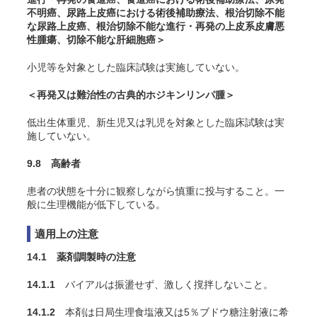
不明癌、尿路上皮癌における術後補助療法、根治切除不能
な尿路上皮癌、根治切除不能な進行・再発の上皮系皮膚悪
性腫瘍、切除不能な肝細胞癌＞
小児等を対象とした臨床試験は実施していない。
＜再発又は難治性の古典的ホジキンリンパ腫＞
低出生体重児、新生児又は乳児を対象とした臨床試験は実
施していない。
9.8 高齢者
患者の状態を十分に観察しながら慎重に投与すること。一
般に生理機能が低下している。
適用上の注意
14.1 薬剤調製時の注意
14.1.1
バイアルは振盪せず、激しく撹拌しないこと。
14.1.2
本剤は日局生理食塩液又は5％ブドウ糖注射液に希