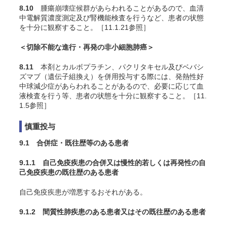
8.10
腫瘍崩壊症候群があらわれることがあるので、血清
中電解質濃度測定及び腎機能検査を行うなど、患者の状態
を十分に観察すること。［11.1.21参照］
＜切除不能な進行・再発の非小細胞肺癌＞
8.11
本剤とカルボプラチン、パクリタキセル及びベバシ
ズマブ（遺伝子組換え）を併用投与する際には、発熱性好
中球減少症があらわれることがあるので、必要に応じて血
液検査を行う等、患者の状態を十分に観察すること。［11.
1.5参照］
慎重投与
9.1 合併症・既往歴等のある患者
9.1.1 自己免疫疾患の合併又は慢性的若しくは再発性の自
己免疫疾患の既往歴のある患者
自己免疫疾患が増悪するおそれがある。
9.1.2 間質性肺疾患のある患者又はその既往歴のある患者