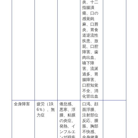
炎、十二
指腸潰
瘍、口の
感覚鈍
麻、口唇
炎、胃食
道逆流性
疾患、放
屁、口腔
障害、歯
肉出血、
嚥下障
害、流涎
過多、胃
腸障害、
口腔知覚
不全、消
化管出血
全身障害
疲労（19.
倦怠感、
口渇、顔
6％）、無
悪寒、浮
面浮腫、
力症
腫、粘膜
注射部位
の炎症、
反応、腫
発熱、イ
脹、胸部
ンフルエ
不快感、
ンザ様疾
全身健康