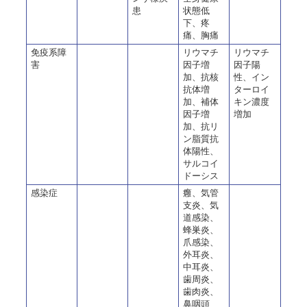
患
状態低
下、疼
痛、胸痛
免疫系障
リウマチ
リウマチ
害
因子増
因子陽
加、抗核
性、イン
抗体増
ターロイ
加、補体
キン濃度
因子増
増加
加、抗リ
ン脂質抗
体陽性、
サルコイ
ドーシス
感染症
癰、気管
支炎、気
道感染、
蜂巣炎、
爪感染、
外耳炎、
中耳炎、
歯周炎、
歯肉炎、
鼻咽頭