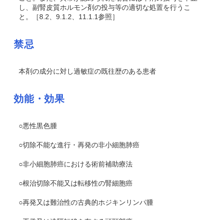
し、副腎皮質ホルモン剤の投与等の適切な処置を行うこ
と。［8.2、9.1.2、11.1.1参照］
禁忌
本剤の成分に対し過敏症の既往歴のある患者
効能・効果
○悪性黒色腫
○切除不能な進行・再発の非小細胞肺癌
○非小細胞肺癌における術前補助療法
○根治切除不能又は転移性の腎細胞癌
○再発又は難治性の古典的ホジキンリンパ腫