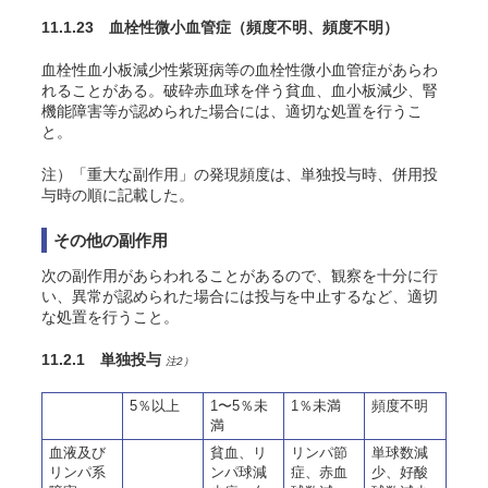
11.1.23
血栓性微小血管症
（頻度不明、頻度不明）
血栓性血小板減少性紫斑病等の血栓性微小血管症があらわ
れることがある。破砕赤血球を伴う貧血、血小板減少、腎
機能障害等が認められた場合には、適切な処置を行うこ
と。
注）「重大な副作用」の発現頻度は、単独投与時、併用投
与時の順に記載した。
その他の副作用
次の副作用があらわれることがあるので、観察を十分に行
い、異常が認められた場合には投与を中止するなど、適切
な処置を行うこと
。
11.2.1 単独投与
注2）
5％以上
1〜5％未
1％未満
頻度不明
満
血液及び
貧血、リ
リンパ節
単球数減
リンパ系
ンパ球減
症、赤血
少、好酸