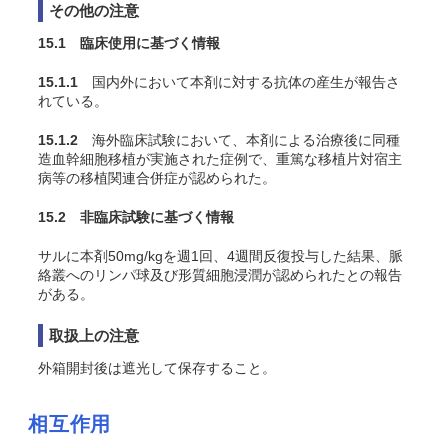
その他の注意
15.1 臨床使用に基づく情報
15.1.1
国内外において本剤に対する抗体の産生が報告さ
れている。
15.1.2
海外臨床試験において、本剤による治療後に同種
造血幹細胞移植が実施された症例で、重篤な移植片対宿主
病等の移植関連合併症が認められた
。
15.2 非臨床試験に基づく情報
サルに本剤50mg/kgを週1回、4週間反復投与した結果、脈
絡叢へのリンパ球及び形質細胞浸潤が認められたとの報告
がある。
取扱上の注意
外箱開封後は遮光して保存すること。
相互作用