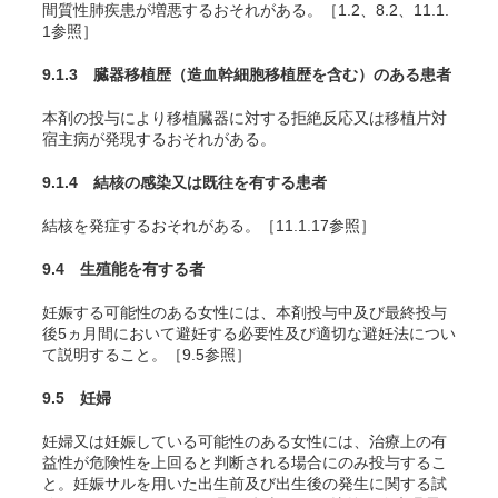
間質性肺疾患が増悪するおそれがある。［1.2、8.2、11.1.
1参照］
9.1.3 臓器移植歴（造血幹細胞移植歴を含む）のある患者
本剤の投与により移植臓器に対する拒絶反応又は移植片対
宿主病が発現するおそれがある。
9.1.4 結核の感染又は既往を有する患者
結核を発症するおそれがある。［11.1.17参照］
9.4 生殖能を有する者
妊娠する可能性のある女性には、本剤投与中及び最終投与
後5ヵ月間において避妊する必要性及び適切な避妊法につい
て説明すること。［9.5参照］
9.5 妊婦
妊婦又は妊娠している可能性のある女性には、治療上の有
益性が危険性を上回ると判断される場合にのみ投与するこ
と。妊娠サルを用いた出生前及び出生後の発生に関する試