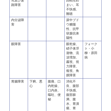
耳及び迷
回転性め
路障害
まい、耳
不快感、
難聴
内分泌障
尿中ブド
害
ウ糖陽
性、抗甲
状腺抗体
陽性
眼障害
眼乾燥、
フォーク
硝子体浮
ト・小
遊物、流
柳・原田
涙増加、
病
霧視、視
力障害、
複視、角
膜障害
胃腸障害
下痢、悪
腹痛、口
消化不
心
内乾燥、
良、腹部
口内炎、
不快感、
嘔吐、便
腹部膨
秘
満、腹
水、胃潰
瘍、胃