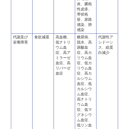
炎、膿疱
性皮疹、
帯状疱
疹、尿路
感染、肺
感染
代謝及び
食欲減退
高血糖、
糖尿病、
代謝性ア
栄養障害
低ナトリ
脱水、高
シドーシ
ウム血
尿酸血
ス、総蛋
症、高ア
症、高カ
白減少
ミラーゼ
リウム血
血症、高
症、低カ
リパーゼ
リウム血
血症
症、高カ
ルシウム
血症、低
カルシウ
ム血症、
高ナトリ
ウム血
症、低マ
グネシウ
ム血症、
低リン血