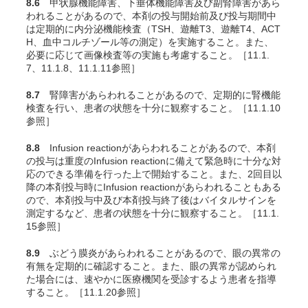
8.6
甲状腺機能障害、下垂体機能障害及び副腎障害があら
われることがあるので、本剤の投与開始前及び投与期間中
は定期的に内分泌機能検査（TSH、遊離T3、遊離T4、ACT
H、血中コルチゾール等の測定）を実施すること。また、
必要に応じて画像検査等の実施も考慮すること。［11.1.
7、11.1.8、11.1.11参照］
8.7
腎障害があらわれることがあるので、定期的に腎機能
検査を行い、患者の状態を十分に観察すること。［11.1.10
参照］
8.8
Infusion reactionがあらわれることがあるので、本剤
の投与は重度のInfusion reactionに備えて緊急時に十分な対
応のできる準備を行った上で開始すること。また、2回目以
降の本剤投与時にInfusion reactionがあらわれることもある
ので、本剤投与中及び本剤投与終了後はバイタルサインを
測定するなど、患者の状態を十分に観察すること。［11.1.
15参照］
8.9
ぶどう膜炎があらわれることがあるので、眼の異常の
有無を定期的に確認すること。また、眼の異常が認められ
た場合には、速やかに医療機関を受診するよう患者を指導
すること。［11.1.20参照］