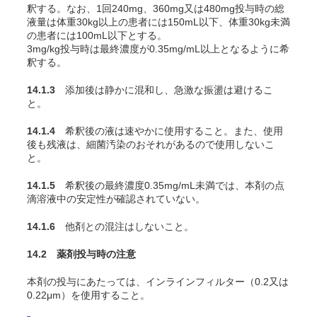
釈する。なお、1回240mg、360mg又は480mg投与時の総
液量は体重30kg以上の患者には150mL以下、体重30kg未満
の患者には100mL以下とする。
3mg/kg投与時は最終濃度が0.35mg/mL以上となるように希
釈する。
14.1.3
添加後は静かに混和し、急激な振盪は避けるこ
と。
14.1.4
希釈後の液は速やかに使用すること。また、使用
後も残液は、細菌汚染のおそれがあるので使用しないこ
と。
14.1.5
希釈後の最終濃度0.35mg/mL未満では、本剤の点
滴溶液中の安定性が確認されていない。
14.1.6
他剤との混注はしないこと。
14.2 薬剤投与時の注意
本剤の投与にあたっては、インラインフィルター（0.2又は
0.22μm）を使用すること。