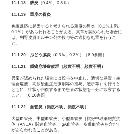
11.1.18 膵炎
（0.4％、0.8％）
11.1.19 重度の胃炎
免疫反応に起因すると考えられる重度の胃炎（0.1％未満、
0.1％）があらわれることがある。異常が認められた場合に
は、副腎皮質ホルモン剤の投与等の適切な処置を行うこ
と。
11.1.20 ぶどう膜炎
（0.3％、0.3％）［8.9参照］
11.1.21 腫瘍崩壊症候群
（頻度不明、頻度不明）
異常が認められた場合には投与を中止し、適切な処置（生
理食塩液、高尿酸血症治療剤等の投与、透析等）を行うと
ともに、症状が回復するまで患者の状態を十分に観察する
こと。［8.10参照］
11.1.22
血管炎
（頻度不明、頻度不明）
大型血管炎、中型血管炎、小型血管炎［抗好中球細胞質抗
体（ANCA）関連血管炎、IgA血管炎、皮膚血管炎を含む］
があらわれることがある。