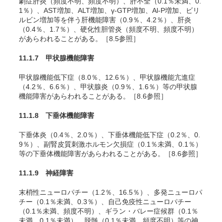
劇症肝炎（頻度不明、頻度不明）、肝不全（0.1％未満、0.
1％）、AST増加、ALT増加、γ-GTP増加、Al-P増加、ビリ
ルビン増加等を伴う肝機能障害（0.9％、4.2％）、肝炎
（0.4％、1.7％）、硬化性胆管炎（頻度不明、頻度不明）
があらわれることがある。［8.5参照］
11.1.7 甲状腺機能障害
甲状腺機能低下症（8.0％、12.6％）、甲状腺機能亢進症
（4.2％、6.6％）、甲状腺炎（0.9％、1.6％）等の甲状腺
機能障害があらわれることがある。［8.6参照］
11.1.8 下垂体機能障害
下垂体炎（0.4％、2.0％）、下垂体機能低下症（0.2％、0.
9％）、副腎皮質刺激ホルモン欠損症（0.1％未満、0.1％）
等の下垂体機能障害があらわれることがある。［8.6参照］
11.1.9 神経障害
末梢性ニューロパチー（1.2％、16.5％）、多発ニューロパ
チー（0.1％未満、0.3％）、自己免疫性ニューロパチー
（0.1％未満、頻度不明）、ギラン・バレー症候群（0.1％
未満、0.1％未満）、脱髄（0.1％未満、頻度不明）等の神