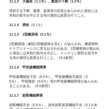
11.1.3 大腸炎
（1.1％）
、重度の下痢
（1.2％）
持続する下痢、腹痛、血便等の症状があらわれた場合には
本剤の投与を中止する等の適切な処置を行うこと。
11.1.4 膵炎
（0.1％）
11.1.5 1型糖尿病
（0.1％）
1型糖尿病（劇症1型糖尿病を含む）があらわれ、糖尿病性
ケトアシドーシスに至るおそれがある。1型糖尿病が疑われ
た場合には本剤の投与を中止し、インスリン製剤を投与す
る等の適切な処置を行うこと。［8.4参照］
11.1.6 甲状腺機能障害
甲状腺機能低下症（8.0％）、甲状腺機能亢進症（3.
5％）、甲状腺炎（0.6％）等の甲状腺機能障害があらわれ
ることがある。［8.5参照］
11.1.7 副腎機能障害
副腎機能不全（0.6％）、急性副腎皮質機能不全（0.1％未