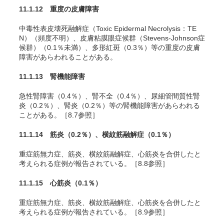
11.1.12 重度の皮膚障害
中毒性表皮壊死融解症（Toxic Epidermal Necrolysis：TE
N）（頻度不明）、皮膚粘膜眼症候群（Stevens-Johnson症
候群）（
0.1％未満
）、多形紅斑（0.3％）等の重度の皮膚
障害があらわれることがある。
11.1.13 腎機能障害
急性腎障害（0.4％）、腎不全（0.4％）、尿細管間質性腎
炎（0.2％）、腎炎（0.2％）等の腎機能障害があらわれる
ことがある。［8.7参照］
11.1.14 筋炎
（0.2％）
、横紋筋融解症
（0.1％）
重症筋無力症、筋炎、横紋筋融解症、心筋炎を合併したと
考えられる症例が報告されている。
［8.8参照］
11.1.15 心筋炎
（0.1％）
重症筋無力症、筋炎、横紋筋融解症、心筋炎を合併したと
考えられる症例が報告されている。
［8.9参照］