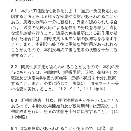
8.1
本剤のT細胞活性化作用により、過度の免疫反応に起
因すると考えられる様々な疾患や病態があらわれることが
ある。患者の状態を十分に観察し、異常が認められた場合
には、過度の免疫反応による副作用の発現を考慮し、適切
な鑑別診断を行うこと。過度の免疫反応による副作用が疑
われた場合には、副腎皮質ホルモン剤の投与等を考慮する
こと。また、本剤投与終了後に重篤な副作用があらわれる
ことがあるので、本剤投与終了後も患者の状態を十分に観
察すること。
8.2
間質性肺疾患があらわれることがあるので、本剤の投
与にあたっては、初期症状（呼吸困難、咳嗽、発熱等）の
確認及び胸部X線検査の実施等、患者の状態を十分に観察
すること。また、必要に応じて、胸部CT、血清マーカー等
の検査を実施すること。［1.2、9.1.2、11.1.1参照］
8.3
肝機能障害、肝炎、硬化性胆管炎があらわれることが
あるので、本剤の投与開始前及び投与期間中は定期的に肝
機能検査を行い、患者の状態を十分に観察すること。［11.
1.2参照］
8.4
1型糖尿病があらわれることがあるので、口渇、悪