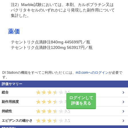
注2）Marble試験においては、本剤、カルボプラチン又は
パクリタキセルのいずれかにより発現した副作用について
集計した。
薬価
テセントリク点滴静注840mg 445699円／瓶
テセントリク点滴静注1200mg 563917円／瓶
DI Stationの機能をすべてご利用いただくには、
m3.comへのログイン
が必要で
す。
評価サマリー
総合
ログインして
副作用頻度
評価を見る
持続性
エビデンスの確かさ