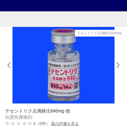
テセントリク点滴静注840mg
テセントリク点滴静注840mg 他
抗悪性腫瘍剤
0（0件）
薬の評価を見る