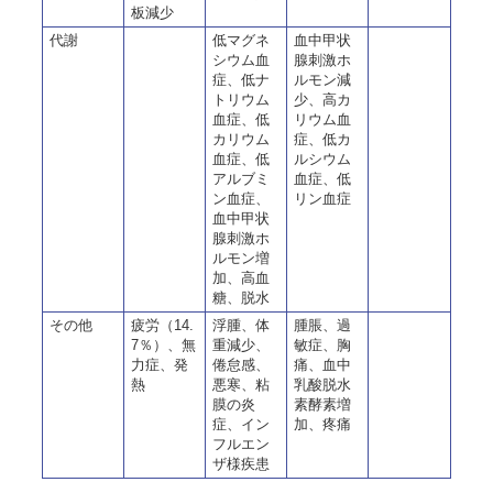
板減少
代謝
低マグネ
血中甲状
シウム血
腺刺激ホ
症、低ナ
ルモン減
トリウム
少、高カ
血症、低
リウム血
カリウム
症、低カ
血症、低
ルシウム
アルブミ
血症、低
ン血症、
リン血症
血中甲状
腺刺激ホ
ルモン増
加、高血
糖、脱水
その他
疲労（14.
浮腫、体
腫脹、過
7％）、無
重減少、
敏症、胸
力症、発
倦怠感、
痛、血中
熱
悪寒、粘
乳酸脱水
膜の炎
素酵素増
症、イン
加、疼痛
フルエン
ザ様疾患