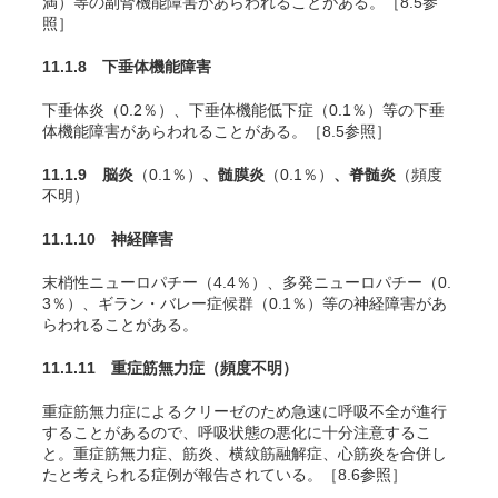
満）等の副腎機能障害があらわれることがある。［8.5参
照］
11.1.8 下垂体機能障害
下垂体炎（0.2％）、下垂体機能低下症（0.1％）等の下垂
体機能障害があらわれることがある。［8.5参照］
11.1.9 脳炎
（0.1％）
、髄膜炎
（0.1％）
、脊髄炎
（頻度
不明）
11.1.10 神経障害
末梢性ニューロパチー（4.4％）、多発ニューロパチー（0.
3％）、ギラン・バレー症候群（0.1％）等の神経障害があ
らわれることがある。
11.1.11 重症筋無力症
（頻度不明）
重症筋無力症によるクリーゼのため急速に呼吸不全が進行
することがあるので、呼吸状態の悪化に十分注意するこ
と。
重症筋無力症、筋炎、横紋筋融解症、心筋炎を合併し
たと考えられる症例が報告されている。
［8.6参照］