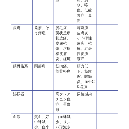
水、喀
血、低酸
素症、鼻
閉
皮膚
発疹、そ
脱毛症、
蕁麻疹、
う痒症
斑状丘疹
皮膚炎、
状皮疹、
そう痒性
皮膚乾
皮疹、乾
燥、ざ瘡
癬、紅斑
様皮膚
性皮疹、
炎、紅斑
寝汗
筋骨格系
関節痛
筋肉痛、
筋力低
筋骨格痛
下、筋痙
縮、関節
炎、血中C
K増加
泌尿器
高クレア
尿路感染
チニン血
症、蛋白
尿
血液
貧血、好
白血球減
中球減
少、リン
少、血小
パ球減少