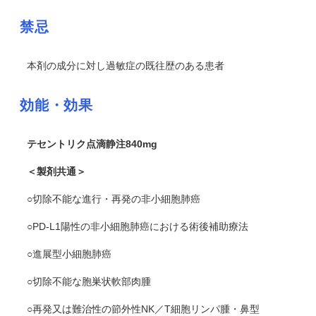
禁忌
本剤の成分に対し過敏症の既往歴のある患者
効能・効果
テセントリク点滴静注840mg
＜製剤共通＞
○切除不能な進行・再発の非小細胞肺癌
○PD-L1陽性の非小細胞肺癌における術後補助療法
○進展型小細胞肺癌
○切除不能な胞巣状軟部肉腫
○再発又は難治性の節外性NK／T細胞リンパ腫・鼻型