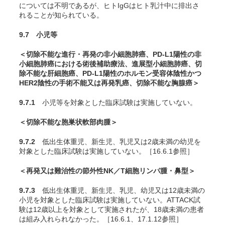
については不明であるが、ヒトIgGはヒト乳汁中に排出さ
れることが知られている。
9.7 小児等
＜切除不能な進行・再発の非小細胞肺癌、PD-L1陽性の非
小細胞肺癌における術後補助療法、進展型小細胞肺癌、切
除不能な肝細胞癌、PD-L1陽性のホルモン受容体陰性かつ
HER2陰性の手術不能又は再発乳癌、切除不能な胸腺癌＞
9.7.1
小児等を対象とした臨床試験は実施していない。
＜切除不能な胞巣状軟部肉腫＞
9.7.2
低出生体重児、新生児、乳児又は2歳未満の幼児を
対象とした臨床試験は実施していない。［16.6.1参照］
＜再発又は難治性の節外性NK／T細胞リンパ腫・鼻型＞
9.7.3
低出生体重児、新生児、乳児、幼児又は12歳未満の
小児を対象とした臨床試験は実施していない。ATTACK試
験は12歳以上を対象として実施されたが、18歳未満の患者
は組み入れられなかった。［16.6.1、17.1.12参照］