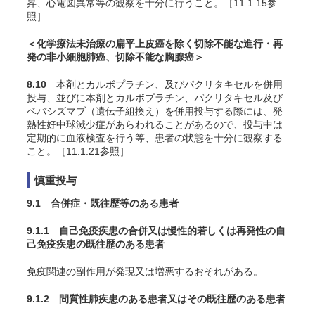
昇、心電図異常等の観察を十分に行うこと。［11.1.15参
照］
＜化学療法未治療の扁平上皮癌を除く切除不能な進行・再
発の非小細胞肺癌、切除不能な胸腺癌＞
8.10
本剤とカルボプラチン、及びパクリタキセルを併用
投与、並びに本剤とカルボプラチン、パクリタキセル及び
ベバシズマブ（遺伝子組換え）を併用投与する際には、発
熱性好中球減少症があらわれることがあるので、投与中は
定期的に血液検査を行う等、患者の状態を十分に観察する
こと。［11.1.21参照］
慎重投与
9.1 合併症・既往歴等のある患者
9.1.1 自己免疫疾患の合併又は慢性的若しくは再発性の自
己免疫疾患の既往歴のある患者
免疫関連の副作用が発現又は増悪するおそれがある。
9.1.2 間質性肺疾患のある患者又はその既往歴のある患者