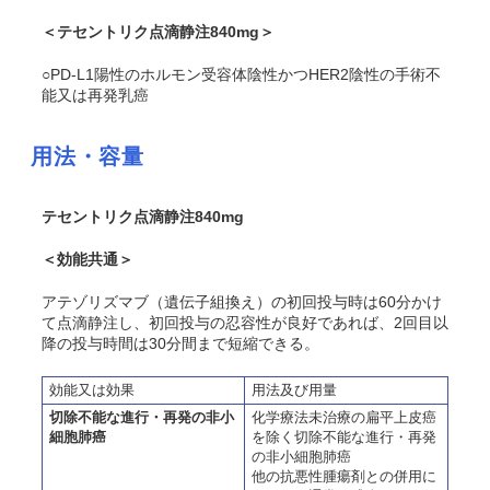
＜テセントリク点滴静注840mg＞
○PD-L1陽性のホルモン受容体陰性かつHER2陰性の手術不
能又は再発乳癌
用法・容量
テセントリク点滴静注840mg
＜効能共通＞
アテゾリズマブ（遺伝子組換え）の初回投与時は60分かけ
て点滴静注し、初回投与の忍容性が良好であれば、2回目以
降の投与時間は30分間まで短縮できる。
効能又は効果
用法及び用量
切除不能な進行・再発の非小
化学療法未治療の扁平上皮癌
細胞肺癌
を除く切除不能な進行・再発
の非小細胞肺癌
他の抗悪性腫瘍剤との併用に