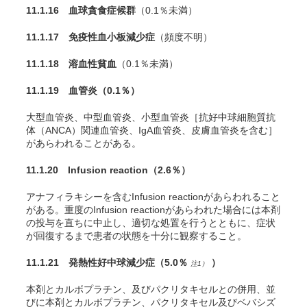
11.1.16 血球貪食症候群
（0.1％未満）
11.1.17 免疫性血小板減少症
（頻度不明）
11.1.18 溶血性貧血
（0.1％未満）
11.1.19 血管炎
（0.1％）
大型血管炎、中型血管炎、小型血管炎［抗好中球細胞質抗
体（ANCA）関連血管炎、IgA血管炎、皮膚血管炎を含む］
があらわれることがある。
11.1.20 Infusion reaction
（2.6％）
アナフィラキシーを含むInfusion reactionがあらわれること
がある。重度のInfusion reactionがあらわれた場合には本剤
の投与を直ちに中止し、適切な処置を行うとともに、症状
が回復するまで患者の状態を十分に観察すること。
11.1.21 発熱性好中球減少症
（5.0％
）
注1）
本剤とカルボプラチン、及びパクリタキセルとの併用、並
びに本剤とカルボプラチン、パクリタキセル及びベバシズ