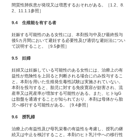
間質性肺疾患が発現又は増悪するおそれがある。［1.2、8.
2、11.1.1参照］
9.4 生殖能を有する者
妊娠する可能性のある女性には、本剤投与中及び最終投与
後5カ月間において避妊する必要性及び適切な避妊法につい
て説明すること。［9.5参照］
9.5 妊婦
妊婦又は妊娠している可能性のある女性には、治療上の有
益性が危険性を上回ると判断される場合にのみ投与するこ
と。本剤を用いた生殖発生毒性試験は実施されていない。
本剤を投与すると、胎児に対する免疫寛容が妨害され、流
産率又は死産率が増加する可能性がある。また、ヒトIgG
は胎盤を通過することが知られており、本剤は母体から胎
児へ移行する可能性がある。［9.4参照］
9.6 授乳婦
治療上の有益性及び母乳栄養の有益性を考慮し、授乳の継
続又は中止を検討すること。本剤のヒト乳汁中への移行性