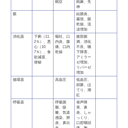
眠症
鈍麻、失
神
眼
結膜炎、
霧視、眼
乾燥、流
涙増加
消化器
下痢（11.
嘔吐、口
腹部膨
2％）、悪
内炎、腹
満、消化
心（10.
痛、口内
不良、嚥
7％）、食
乾燥
下障害、
欲減退、
アミラー
便秘
ゼ増加、
リパーゼ
増加
循環器
高血圧
低血圧、
頻脈、ほ
てり、潮
紅
呼吸器
呼吸困
発声障
難、咳
害、鼻
嗽、気道
炎、しゃ
感染、肺
っくり、
炎、鼻出
口腔咽頭
血
痛、胸