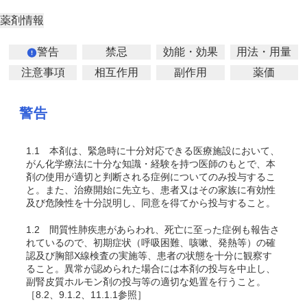
薬剤情報
警告
禁忌
効能・効果
用法・用量
注意事項
相互作用
副作用
薬価
警告
1.1
本剤は、緊急時に十分対応できる医療施設において、
がん化学療法に十分な知識・経験を持つ医師のもとで、本
剤の使用が適切と判断される症例についてのみ投与するこ
と。また、治療開始に先立ち、患者又はその家族に有効性
及び危険性を十分説明し、同意を得てから投与すること。
1.2
間質性肺疾患があらわれ、死亡に至った症例も報告さ
れているので、初期症状（呼吸困難、咳嗽、発熱等）の確
認及び胸部X線検査の実施等、患者の状態を十分に観察す
ること。異常が認められた場合には本剤の投与を中止し、
副腎皮質ホルモン剤の投与等の適切な処置を行うこと。
［8.2、9.1.2、11.1.1参照］