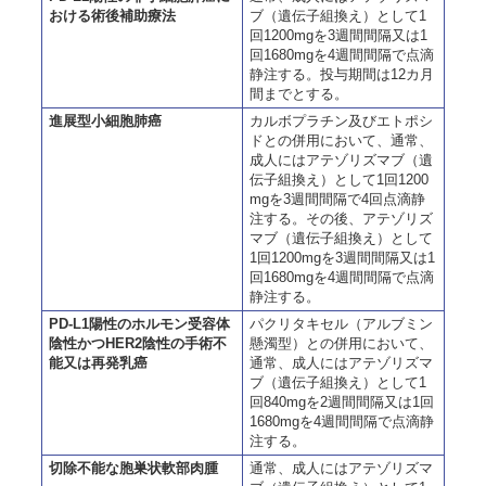
おける術後補助療法
ブ（遺伝子組換え）として1
回1200mgを3週間間隔又は1
回1680mgを4週間間隔で点滴
静注する。投与期間は12カ月
間までとする。
進展型小細胞肺癌
カルボプラチン及びエトポシ
ドとの併用において、通常、
成人にはアテゾリズマブ（遺
伝子組換え）として1回1200
mgを3週間間隔で4回点滴静
注する。その後、アテゾリズ
マブ（遺伝子組換え）として
1回1200mgを3週間間隔又は1
回1680mgを4週間間隔で点滴
静注する。
PD-L1陽性のホルモン受容体
パクリタキセル（アルブミン
陰性かつHER2陰性の手術不
懸濁型）との併用において、
能又は再発乳癌
通常、成人にはアテゾリズマ
ブ（遺伝子組換え）として1
回840mgを2週間間隔又は1回
1680mgを4週間間隔で点滴静
注する。
切除不能な胞巣状軟部肉腫
通常、成人にはアテゾリズマ