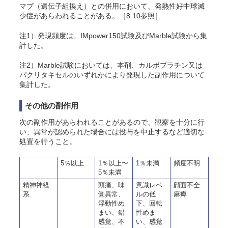
マブ（遺伝子組換え）との併用において、発熱性好中球減
少症があらわれることがある。［8.10参照］
注1）発現頻度は、IMpower150試験及びMarble試験から集
計した。
注2）Marble試験においては、本剤、カルボプラチン又は
パクリタキセルのいずれかにより発現した副作用について
集計した。
その他の副作用
次の副作用があらわれることがあるので、観察を十分に行
い、異常が認められた場合には投与を中止するなど適切な
処置を行うこと。
5％以上
1％以上〜
1％未満
頻度不明
5％未満
精神神経
頭痛、味
意識レベ
顔面不全
系
覚異常、
ルの低
麻痺
浮動性め
下、回転
まい、錯
性めま
感覚、不
い、感覚