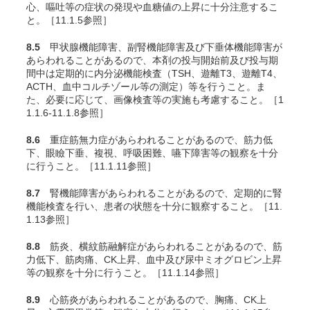
心、嘔吐等の症状の発現や血糖値の上昇に十分注意するこ
と。［11.1.5参照］
8.5
甲状腺機能障害、副腎機能障害及び下垂体機能障害が
あらわれることがあるので、本剤の投与開始前及び投与期
間中は定期的に内分泌機能検査（TSH、遊離T3、遊離T4、
ACTH、血中コルチゾール等の測定）等を行うこと。ま
た、必要に応じて、画像検査等の実施も考慮すること。［1
1.1.6-11.1.8参照］
8.6
重症筋無力症があらわれることがあるので、筋力低
下、眼瞼下垂、
複視、
呼吸困難、嚥下障害等の観察を十分
に行うこと。［11.1.11参照］
8.7
腎機能障害があらわれることがあるので、定期的に腎
機能検査を行い、患者の状態を十分に観察すること。［11.
1.13参照］
8.8
筋炎、横紋筋融解症があらわれることがあるので、筋
力低下、筋肉痛、CK上昇、血中及び尿中ミオグロビン上昇
等の観察を十分に行うこと。［11.1.14参照］
8.9
心筋炎があらわれることがあるので、胸痛、CK上