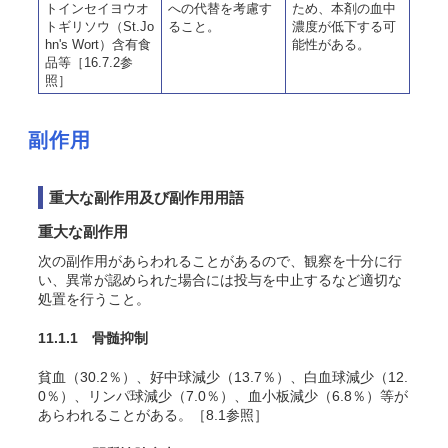
トインセイヨウオ
への代替を考慮す
ため、本剤の血中
トギリソウ（St.Jo
ること。
濃度が低下する可
hn's Wort）含有食
能性がある。
品等［16.7.2参
照］
副作用
重大な副作用及び副作用用語
重大な副作用
次の副作用があらわれることがあるので、観察を十分に行
い、異常が認められた場合には投与を中止するなど適切な
処置を行うこと。
11.1.1 骨髄抑制
貧血（30.2％）、好中球減少（13.7％）、白血球減少（12.
0％）、リンパ球減少（7.0％）、血小板減少（6.8％）等が
あらわれることがある。［8.1参照］