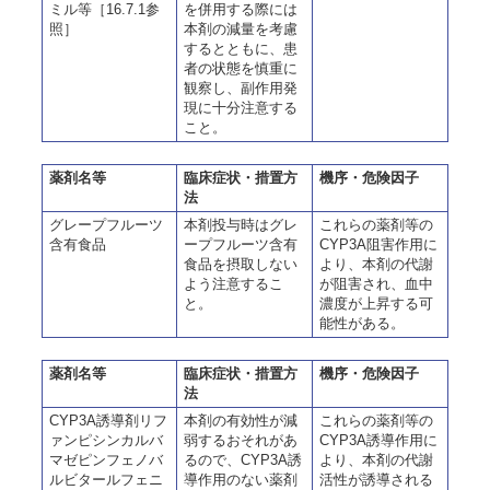
ミル等［16.7.1参
を併用する際には
照］
本剤の減量を考慮
するとともに、患
者の状態を慎重に
観察し、副作用発
現に十分注意する
こと。
薬剤名等
臨床症状・措置方
機序・危険因子
法
グレープフルーツ
本剤投与時はグレ
これらの薬剤等の
含有食品
ープフルーツ含有
CYP3A阻害作用に
食品を摂取しない
より、本剤の代謝
よう注意するこ
が阻害され、血中
と。
濃度が上昇する可
能性がある。
薬剤名等
臨床症状・措置方
機序・危険因子
法
CYP3A誘導剤リフ
本剤の有効性が減
これらの薬剤等の
ァンピシンカルバ
弱するおそれがあ
CYP3A誘導作用に
マゼピンフェノバ
るので、CYP3A誘
より、本剤の代謝
ルビタールフェニ
導作用のない薬剤
活性が誘導される