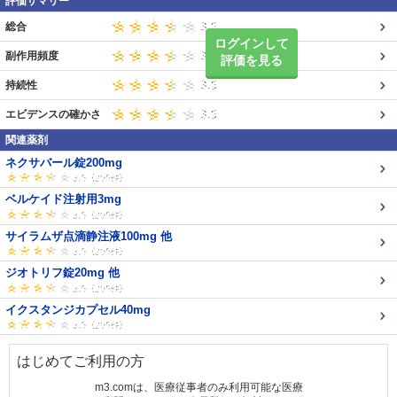
評価サマリー
総合
ログインして
副作用頻度
評価を見る
持続性
エビデンスの確かさ
関連薬剤
ネクサバール錠200mg
ベルケイド注射用3mg
サイラムザ点滴静注液100mg 他
ジオトリフ錠20mg 他
イクスタンジカプセル40mg
はじめてご利用の方
m3.comは、医療従事者のみ利用可能な医療