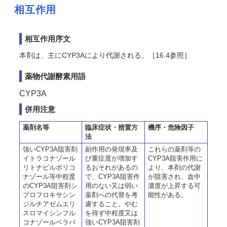
相互作用
相互作用序文
本剤は、主にCYP3Aにより代謝される。［16.4参照］
薬物代謝酵素用語
CYP3A
併用注意
薬剤名等
臨床症状・措置方
機序・危険因子
法
強いCYP3A阻害剤
副作用の発現率及
これらの薬剤等の
イトラコナゾール
び重症度が増加す
CYP3A阻害作用に
リトナビルボリコ
るおそれがあるの
より、本剤の代謝
ナゾール等中程度
で、CYP3A阻害作
が阻害され、血中
のCYP3A阻害剤シ
用のない又は弱い
濃度が上昇する可
プロフロキサシン
薬剤への代替を考
能性がある。
ジルチアゼムエリ
慮すること。やむ
スロマイシンフル
を得ず中程度又は
コナゾールベラパ
強いCYP3A阻害剤