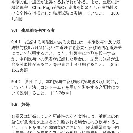
本剤の血中濃度が上昇するおそれがある。また、重度の肝
機能障害（Child-Pugh分類C）患者を対象とした有効性及
び安全性を指標とした臨床試験は実施していない。［16.6.
1参照］
9.4 生殖能を有する者
9.4.1
妊娠する可能性のある女性には、本剤投与中及び最
終投与後6カ月間において避妊する必要性及び適切な避妊法
について説明すること。また、妊娠中に本剤を投与する
か、本剤投与中の患者が妊娠した場合は、胎児に異常が生
じる可能性があることを患者に十分説明すること。［9.5、
15.2参照］
9.4.2
男性には、本剤投与中及び最終投与後3カ月間にお
いてバリア法（コンドーム）を用いて避妊する必要性につ
いて説明すること。［15.2参照］
9.5 妊婦
妊婦又は妊娠している可能性のある女性には、治療上の有
益性が危険性を上回ると判断される場合にのみ投与するこ
と。ラットを用いた動物実験において、臨床曝露量を下回