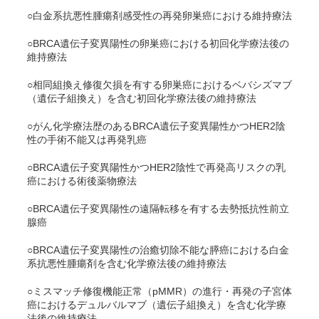
○白金系抗悪性腫瘍剤感受性の再発卵巣癌における維持療法
○
BRCA
遺伝子変異陽性の卵巣癌における初回化学療法後の
維持療法
○相同組換え修復欠損を有する卵巣癌におけるベバシズマブ
（遺伝子組換え）を含む初回化学療法後の維持療法
○がん化学療法歴のある
BRCA
遺伝子変異陽性かつHER2陰
性の手術不能又は再発乳癌
○
BRCA
遺伝子変異陽性かつHER2陰性で再発高リスクの乳
癌における術後薬物療法
○
BRCA
遺伝子変異陽性の遠隔転移を有する去勢抵抗性前立
腺癌
○
BRCA
遺伝子変異陽性の治癒切除不能な膵癌における白金
系抗悪性腫瘍剤を含む化学療法後の維持療法
○ミスマッチ修復機能正常（pMMR）の進行・再発の子宮体
癌におけるデュルバルマブ（遺伝子組換え）を含む化学療
法後の維持療法