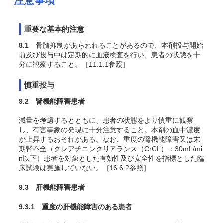
注意事項
重要な基本的注意
8.1
骨髄抑制があらわれることがあるので、本剤投与開始
前及び投与中は定期的に血液検査を行い、患者の状態を十
分に観察すること。［11.1.1参照］
慎重投与
9.2 腎機能障害患者
減量を考慮するとともに、患者の状態をより慎重に観察
し、有害事象の発現に十分注意すること。本剤の血中濃度
が上昇するおそれがある。なお、重度の腎機能障害又は末
期腎不全（クレアチニンクリアランス（CrCL）：30mL/mi
n以下）患者を対象とした有効性及び安全性を指標とした臨
床試験は実施していない。［16.6.2参照］
9.3 肝機能障害患者
9.3.1 重度の肝機能障害のある患者