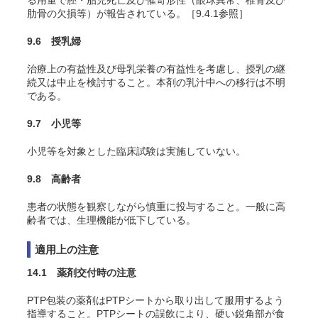
る用量で胚・胎児死亡及び催奇形性（眼球異常、椎骨及び
肋骨の欠損等）が報告されている。［9.4.1参照］
9.6 授乳婦
治療上の有益性及び母乳栄養の有益性を考慮し、授乳の継
続又は中止を検討すること。本剤の乳汁中への移行は不明
である。
9.7 小児等
小児等を対象とした臨床試験は実施していない。
9.8 高齢者
患者の状態を観察しながら慎重に投与すること。一般に高
齢者では、生理機能が低下している。
適用上の注意
14.1 薬剤交付時の注意
PTP包装の薬剤はPTPシートから取り出して服用するよう
指導すること。PTPシートの誤飲により、硬い鋭角部が食