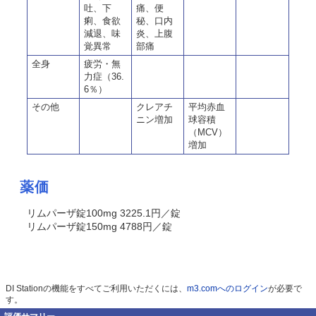
吐、下
痛、便
痢、食欲
秘、口内
減退、味
炎、上腹
覚異常
部痛
全身
疲労・無
力症（36.
6％）
その他
クレアチ
平均赤血
ニン増加
球容積
（MCV）
増加
薬価
リムパーザ錠100mg 3225.1円／錠
リムパーザ錠150mg 4788円／錠
DI Stationの機能をすべてご利用いただくには、
m3.comへのログイン
が必要で
す。