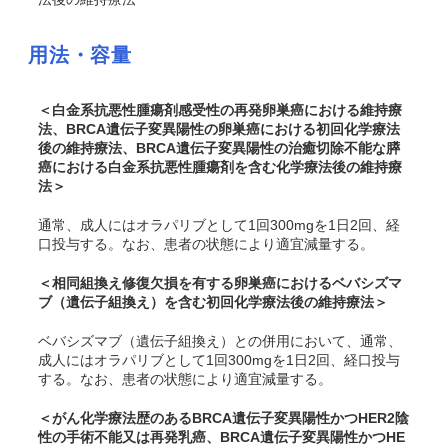
用法・容量
＜白金系抗悪性腫瘍剤感受性の再発卵巣癌における維持療
法、
BRCA
遺伝子変異陽性の卵巣癌における初回化学療法
後の維持療法、
BRCA
遺伝子変異陽性の治癒切除不能な膵
癌における白金系抗悪性腫瘍剤を含む化学療法後の維持療
法＞
通常、成人にはオラパリブとして1回300mgを1日2回、経
口投与する。なお、患者の状態により適宜減量する。
＜相同組換え修復欠損を有する卵巣癌におけるベバシズマ
ブ（遺伝子組換え）を含む初回化学療法後の維持療法＞
ベバシズマブ（遺伝子組換え）との併用において、通常、
成人にはオラパリブとして1回300mgを1日2回、経口投与
する。なお、患者の状態により適宜減量する。
＜がん化学療法歴のある
BRCA
遺伝子変異陽性かつHER2陰
性の手術不能又は再発乳癌、
BRCA
遺伝子変異陽性かつHE