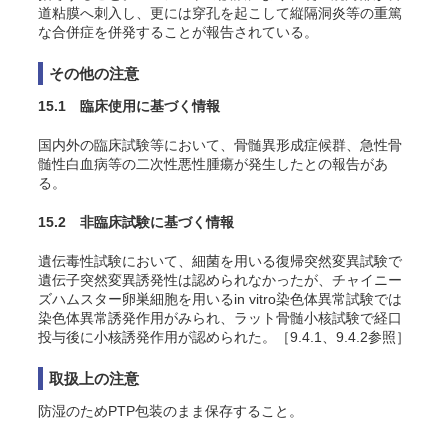
道粘膜へ刺入し、更には穿孔を起こして縦隔洞炎等の重篤
な合併症を併発することが報告されている。
その他の注意
15.1 臨床使用に基づく情報
国内外の臨床試験等において、骨髄異形成症候群、急性骨
髄性白血病等の二次性悪性腫瘍が発生したとの報告があ
る。
15.2 非臨床試験に基づく情報
遺伝毒性試験において、細菌を用いる復帰突然変異試験で
遺伝子突然変異誘発性は認められなかったが、チャイニー
ズハムスター卵巣細胞を用いる
in vitro
染色体異常試験では
染色体異常誘発作用がみられ、ラット骨髄小核試験で経口
投与後に小核誘発作用が認められた
。［9.4.1、9.4.2参照］
取扱上の注意
防湿のためPTP包装のまま保存すること。