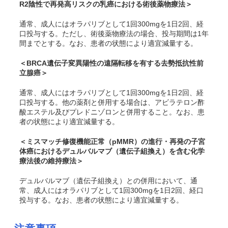
R2陰性で再発高リスクの乳癌における術後薬物療法＞
通常、成人にはオラパリブとして1回300mgを1日2回、経
口投与する。ただし、術後薬物療法の場合、投与期間は1年
間までとする。なお、患者の状態により適宜減量する。
＜
BRCA
遺伝子変異陽性の遠隔転移を有する去勢抵抗性前
立腺癌＞
通常、成人にはオラパリブとして1回300mgを1日2回、経
口投与する。他の薬剤と併用する場合は、アビラテロン酢
酸エステル及びプレドニゾロンと併用すること。なお、患
者の状態により適宜減量する。
＜ミスマッチ修復機能正常（pMMR）の進行・再発の子宮
体癌におけるデュルバルマブ（遺伝子組換え）を含む化学
療法後の維持療法＞
デュルバルマブ（遺伝子組換え）との併用において、通
常、成人にはオラパリブとして1回300mgを1日2回、経口
投与する。なお、患者の状態により適宜減量する。