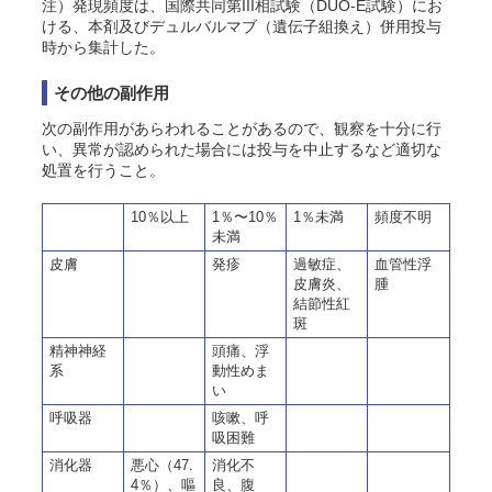
注）発現頻度は、国際共同第III相試験（DUO-E試験）にお
ける、本剤及びデュルバルマブ（遺伝子組換え）併用投与
時から集計した。
その他の副作用
次の副作用があらわれることがあるので、観察を十分に行
い、異常が認められた場合には投与を中止するなど適切な
処置を行うこと。
10％以上
1％〜10％
1％未満
頻度不明
未満
皮膚
発疹
過敏症、
血管性浮
皮膚炎、
腫
結節性紅
斑
精神神経
頭痛、浮
系
動性めま
い
呼吸器
咳嗽、呼
吸困難
消化器
悪心（47.
消化不
4％）、嘔
良、腹