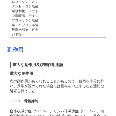
ロマイシン、オン
ダンセトロン塩酸
塩水和物、メサド
ン塩酸塩、モキシ
フロキサシン塩酸
塩、ベプリジル塩
酸塩水和物、ピモ
ジド等
副作用
重大な副作用及び副作用用語
重大な副作用
次の副作用があらわれることがあるので、観察を十分に行
い、異常が認められた場合には投与を中止するなど適切な
処置を行うこと。
11.1.1 骨髄抑制
血小板減少症（97.9％）、リンパ球減少症（83.3％）、白