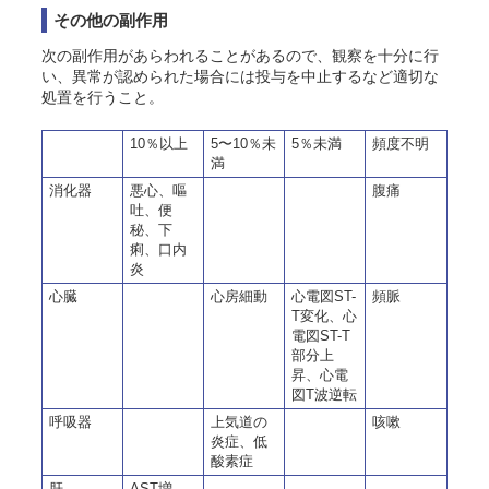
その他の副作用
次の副作用があらわれることがあるので、観察を十分に行
い、異常が認められた場合には投与を中止するなど適切な
処置を行うこと。
10％以上
5〜10％未
5％未満
頻度不明
満
消化器
悪心、嘔
腹痛
吐、便
秘、下
痢、口内
炎
心臓
心房細動
心電図ST-
頻脈
T変化、心
電図ST-T
部分上
昇、心電
図T波逆転
呼吸器
上気道の
咳嗽
炎症、低
酸素症
肝
AST増