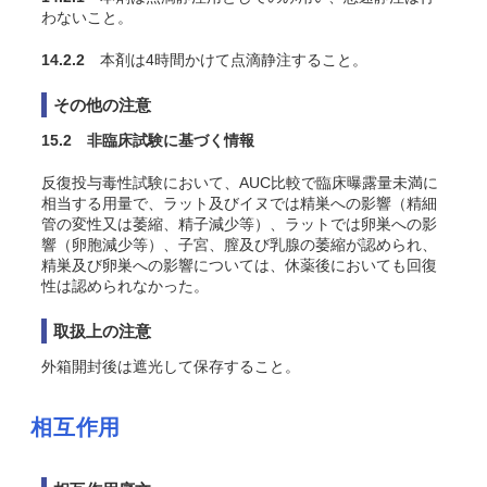
わないこと。
14.2.2
本剤は4時間かけて点滴静注すること。
その他の注意
15.2 非臨床試験に基づく情報
反復投与毒性試験において、AUC比較で臨床曝露量未満に
相当する用量で、ラット及びイヌでは精巣への影響（精細
管の変性又は萎縮、精子減少等）、ラットでは卵巣への影
響（卵胞減少等）、子宮、膣及び乳腺の萎縮が認められ、
精巣及び卵巣への影響については、休薬後においても回復
性は認められなかった。
取扱上の注意
外箱開封後は遮光して保存すること。
相互作用