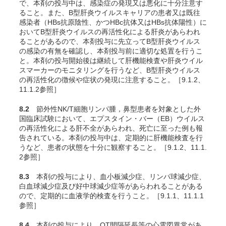
で、本剤の投与中は、感染症の発現又は悪化に十分注意す
ること。また、B型肝炎ウイルスキャリアの患者又は既往
感染者（HBs抗原陰性、かつHBc抗体又はHBs抗体陽性）に
おいてB型肝炎ウイルスの再活性化による肝炎があらわれ
ることがあるので、本剤投与に先立ってB型肝炎ウイルス
の感染の有無を確認し、本剤投与前に適切な処置を行うこ
と。本剤の投与開始後は継続して肝機能検査や肝炎ウイル
スマーカーのモニタリングを行うなど、B型肝炎ウイルス
の再活性化の徴候や症状の発現に注意すること。［9.1.2、
11.1.2参照］
8.2
節外性NK/T細胞リンパ腫，鼻型患者を対象とした外
国臨床試験において、エプスタイン・バー（EB）ウイルス
の再活性化による肝不全があらわれ、死亡に至った例も報
告されている。本剤の投与中は、定期的に肝機能検査を行
うなど、患者の状態を十分に観察すること。［9.1.2、11.1.
2参照］
8.3
本剤の投与により、血小板減少症、リンパ球減少症、
白血球減少症及び好中球減少症等があらわれることがある
ので、定期的に血液学的検査を行うこと。［9.1.1、11.1.1
参照］
8.4
本剤の投与により、QT間隔延長等の心電図異常があ