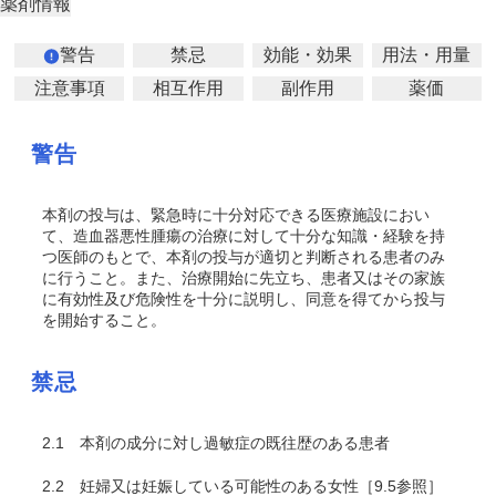
薬剤情報
警告
禁忌
効能・効果
用法・用量
注意事項
相互作用
副作用
薬価
警告
本剤の投与は、緊急時に十分対応できる医療施設におい
て、造血器悪性腫瘍の治療に対して十分な知識・経験を持
つ医師のもとで、本剤の投与が適切と判断される患者のみ
に行うこと。また、治療開始に先立ち、患者又はその家族
に有効性及び危険性を十分に説明し、同意を得てから投与
を開始すること。
禁忌
2.1
本剤の成分に対し過敏症の既往歴のある患者
2.2
妊婦又は妊娠している可能性のある女性［9.5参照］