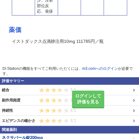
少、注射
部位反
応、発疹
薬価
イストダックス点滴静注用10mg 111785円／瓶
DI Stationの機能をすべてご利用いただくには、
m3.comへのログイン
が必要で
す。
評価サマリー
総合
ログインして
副作用頻度
評価を見る
持続性
エビデンスの確かさ
関連薬剤
ネクサバール錠200mg