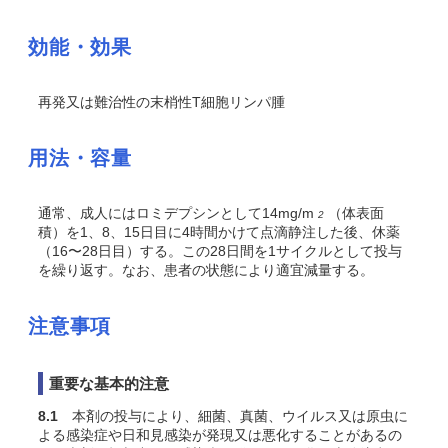
効能・効果
再発又は難治性の末梢性T細胞リンパ腫
用法・容量
通常、成人にはロミデプシンとして14mg/m
（体表面
2
積）を1、8、15日目に4時間かけて点滴静注した後、休薬
（16〜28日目）する。この28日間を1サイクルとして投与
を繰り返す。なお、患者の状態により適宜減量する。
注意事項
重要な基本的注意
8.1
本剤の投与により、細菌、真菌、ウイルス又は原虫に
よる感染症や日和見感染が発現又は悪化することがあるの