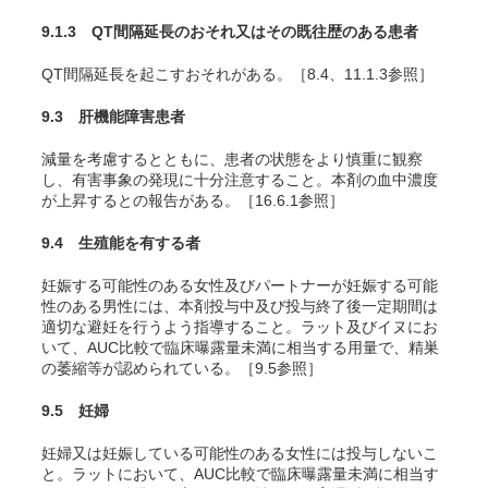
9.1.3 QT間隔延長のおそれ又はその既往歴のある患者
QT間隔延長を起こすおそれがある。［8.4、11.1.3参照］
9.3 肝機能障害患者
減量を考慮するとともに、患者の状態をより慎重に観察
し、有害事象の発現に十分注意すること。本剤の血中濃度
が上昇するとの報告がある。［16.6.1参照］
9.4 生殖能を有する者
妊娠する可能性のある女性及びパートナーが妊娠する可能
性のある男性には、本剤投与中及び投与終了後一定期間は
適切な避妊を行うよう指導すること。ラット及びイヌにお
いて、AUC比較で臨床曝露量未満に相当する用量で、精巣
の萎縮等が認められている。［9.5参照］
9.5 妊婦
妊婦又は妊娠している可能性のある女性には投与しないこ
と。ラットにおいて、AUC比較で臨床曝露量未満に相当す