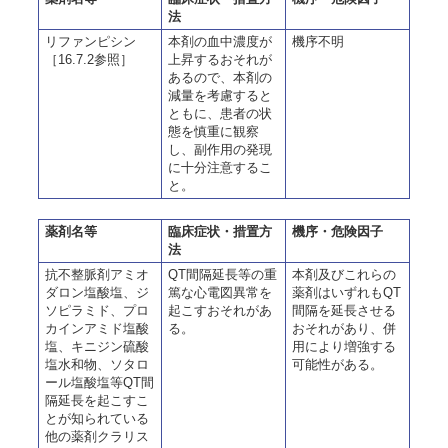
法
リファンピシン
本剤の血中濃度が
機序不明
［16.7.2参照］
上昇するおそれが
あるので、本剤の
減量を考慮すると
ともに、患者の状
態を慎重に観察
し、副作用の発現
に十分注意するこ
と。
薬剤名等
臨床症状・措置方
機序・危険因子
法
抗不整脈剤アミオ
QT間隔延長等の重
本剤及びこれらの
ダロン塩酸塩、ジ
篤な心電図異常を
薬剤はいずれもQT
ソピラミド、プロ
起こすおそれがあ
間隔を延長させる
カインアミド塩酸
る。
おそれがあり、併
塩、キニジン硫酸
用により増強する
塩水和物、ソタロ
可能性がある。
ール塩酸塩等QT間
隔延長を起こすこ
とが知られている
他の薬剤クラリス