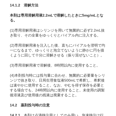
14.1.2
溶解方法
本剤は専用溶解用液2.2mLで溶解したときに5mg/mLとな
る。
(1)専用溶解用液はシリンジを用いて無菌的に必ず2.2mL抜
き取り、その全量をゆっくりとバイアル内に注入する。
(2)専用溶解用液を注入した後、直ちにバイアルを澄明で均
一になるまで、ゆっくりと泡立てないように静かに円を描
くように回して十分に溶解させる（振り混ぜないこと）。
(3)専用溶解用液で溶解後、8時間以内に使用すること。
(4)本剤投与時には投与量に合わせ、無菌的に必要量をシリ
ンジで抜き取り、日局生理食塩液500mLで希釈し、希釈後
は速やかに使用すること。なお、やむを得ず保存を必要と
する場合でも、24時間以内に使用すること。未使用の調製
後溶液及び使用後の残液は廃棄すること。
14.2 薬剤投与時の注意
14.2.1
本剤は点滴静注用としてのみ用い、急速静注は行