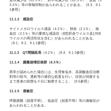
血球減少症（81.3％）、好中球減少症（81.3％）、貧血（3
3.3％）等の骨髄抑制があらわれることがある。［8.3、9.1.
1参照］
11.1.2 感染症
サイトメガロウイルス感染（4.2％）、肺炎（2.1％）、敗
血症（2.1％）等の重篤な感染症（B型肝炎ウイルス及びEB
ウイルスの再活性化を含む）があらわれることがある。
［8.1、8.2、9.1.2参照］
11.1.3 QT間隔延長
（4.2％）［8.4、9.1.3参照］
11.1.4 腫瘍崩壊症候群
（6.3％）
異常が認められた場合には、生理食塩水、高尿酸血症治療
剤等の投与、透析等の適切な処置を行い、症状が回復する
まで患者の状態を十分に観察すること。［8.5参照］
11.1.5 過敏症
呼吸困難（頻度不明）、低血圧（頻度不明）等の過敏症が
あらわれることがある。