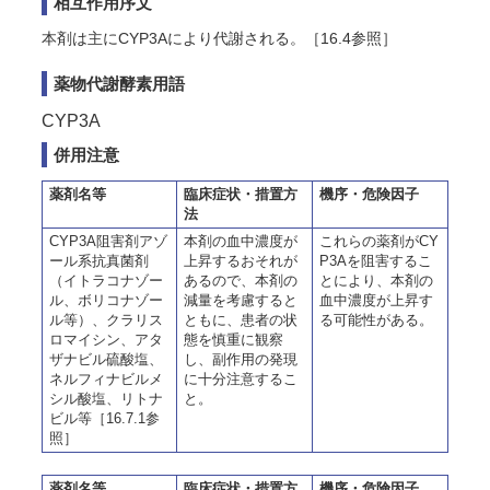
相互作用序文
本剤は主にCYP3Aにより代謝される。［16.4参照］
薬物代謝酵素用語
CYP3A
併用注意
薬剤名等
臨床症状・措置方
機序・危険因子
法
CYP3A阻害剤アゾ
本剤の血中濃度が
これらの薬剤がCY
ール系抗真菌剤
上昇するおそれが
P3Aを阻害するこ
（イトラコナゾー
あるので、本剤の
とにより、本剤の
ル、ボリコナゾー
減量を考慮すると
血中濃度が上昇す
ル等）、クラリス
ともに、患者の状
る可能性がある。
ロマイシン、アタ
態を慎重に観察
ザナビル硫酸塩、
し、副作用の発現
ネルフィナビルメ
に十分注意するこ
シル酸塩、リトナ
と。
ビル等［16.7.1参
照］
薬剤名等
臨床症状・措置方
機序・危険因子