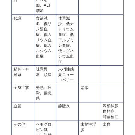
加、ALT
増加
代謝
食欲減
体重減
退、低リ
少、低ナ
ン酸血
トリウム
症、低カ
血症、低
リウム血
アルブミ
症、低カ
ン血症、
ルシウム
低マグネ
血症
シウム血
症
精神・神
味覚異
末梢性感
経系
常、頭痛
覚ニュー
ロパチー
全身症状
発熱、疲
悪寒
労、倦怠
感
血管
静脈炎
深部静脈
血栓症、
肺塞栓症
その他
ヘモグロ
末梢性浮
出血
ビン減
腫