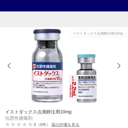
イストダックス点滴静注用10mg
イストダックス点滴静注用10mg
抗悪性腫瘍剤
0（0件）
薬の評価を見る