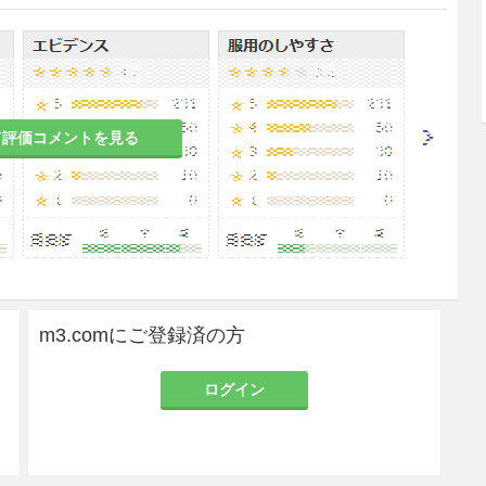
法＞
空腹時に週1回、3週間（1、8及び15日目）経口投
28日目）する。この4週間を1サイクルとし、投与を
サイクルまではイキサゾミブとして3mg、5サイク
て評価コメントを見る
mgとする。なお、患者の状態により適宜減量す
があるので、本剤の投与中は定期的に血液学的検査
m3.comにご登録済の方
こと。［7.6、7.9、11.1.1参照］
ログイン
る患者（クレアチニンクリアランスが30mL/min未