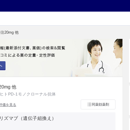
注20mg 他
へ
0mg 他
ヒトPD-1モノクローナル抗体
同薬効薬剤
評価を見る
リズマブ（遺伝子組換え）