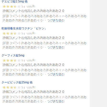
デエビゴ錠2.5mg 他
乾燥弱毒生水痘ワクチン「ビケン」
グーフィス錠5mg
クービビック錠25mg 他