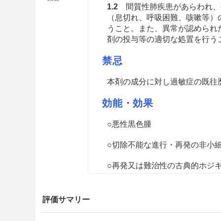
1.2
間質性肺疾患があらわれ、
（息切れ、呼吸困難、咳嗽等）
うこと。また、異常が認められ
剤の投与等の適切な処置を行うこと。［
禁忌
本剤の成分に対し過敏症の既往
効能・効果
○悪性黒色腫
○切除不能な進行・再発の非小
○再発又は難治性の古典的ホジ
○がん化学療法後に増悪した根
評価サマリー
○がん化学療法後に増悪した進行
-High）を有する固形癌（標