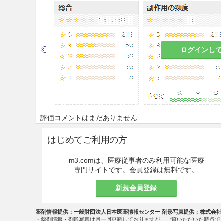
○根治切除不能又は転移性の腎
○再発又は遠隔転移を有する頭
ログインし
用法・容量
＜悪性黒色腫＞
通常、成人には、ペムブロリズ
間隔で30分間かけて点滴静注
評価コメントはまだありません
2ヵ月間までとする。
はじめてご利用の方
＜切除不能な進行・再発の非小
腫、がん化学療法後に増悪した
m3.comは、医療従事者のみ利用可能な医療
した進行・再発のMSI-Hig
専門サイトです。会員登録は無料です。
再発又は遠隔転移を有する頭頸
新規会員登録
通常、成人には、ペムブロリズ
間隔で30分間かけて点滴静注
薬剤情報提供：一般財団法人日本医薬情報センター 剤形写真提供：株式会
・薬剤情報・剤形写真は月一回更新しておりますが、ご覧いただいた時点で