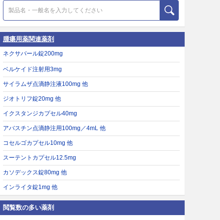
腫瘍用薬関連薬剤
ネクサバール錠200mg
ベルケイド注射用3mg
サイラムザ点滴静注液100mg 他
ジオトリフ錠20mg 他
イクスタンジカプセル40mg
アバスチン点滴静注用100mg／4mL 他
コセルゴカプセル10mg 他
スーテントカプセル12.5mg
カソデックス錠80mg 他
インライタ錠1mg 他
閲覧数の多い薬剤