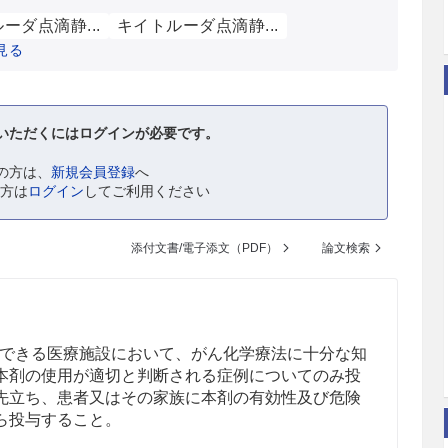
ーダ点滴静...
キイトルーダ点滴静...
見る
いただくにはログインが必要です。
の方は、
新規会員登録
へ
の方は
ログイン
してご利用ください
添付文書/電子添文（PDF）
論文検索
できる医療施設において、がん化学療法に十分な知
本剤の使用が適切と判断される症例についてのみ投
先立ち、患者又はその家族に本剤の有効性及び危険
ら投与すること。