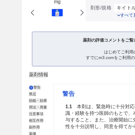
mg
剤形/規格
キイトル
すべて
薬剤の評価コメントをご覧
はじめてご利用
すでにm3.comをご利用
薬剤情報
警告
警告
禁忌
効能・効果
1.1
本剤は、緊急時に十分対応
用法・用量
識・経験を持つ医師のもとで、
注意事項
与すること。また、治療開始に
相互作用
性を十分説明し、同意を得てか
副作用
薬価