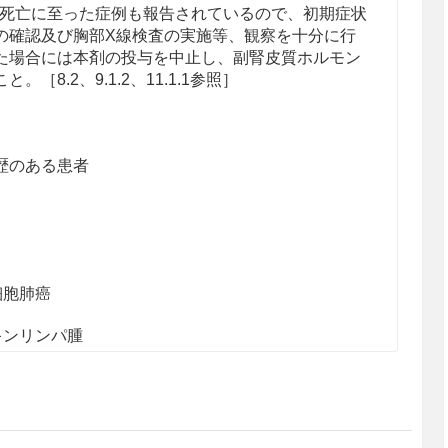
死亡に至った症例も報告されているので、初期症状
の確認及び胸部X線検査の実施等、観察を十分に行
た場合には本剤の投与を中止し、副腎皮質ホルモン
8.2、9.1.2、11.1.1参照］
歴のある患者
細胞肺癌
キンリンパ腫
治切除不能な尿路上皮癌
・再発の高頻度マイクロサテライト不安定性（MSI
準的な治療が困難な場合に限る）