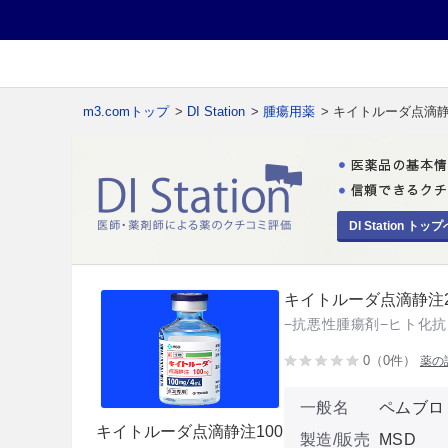
m3.comトップ
>
DI Station
>
腫瘍用薬
> キイトルーダ点滴静
DI Station トップ
キイトルーダ点滴静注2
−抗悪性腫瘍剤−ヒト化抗
0（0件）
薬の
一般名
ペムブロ
キイトルーダ点滴静注100
製造/販売
MSD