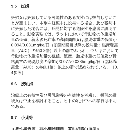
9.5 妊婦
妊婦又は妊娠している可能性のある女性には投与しないこ
とが望ましい。本剤を妊娠中に投与する場合、及び投与中
に妊娠した場合には、胎児に対する危険性を患者に説明す
ること。動物実験では、ラットにおいて母動物の体重増加
量の低値、着床後死亡率の高値傾向又は胎児体重の低値が
0.094/0.031mg/kg/日（初回/2回目以降の投与量；臨床曝露
量（AUC）の約0.3倍）以上の群でみられ、ウサギにおいて
母動物の体重増加量の低値、流産、胎児体重の低値及び骨
格異常の発現頻度の増加が0.077/0.0385mg/kg/日（臨床曝
露量（AUC）の約0.1倍）以上の群で認められている。［9.
4参照］
9.6 授乳婦
治療上の有益性及び母乳栄養の有益性を考慮し、授乳の継
続又は中止を検討すること。ヒトの乳汁中への移行は不明
である。
9.7 小児等
＜悪性黒色腫、非小細胞肺癌、有毛細胞白血病＞