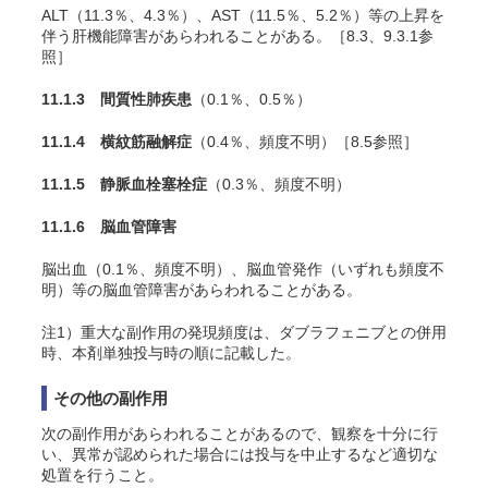
ALT（11.3％、4.3％）、AST（11.5％、5.2％）等の上昇を
伴う肝機能障害があらわれることがある。［8.3、9.3.1参
照］
11.1.3 間質性肺疾患
（0.1％、0.5％）
11.1.4 横紋筋融解症
（0.4％、頻度不明）［8.5参照］
11.1.5 静脈血栓塞栓症
（0.3％、頻度不明）
11.1.6 脳血管障害
脳出血（0.1％、頻度不明）、脳血管発作（いずれも頻度不
明）等の脳血管障害があらわれることがある。
注1）重大な副作用の発現頻度は、ダブラフェニブとの併用
時、本剤単独投与時の順に記載した。
その他の副作用
次の副作用があらわれることがあるので、観察を十分に行
い、異常が認められた場合には投与を中止するなど適切な
処置を行うこと。