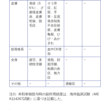
皮膚
発疹（5
そう痒
−
−
6％）、ざ
症、紅
瘡様皮膚
斑、手
炎、皮膚
掌・足底
乾燥、脱
発赤知覚
毛症
不全症候
群、皮膚
亀裂、ひ
び・あか
ぎれ
筋骨格系
−
血中CK増
−
−
加
全身
疲労、末
発熱、顔
−
−
梢性浮腫
面浮腫、
粘膜の炎
症、無力
症
その他
−
−
過敏症
−
注3）本剤単独投与時の副作用頻度は、海外臨床試験（ME
K114267試験）に基づき記載した。