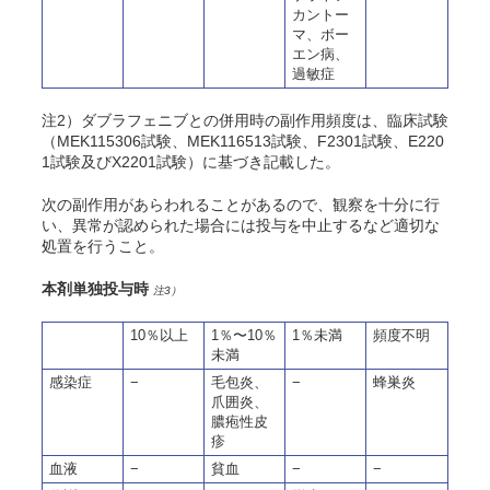
カントー
マ、ボー
エン病、
過敏症
注2）ダブラフェニブとの併用時の副作用頻度は、臨床試験
（MEK115306試験、MEK116513試験、F2301試験、E220
1試験及びX2201試験）に基づき記載した。
次の副作用があらわれることがあるので、観察を十分に行
い、異常が認められた場合には投与を中止するなど適切な
処置を行うこと。
本剤単独投与時
注3）
10％以上
1％〜10％
1％未満
頻度不明
未満
感染症
−
毛包炎、
−
蜂巣炎
爪囲炎、
膿疱性皮
疹
血液
−
貧血
−
−