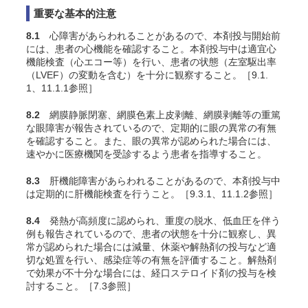
重要な基本的注意
8.1
心障害があらわれることがあるので、本剤投与開始前
には、患者の心機能を確認すること。本剤投与中は適宜心
機能検査（心エコー等）を行い、患者の状態（左室駆出率
（LVEF）の変動を含む）を十分に観察すること。［9.1.
1、11.1.1参照］
8.2
網膜静脈閉塞、網膜色素上皮剥離、網膜剥離等の重篤
な眼障害が報告されているので、定期的に眼の異常の有無
を確認すること。また、眼の異常が認められた場合には、
速やかに医療機関を受診するよう患者を指導すること。
8.3
肝機能障害があらわれることがあるので、本剤投与中
は定期的に肝機能検査を行うこと。［9.3.1、11.1.2参照］
8.4
発熱が高頻度に認められ、重度の脱水、低血圧を伴う
例も報告されているので、患者の状態を十分に観察し、異
常が認められた場合には減量、休薬や解熱剤の投与など適
切な処置を行
い、感染症等の有無を評価する
こと。
解熱剤
で効果が不十分な場合には、経口ステロイド剤の投与を検
討すること。［7.3参照］