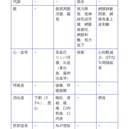
代謝
−
−
脱水
−
眼
−
眼窩周囲
視力障
網膜静脈
浮腫、霧
害、視神
閉塞、網
視
経乳頭浮
膜色素上
腫、網脈
皮剥離
絡膜症、
網膜剥
離、視力
低下
心・血管
−
高血圧、
徐脈
心拍数減
リンパ浮
少、QT/Q
腫、出血
Tc間隔延
（鼻出
長
血、歯肉
出血等）
呼吸器
−
咳嗽、呼
−
−
吸困難
消化器
下痢（3
嘔吐、便
−
膵炎
3％）、悪
秘、腹
心
痛、口内
乾燥、口
内炎
肝胆道系
−
ALP増加
−
−