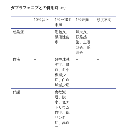
ダブラフェニブとの併用時
注2）
10％以上
1％〜10％
1％未満
頻度不明
未満
感染症
−
毛包炎、
蜂巣炎、
−
膿疱性皮
尿路感
疹
染、上咽
頭炎、爪
囲炎
血液
−
好中球減
−
−
少症、貧
血、血小
板減少
症、白血
球減少症
代謝
−
食欲減
−
−
退、脱
水、低ナ
トリウム
血症、低
リン血
症、高血