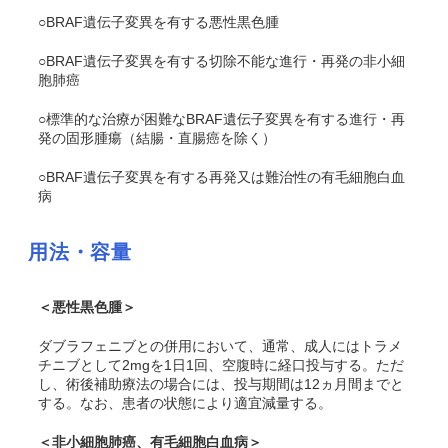
○
BRAF
遺伝子変異を有する悪性黒色腫
○
BRAF
遺伝子変異を有する切除不能な進行・再発の非小細
胞肺癌
○標準的な治療が困難な
BRAF
遺伝子変異を有する進行・再
発の固形腫瘍（結腸・直腸癌を除く）
○
BRAF
遺伝子変異を有する再発又は難治性の有毛細胞白血
病
用法・容量
＜悪性黒色腫＞
ダブラフェニブとの併用において、通常、成人にはトラメ
チニブとして2mgを1日1回、空腹時に経口投与する。ただ
し、術後補助療法の場合には、投与期間は12ヵ月間までと
する。なお、患者の状態により適宜減量する。
＜非小細胞肺癌、有毛細胞白血病＞