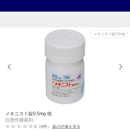
メキニスト錠0.5mg
メキニスト錠0.5mg 他
抗悪性腫瘍剤
0（0件）
薬の評価を見る