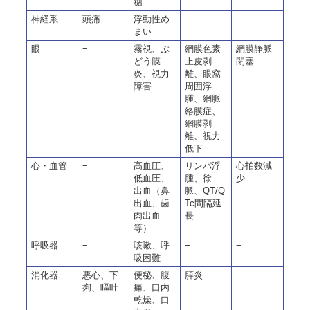
糖
神経系
頭痛
浮動性め
−
−
まい
眼
−
霧視、ぶ
網膜色素
網膜静脈
どう膜
上皮剥
閉塞
炎、視力
離、眼窩
障害
周囲浮
腫、網脈
絡膜症、
網膜剥
離、視力
低下
心・血管
−
高血圧、
リンパ浮
心拍数減
低血圧、
腫、徐
少
出血（鼻
脈、QT/Q
出血、歯
Tc間隔延
肉出血
長
等）
呼吸器
−
咳嗽、呼
−
−
吸困難
消化器
悪心、下
便秘、腹
膵炎
−
痢、嘔吐
痛、口内
乾燥、口