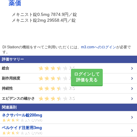
薬価
メキニスト錠0.5mg 7874.9円／錠
メキニスト錠2mg 29558.4円／錠
DI Stationの機能をすべてご利用いただくには、
m3.comへのログイン
が必要で
す。
評価サマリー
総合
ログインして
副作用頻度
評価を見る
持続性
エビデンスの確かさ
関連薬剤
ネクサバール錠200mg
ベルケイド注射用3mg