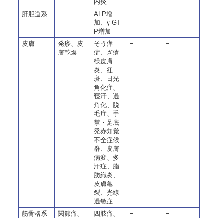
内炎
肝胆道系
−
ALP増
−
−
加、γ-GT
P増加
皮膚
発疹、皮
そう痒
−
−
膚乾燥
症、ざ瘡
様皮膚
炎、紅
斑、日光
角化症、
寝汗、過
角化、脱
毛症、手
掌・足底
発赤知覚
不全症候
群、皮膚
病変、多
汗症、脂
肪織炎、
皮膚亀
裂、光線
過敏症
筋骨格系
関節痛、
四肢痛、
−
−