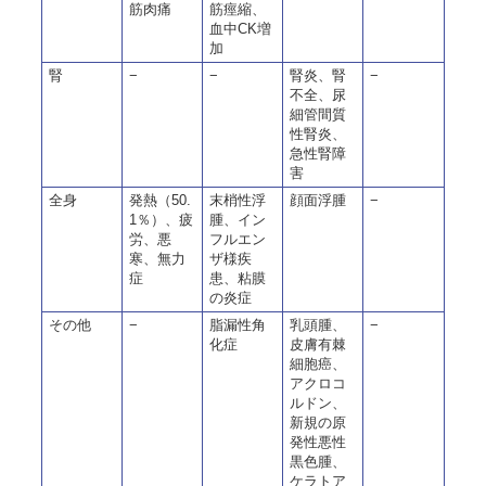
筋肉痛
筋痙縮、
血中CK増
加
腎
−
−
腎炎、腎
−
不全、尿
細管間質
性腎炎、
急性腎障
害
全身
発熱（50.
末梢性浮
顔面浮腫
−
1％）、疲
腫、イン
労、悪
フルエン
寒、無力
ザ様疾
症
患、粘膜
の炎症
その他
−
脂漏性角
乳頭腫、
−
化症
皮膚有棘
細胞癌、
アクロコ
ルドン、
新規の原
発性悪性
黒色腫、
ケラトア