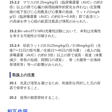
15.2.2
マウスの0.25mg/kg/日（臨床曝露量（AUC）の約3
倍）以上の群で心臓の病理組織学的変化を伴わない左室機
能の低下並びに心拍数及び心重量の低値、ラットの1mg/k
g/日（臨床曝露量（AUC）の約0.5〜0.8倍）群で血清リン
の高値を伴う心筋の鉱質沈着及び壊死がみられた。
15.2.3
In vitro
3T3 NRU光毒性試験において、本剤は光毒性
を有する可能性が示唆された。
15.2.4
幼若ラットの0.0125mg/kg/日／0.08mg/kg/日（生
後7〜21日の投与量／生後22〜45日の投与量）（成人の臨
床曝露量（AUC）の約0.3倍）以上の群で成長・発達（体重
減少、骨長の短縮、腟開口の遅延）、骨（大腿骨一次海綿
骨壊死等）等への影響がみられた。
取扱上の注意
20.1
光及び湿気を避けるため、乾燥剤を同封した元の容
器で保管すること。
20.2
使用の都度密栓すること。
相互作用