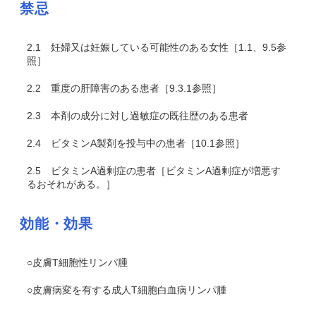
禁忌
2.1
妊婦又は妊娠している可能性のある女性［1.1、9.5参
照］
2.2
重度の肝障害のある患者［9.3.1参照］
2.3
本剤の成分に対し過敏症の既往歴のある患者
2.4
ビタミンA製剤を投与中の患者［10.1参照］
2.5
ビタミンA過剰症の患者［ビタミンA過剰症が増悪す
るおそれがある。］
効能・効果
○皮膚T細胞性リンパ腫
○皮膚病変を有する成人T細胞白血病リンパ腫