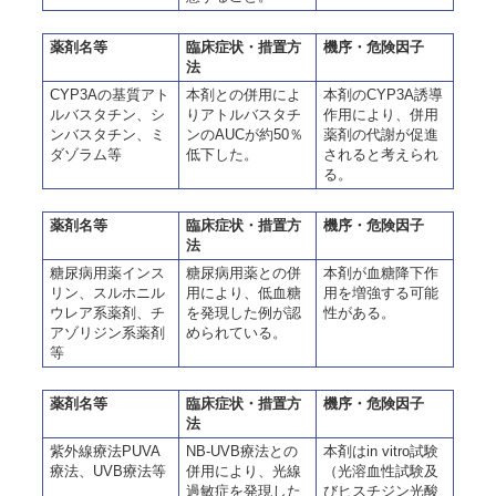
薬剤名等
臨床症状・措置方
機序・危険因子
法
CYP3Aの基質アト
本剤との併用によ
本剤のCYP3A誘導
ルバスタチン、シ
りアトルバスタチ
作用により、併用
ンバスタチン、ミ
ンのAUCが約50％
薬剤の代謝が促進
ダゾラム等
低下した。
されると考えられ
る。
薬剤名等
臨床症状・措置方
機序・危険因子
法
糖尿病用薬インス
糖尿病用薬との併
本剤が血糖降下作
リン、スルホニル
用により、低血糖
用を増強する可能
ウレア系薬剤、チ
を発現した例が認
性がある。
アゾリジン系薬剤
められている。
等
薬剤名等
臨床症状・措置方
機序・危険因子
法
紫外線療法PUVA
NB-UVB療法との
本剤はin vitro試験
療法、UVB療法等
併用により、光線
（光溶血性試験及
過敏症を発現した
びヒスチジン光酸