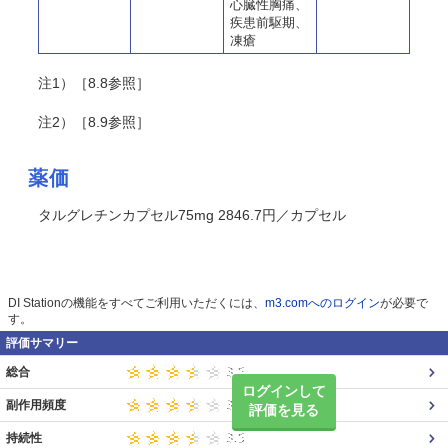
心臓性胸痛、
疾患前駆期、
凍瘡
注1）［8.8参照］
注2）［8.9参照］
薬価
タルグレチンカプセル75mg 2846.7円／カプセル
DI Stationの機能をすべてご利用いただくには、
m3.comへのログイン
が必要で
す。
評価サマリー
総合
ログインして
副作用頻度
評価を見る
持続性