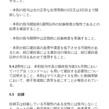
せること。
・本剤の投与は次の正常な生理周期の2日又は3日目まで開
始しないこと。
・本剤の投与開始前1週間以内の妊娠検査が陰性であるとの
結果を確認すること。
・本剤の投与期間中は定期的に妊娠検査を実施すること。
・本剤が経口避妊薬の血漿中濃度を低下させる可能性があ
るため、経口避妊薬による避妊法の場合には、経口避妊薬
以外の方法をあわせて使用すること。
9.4.2
男性には、本剤投与中及び最終投与後3カ月間におい
てバリア法（コンドーム）を用いて避妊する必要性につい
て説明すること。
本剤はマウス及びイヌを用いた動物実験
において、精子形成能に異常を起こすことが報告されてい
る。
9.5 妊婦
妊婦又は妊娠している可能性のある女性には投与しないこ
と。ラットの胚・胎児発生に関する試験で、外表異常（口