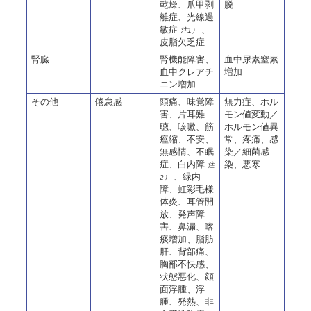
乾燥、爪甲剥
脱
離症、
光線過
敏症
、
注1）
皮脂欠乏症
腎臓
腎機能障害、
血中尿素窒素
血中クレアチ
増加
ニン増加
その他
倦怠感
頭痛、味覚障
無力症、ホル
害、
片耳難
モン値変動／
聴、
咳嗽、筋
ホルモン値異
痙縮、不安、
常、疼痛、感
無感情、
不眠
染／細菌感
症、白内障
染、悪寒
注
、緑内
2）
障、虹彩毛様
体炎、
耳管開
放、発声障
害、
鼻漏、喀
痰増加、脂肪
肝、背部痛、
胸部不快感、
状態悪化、顔
面浮腫、
浮
腫、
発熱、非