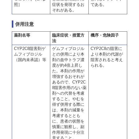
照］
症状を発現するお
である。
それがある。
併用注意
薬剤名等
臨床症状・措置方
機序・危険因子
法
CYP2C8阻害剤ゲ
ゲムフィブロジル
CYP2C8の阻害に
ムフィブロジル
との併用により本
より本剤の代謝が
（国内未承認）等
剤の血中トラフ濃
阻害されると考え
度が約4倍上昇し
られる。
た。本剤の作用が
増強するおそれが
あるので、CYP2C
8阻害作用のない薬
剤への代替を考慮
すること。やむを
得ず併用する際に
は、本剤の減量を
考慮するととも
に、患者の状態を
慎重に観察し、副
作用発現に十分注
意すること。