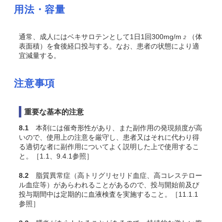
用法・容量
通常、成人にはベキサロテンとして1日1回300mg/m
（体
2
表面積）を食後経口投与する。なお、患者の状態により適
宜減量する。
注意事項
重要な基本的注意
8.1
本剤には催奇形性があり、また副作用の発現頻度が高
いので、使用上の注意を厳守し、患者又はそれに代わり得
る適切な者に副作用についてよく説明した上で使用するこ
と。［1.1、9.4.1参照］
8.2
脂質異常症（高トリグリセリド血症、高コレステロー
ル血症等）があらわれることがあるので、投与開始前及び
投与期間中は定期的に血液検査を実施すること。［11.1.1
参照］