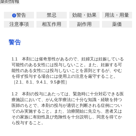
薬剤情報
警告
禁忌
効能・効果
用法・用量
注意事項
相互作用
副作用
薬価
警告
1.1
本剤には催奇形性があるので、妊婦又は妊娠している
可能性のある女性には投与しないこと。また、妊娠する可
能性のある女性には投与しないことを原則とするが、やむ
を得ず投与する場合には使用上の注意を厳守すること。
［2.1、8.1、9.4.1、9.5参照］
1.2
本剤の投与にあたっては、緊急時に十分対応できる医
療施設において、がん化学療法に十分な知識・経験を持つ
医師のもとで、本剤の投与が適切と判断される症例につい
てのみ実施すること。また、治療開始に先立ち、患者又は
その家族に有効性及び危険性を十分説明し、同意を得てか
ら投与すること。