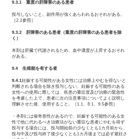
9.3.1 重度の肝障害のある患者
投与しないこと。副作用が強くあらわれるおそれがある。
［2.2参照］
9.3.2 肝障害のある患者（重度の肝障害のある患者を除
く）
本剤は肝臓で代謝されるため、血中濃度が上昇するおそれ
がある。
9.4 生殖能を有する者
9.4.1
妊娠する可能性がある女性には治療上やむを得ないと
判断される場合を除き投与しない。妊娠する可能性のある
女性への使用に際しては、疾患の重症度及び治療の緊急性
を考慮した上で、患者に次の注意事項についてよく説明し
理解させた後、使用すること。［1.1、8.1、9.5参照］
・本剤には催奇形性があるので、妊娠する可能性のある女
性で他に代わるべき治療法がない重症な患者にやむを得ず
投与する場合には、投与開始前の少なくとも1カ月前から、
投与中及び投与終了後少なくとも1カ月後までは必ず避妊さ