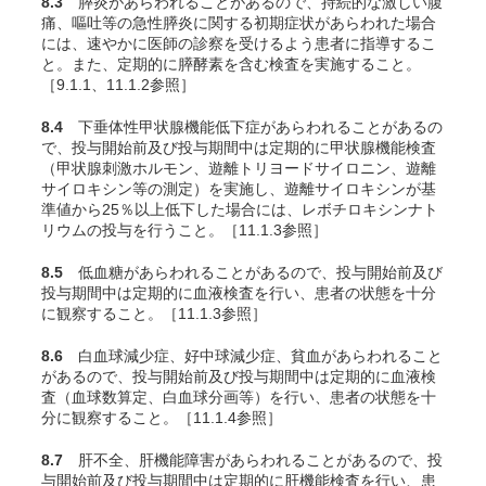
8.3
膵炎があらわれることがあるので、持続的な激しい腹
痛、嘔吐等の急性膵炎に関する初期症状があらわれた場合
には、速やかに医師の診察を受けるよう患者に指導するこ
と。また、定期的に膵酵素を含む検査を実施すること。
［9.1.1、11.1.2参照］
8.4
下垂体性甲状腺機能低下症があらわれることがあるの
で、投与開始前及び投与期間中は定期的に甲状腺機能検査
（甲状腺刺激ホルモン、遊離トリヨードサイロニン、遊離
サイロキシン等の測定）を実施し、遊離サイロキシンが基
準値から25％以上低下した場合には、レボチロキシンナト
リウムの投与を行うこと。［11.1.3参照］
8.5
低血糖があらわれることがあるので、投与開始前及び
投与期間中は定期的に血液検査を行い、患者の状態を十分
に観察すること。［11.1.3参照］
8.6
白血球減少症、好中球減少症、貧血があらわれること
があるので、投与開始前及び投与期間中は定期的に血液検
査（血球数算定、白血球分画等）を行い、患者の状態を十
分に観察すること。［11.1.4参照］
8.7
肝不全、肝機能障害があらわれることがあるので、投
与開始前及び投与期間中は定期的に肝機能検査を行い、患