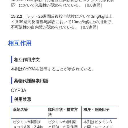
応）において光毒性が認められている。［8.8参照］
15.2.2
ラット26週間反復投与試験において3mg/kg以上、
イヌ39週間反復投与試験において10mg/kg以上の用量で、
不可逆性の白内障が認められている。［8.9参照］
相互作用
相互作用序文
本剤はCYP3Aを誘導することが示されている。
薬物代謝酵素用語
CYP3A
併用禁忌
薬剤名等
臨床症状・措置方
機序・危険因子
法
ビタミンA製剤チ
ビタミンA過剰症
本剤はビタミンA
ョコラA等［2.4参
と類似した副作用
と同じレチノイド