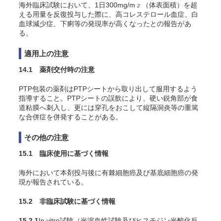
海外臨床試験において、1日300mg/m
（体表面積）を超
2
える用量を反復投与した際に、高コレステロール血症、白
血球減少症、下痢等の発現率が高くなったとの報告があ
る。
適用上の注意
14.1 薬剤交付時の注意
PTP包装の薬剤はPTPシートから取り出して服用するよう
指導すること。PTPシートの誤飲により、硬い鋭角部が食
道粘膜へ刺入し、更には穿孔をおこして縦隔洞炎等の重篤
な合併症を併発することがある。
その他の注意
15.1 臨床使用に基づく情報
海外において本剤投与後に有棘細胞癌及び基底細胞癌の発
現が報告されている。
15.2 非臨床試験に基づく情報
15.2.1
In vitro
試験（光溶血性試験及びヒスチジン光酸化反