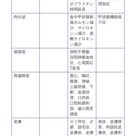
ボプラスチン
増加症
時間延長
内分泌
血中甲状腺刺
甲状腺機能低
激ホルモン減
下症
少、サイロキ
シン減少、遊
離サイロキシ
ン減少
循環器
洞性不整脈、
深部静脈血栓
症、
心電図Q
T延長
胃腸障害
悪心、嘔吐、
腹痛、便秘、
上腹部痛、下
痢、血便排
泄、口内炎、
口腔粘膜剥
脱、歯の異常
感覚
皮膚
そう痒症、ざ
発疹、皮膚障
瘡、
脱毛症、
害、剥脱性皮
皮膚炎、
皮膚
膚炎、皮膚剥