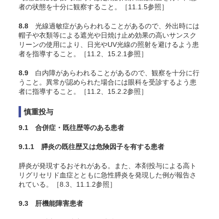
者の状態を十分に観察すること。［11.1.5参照］
8.8
光線過敏症があらわれることがあるので、外出時には
帽子や衣類等による遮光や日焼け止め効果の高いサンスク
リーンの使用により、日光やUV光線の照射を避けるよう患
者を指導すること。［11.2、15.2.1参照］
8.9
白内障があらわれることがあるので、観察を十分に行
うこと。異常が認められた場合には眼科を受診するよう患
者に指導すること。［11.2、15.2.2参照］
慎重投与
9.1 合併症・既往歴等のある患者
9.1.1 膵炎の既往歴又は危険因子を有する患者
膵炎が発現するおそれがある。また、本剤投与による高ト
リグリセリド血症とともに急性膵炎を発現した例が報告さ
れている。［8.3、11.1.2参照］
9.3 肝機能障害患者