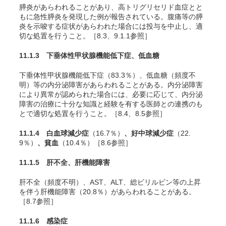
膵炎があらわれることがあり、高トリグリセリド血症とと
もに急性膵炎を発現した例が報告されている。腹痛等の膵
炎を示唆する症状があらわれた場合には投与を中止し、適
切な処置を行うこと。［8.3、9.1.1参照］
11.1.3 下垂体性甲状腺機能低下症、低血糖
下垂体性甲状腺機能低下症
（83.3％）
、低血糖（頻度不
明）等の内分泌障害があらわれることがある。内分泌障害
により異常が認められた場合には、必要に応じて、内分泌
障害の治療に十分な知識と経験を有する医師との連携のも
とで適切な処置を行うこと。［8.4、8.5参照］
11.1.4 白血球減少症
（16.7％）
、好中球減少症
（22.
9％）
、貧血
（10.4％）
［8.6参照］
11.1.5 肝不全、肝機能障害
肝不全（頻度不明）、AST、ALT、総ビリルビン等の上昇
を伴う肝機能障害
（20.8％）
があらわれることがある。
［8.7参照］
11.1.6 感染症