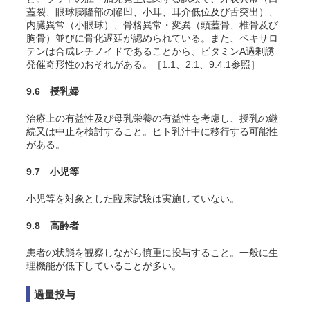
蓋裂、眼球膨隆部の陥凹、小耳、耳介低位及び舌突出）、
内臓異常（小眼球）、骨格異常・変異（頭蓋骨、椎骨及び
胸骨）並びに骨化遅延が認められている。また、ベキサロ
テンは合成レチノイドであることから、ビタミンA過剰誘
発催奇形性のおそれがある。［1.1、2.1、9.4.1参照］
9.6 授乳婦
治療上の有益性及び母乳栄養の有益性を考慮し、授乳の継
続又は中止を検討すること。ヒト乳汁中に移行する可能性
がある。
9.7 小児等
小児等を対象とした臨床試験は実施していない。
9.8 高齢者
患者の状態を観察しながら慎重に投与すること。一般に生
理機能が低下していることが多い。
過量投与