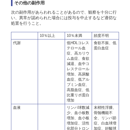
その他の副作用
次の副作用があらわれることがあるので、観察を十分に行
い、異常が認められた場合には投与を中止するなど適切な
処置を行うこと。
10％以上
10％未満
頻度不明
代謝
低HDLコレス
食欲不振、低
テロール血
蛋白血症
症、高カリウ
ム血症、
食欲
減退、
血中コ
レステロール
増加、
高尿酸
血症、
低アル
ブミン血症、
高脂血症、低
比重リポ蛋白
増加
血液
リンパ球数減
末梢性浮腫、
少、血小板数
骨髄機能不
増加、
血小板
全、リンパ節
増加症、活性
症、白血球増
化部分トロン
加症、好酸球