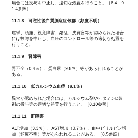
場合には投与を中止し、適切な処置を行うこと。［8.4、9.
1.4参照］
11.1.8 可逆性後白質脳症症候群
（頻度不明）
痙攣、頭痛、視覚障害、錯乱、皮質盲等が認められた場合
には投与を中止し、血圧のコントロール等の適切な処置を
行うこと。
11.1.9 腎障害
腎不全（0.4％）、蛋白尿（9.8％）等があらわれることが
ある。
11.1.10 低カルシウム血症
（6.1％）
異常が認められた場合には、カルシウム剤やビタミンD製
剤の投与等の適切な処置を行うこと。［8.10参照］
11.1.11 肝障害
ALT増加（3.3％）、AST増加（3.7％）、血中ビリルビン増
加（頻度不明）等があらわれることがある。［8.5参照］