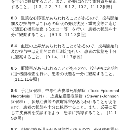
を十分に観察すること。また、必要に応じて電解質を補正
すること。［1.3、2.2、7.1、9.1.2、10.2、11.1.2参照］
8.3
重篤な心障害があらわれることがあるので、投与開始
前及び投与中はこれらの症状の発現状況・重篤度等に応じ
て適宜心機能検査（心エコー等）を行い、患者の状態を十
分に観察すること。［9.1.3、11.1.3参照］
8.4
血圧の上昇があらわれることがあるので、投与開始前
及び投与中は定期的に血圧測定を行い、患者の状態を十分
に観察すること。［9.1.4、11.1.7参照］
8.5
肝障害があらわれることがあるので、投与中は定期的
に肝機能検査を行い、患者の状態を十分に観察すること。
［11.1.11参照］
8.6
手足症候群、中毒性表皮壊死融解症（Toxic Epidermal
Necrolysis：TEN）、皮膚粘膜眼症候群（Stevens-Johnson
症候群）、多形紅斑等の皮膚障害があらわれることがある
ので、患者の状態を十分に観察すること。また、必要に応
じて皮膚科を受診するよう、患者に指導すること。［11.1.
5参照］
8.7
創傷治癒を遅らせる可能性があるので、外科的処置が