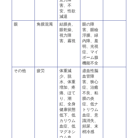
害、不
安、性欲
減退
眼
角膜混濁
結膜炎、
眼の障
眼乾燥、
害、眼瞼
視力障
浮腫、緑
害、霧視
内障、羞
明、光視
症、マイ
ボーム腺
機能不全
その他
疲労
体重減
虚血性脳
少、脱
血管障
水、体重
害、狭心
増加、疼
症、治癒
痛、ほて
不良、粘
り、潮
膜の炎
紅、全身
症、低ナ
健康状態
トリウム
低下、低
血症、意
カリウム
識消失、
血症、低
頻尿、末
マグネシ
梢冷感
ウム血