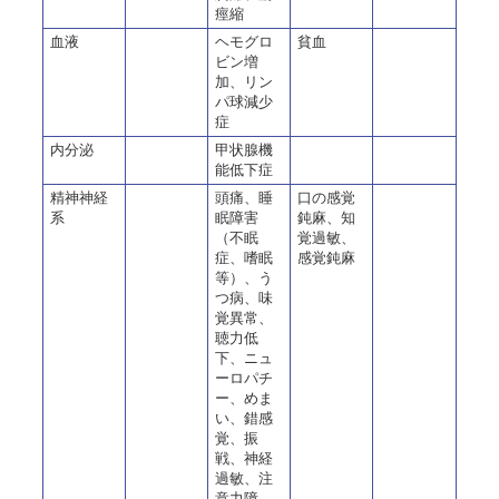
痙縮
血液
ヘモグロ
貧血
ビン増
加、リン
パ球減少
症
内分泌
甲状腺機
能低下症
精神神経
頭痛、睡
口の感覚
系
眠障害
鈍麻、知
（不眠
覚過敏、
症、嗜眠
感覚鈍麻
等）、う
つ病、味
覚異常、
聴力低
下、ニュ
ーロパチ
ー、めま
い、錯感
覚、振
戦、神経
過敏、注
意力障