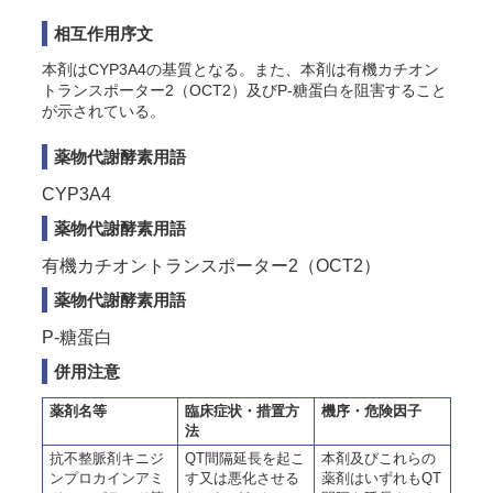
相互作用序文
本剤はCYP3A4の基質となる。また、本剤は有機カチオン
トランスポーター2（OCT2）及びP-糖蛋白を阻害すること
が示されている。
薬物代謝酵素用語
CYP3A4
薬物代謝酵素用語
有機カチオントランスポーター2（OCT2）
薬物代謝酵素用語
P-糖蛋白
併用注意
薬剤名等
臨床症状・措置方
機序・危険因子
法
抗不整脈剤キニジ
QT間隔延長を起こ
本剤及びこれらの
ンプロカインアミ
す又は悪化させる
薬剤はいずれもQT