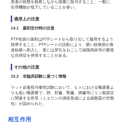
患者の状態を観察しながら慎重に投与すること。一般に、
生理機能が低下していることが多い。
適用上の注意
14.1 薬剤交付時の注意
PTP包装の薬剤はPTPシートから取り出して服用するよう
指導すること。PTPシートの誤飲により、硬い鋭角部が食
道粘膜へ刺入し、更には穿孔をおこして縦隔洞炎等の重篤
な合併症を併発することがある。
その他の注意
15.2 非臨床試験に基づく情報
ラット反復投与毒性試験において、ヒトにおける曝露量よ
りも低い曝露量で、肺、肝臓、腎臓、脾臓等にリン脂質症
に関連する所見（ミエリンの渦状形成による細胞質の空胞
化）が認められた。
相互作用