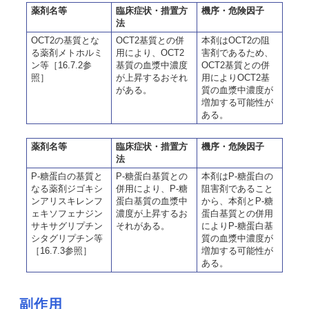
薬剤名等
臨床症状・措置方
機序・危険因子
法
OCT2の基質とな
OCT2基質との併
本剤はOCT2の阻
る薬剤メトホルミ
用により、OCT2
害剤であるため、
ン等［16.7.2参
基質の血漿中濃度
OCT2基質との併
照］
が上昇するおそれ
用によりOCT2基
がある。
質の血漿中濃度が
増加する可能性が
ある。
薬剤名等
臨床症状・措置方
機序・危険因子
法
P-糖蛋白の基質と
P-糖蛋白基質との
本剤はP-糖蛋白の
なる薬剤ジゴキシ
併用により、P-糖
阻害剤であること
ンアリスキレンフ
蛋白基質の血漿中
から、本剤とP-糖
ェキソフェナジン
濃度が上昇するお
蛋白基質との併用
サキサグリプチン
それがある。
によりP-糖蛋白基
シタグリプチン等
質の血漿中濃度が
［16.7.3参照］
増加する可能性が
ある。
副作用