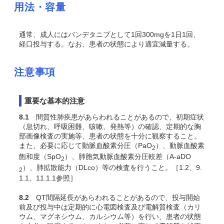
用法・容量
通常、成人にはバンデタニブとして1回300mgを1日1回、
経口投与する。なお、患者の状態により適宜減量する。
注意事項
重要な基本的注意
8.1
間質性肺疾患があらわれることがあるので、初期症状
（息切れ、呼吸困難、咳嗽、発熱等）の確認、定期的な胸
部画像検査の実施等、患者の状態を十分に観察すること。
また、必要に応じて動脈血酸素分圧（PaO
）、動脈血酸素
2
飽和度（SpO
）、肺胞気動脈血酸素分圧較差（A-aDO
2
）、肺拡散能力（DLco）等の検査を行うこと。［1.2、9.
2
1.1、11.1.1参照］
8.2
QT間隔延長があらわれることがあるので、投与開始
前及び投与中は定期的に心電図検査及び電解質検査（カリ
ウム、マグネシウム、カルシウム等）を行い、患者の状態