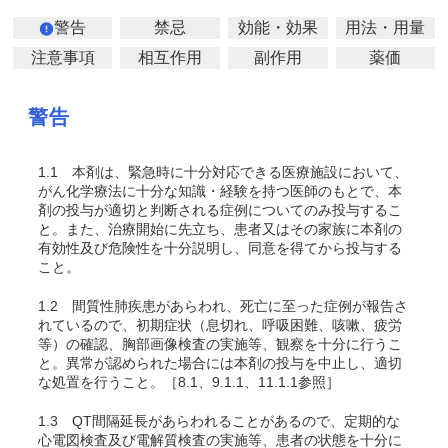
警告
禁忌
効能・効果
用法・用量
注意事項
相互作用
副作用
薬価
警告
1.1
本剤は、緊急時に十分対応できる医療施設において、
がん化学療法に十分な知識・経験を持つ医師のもとで、本
剤の投与が適切と判断される症例についてのみ投与するこ
と。また、治療開始に先立ち、患者又はその家族に本剤の
有効性及び危険性を十分説明し、同意を得てから投与する
こと。
1.2
間質性肺疾患があらわれ、死亡に至った症例が報告さ
れているので、初期症状（息切れ、呼吸困難、咳嗽、疲労
等）の確認、胸部画像検査の実施等、観察を十分に行うこ
と。異常が認められた場合には本剤の投与を中止し、適切
な処置を行うこと。［8.1、9.1.1、11.1.1参照］
1.3
QT間隔延長があらわれることがあるので、定期的な
心電図検査及び電解質検査の実施等、患者の状態を十分に