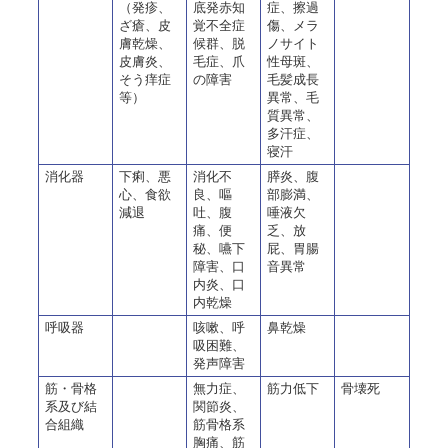
（発疹、
底発赤知
症、擦過
ざ瘡、皮
覚不全症
傷、メラ
膚乾燥、
候群、脱
ノサイト
皮膚炎、
毛症、爪
性母斑、
そう痒症
の障害
毛髪成長
等）
異常、毛
質異常、
多汗症、
寝汗
消化器
下痢、悪
消化不
膵炎、腹
心、食欲
良、嘔
部膨満、
減退
吐、腹
唾液欠
痛、便
乏、放
秘、嚥下
屁、胃腸
障害、口
音異常
内炎、口
内乾燥
呼吸器
咳嗽、呼
鼻乾燥
吸困難、
発声障害
筋・骨格
無力症、
筋力低下
骨壊死
系
及び結
関節炎、
合組織
筋骨格系
胸痛、筋