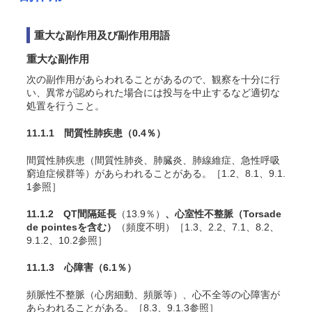
重大な副作用及び副作用用語
重大な副作用
次の副作用があらわれることがあるので、観察を十分に行
い、異常が認められた場合には投与を中止するなど適切な
処置を行うこと。
11.1.1 間質性肺疾患
（0.4％）
間質性肺疾患（間質性肺炎、肺臓炎、肺線維症、急性呼吸
窮迫症候群等）があらわれることがある。［1.2、8.1、9.1.
1参照］
11.1.2 QT間隔延長
（13.9％）
、心室性不整脈（Torsade
de pointesを含む）
（頻度不明）［1.3、2.2、7.1、8.2、
9.1.2、10.2参照］
11.1.3 心障害
（6.1％）
頻脈性不整脈（心房細動、頻脈等）、心不全等の心障害が
あらわれることがある。［8.3、9.1.3参照］