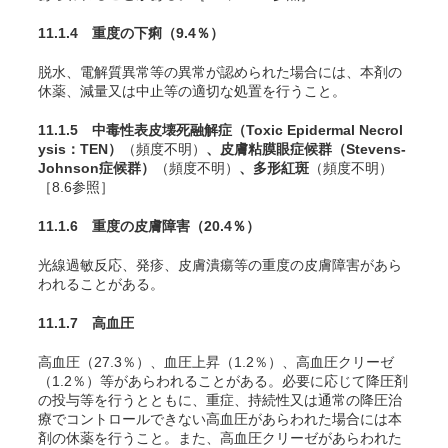
11.1.4 重度の下痢
（9.4％）
脱水、電解質異常等の異常が認められた場合には、本剤の
休薬、減量又は中止等の適切な処置を行うこと。
11.1.5 中毒性表皮壊死融解症（Toxic Epidermal Necrol
ysis：TEN）
（頻度不明）
、皮膚粘膜眼症候群（Stevens-
Johnson症候群）
（頻度不明）
、多形紅斑
（頻度不明）
［8.6参照］
11.1.6 重度の皮膚障害
（20.4％）
光線過敏反応、発疹、皮膚潰瘍等の重度の皮膚障害があら
われることがある。
11.1.7 高血圧
高血圧（27.3％）、血圧上昇（1.2％）、高血圧クリーゼ
（1.2％）等があらわれることがある。必要に応じて降圧剤
の投与等を行うとともに、重症、持続性又は通常の降圧治
療でコントロールできない高血圧があらわれた場合には本
剤の休薬を行うこと。また、高血圧クリーゼがあらわれた