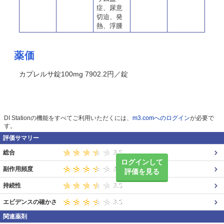
症、尿意
切迫、発
熱、浮腫
薬価
カプレルサ錠100mg 7902.2円／錠
DI Stationの機能をすべてご利用いただくには、
m3.comへのログイン
が必要で
す。
評価サマリー
総合
ログインして
副作用頻度
評価を見る
持続性
エビデンスの確かさ
関連薬剤