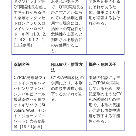
ドジソピラミド等
おそれがあるの
間隔を延長させる
QT間隔延長を起こ
で、QT間隔延長を
おそれがあるた
すおそれがある他
起こすことが知ら
め、併用により作
の薬剤オンダンセ
れている薬剤と併
用が増強するおそ
トロンクラリスロ
用する場合には、
れがある。
マイシンハロペリ
治療上の有益性が
ドール等［1.3、2.
危険性を上回ると
2、8.2、9.1.2、1
判断される場合に
1.1.2参照］
のみ使用するこ
と。
薬剤名等
臨床症状・措置方
機序・危険因子
法
CYP3A誘導剤フェ
CYP3A誘導剤との
本剤の代謝には主
ニトインカルバマ
併用により、本剤
にCYP3A4が関与
ゼピンリファンピ
の血漿中濃度が低
しているため、左
シンバルビツール
下するおそれがあ
記薬剤のようなCY
酸系薬物セイヨウ
る。
P3A誘導剤との併
オトギリソウ（St.
用で、本剤の代謝
John's Wort、セン
が亢進し血漿中濃
ト・ジョーンズ・
度が低下する可能
ワート）含有食品
性がある。
等［16.7.1参照］