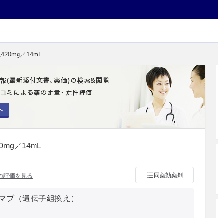
20mg／14mL
へ
mg／14mL
同薬効薬剤
の評価を見る
マブ（遺伝子組換え）