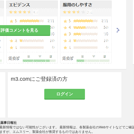
R2陽性の治癒切除不能な進行・再発の結腸・直腸癌
換え）との併用において、通常、成人に対して1日1
）として初回投与時には840mgを、2回目以降は4
隔で点滴静注する。なお、初回投与の忍容性が良好であ
て評価コメントを見る
0分間まで短縮できる。
不全を含む）があらわれることがあるので、本剤投
認すること。また、本剤投与中は心症状の発現状
m3.comにご登録済の方
能検査（心エコー等）を行い、患者の状態（左室駆
を十分に観察し、休薬、投与再開、あるいは中止を判
ログイン
照］
症があらわれることがあるので、定期的に血液検査
［11.1.1参照］
社薬事日報社
ることがあるので、血清中電解質濃度及び腎機能検
最新情報ではない可能性がございます。 最新情報は、各製薬会社のWebサイトなどでご確
ますが、エムスリー、製薬会社が推奨するものではありません。
観察すること。［11.1.5参照］