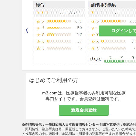
がん化学療法後に増悪したHE
にはトラスツズマブ（遺伝子組
回、ペルツズマブ（遺伝子組換え
20mgを60分かけて3週間間
ログインし
れば、2回目以降の投与時間は3
注意事項
重要な基本的注意
8.1
左室機能不全（うっ血性心
与開始前には患者の心機能を確
はじめてご利用の方
況・重篤度等に応じて適宜心機
出率（LVEF）の変動を含む）
m3.comは、医療従事者のみ利用可能な医療
断すること。［9.1.1、9.1.2参
専門サイトです。会員登録は無料です。
8.2
好中球減少症、白血球減少
新規会員登録
を行うなど観察を十分に行うこと。
薬剤情報提供：一般財団法人日本医薬情報センター 剤形写真提供：株式会
8.3
腫瘍崩壊症候群があらわれ
・薬剤情報・剤形写真は月一回更新しておりますが、ご覧いただいた時点で
・投稿内容の中に適応外、承認用法・用量外の記載等が含まれる場合があり
査を行うなど、患者の状態を十分に