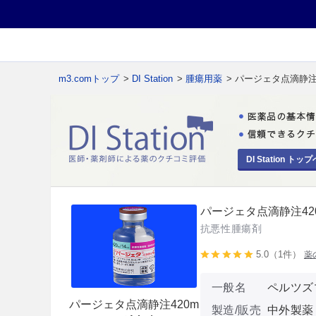
m3.comトップ
>
DI Station
>
腫瘍用薬
> パージェタ点滴静注4
DI Station トップ
パージェタ点滴静注420
抗悪性腫瘍剤
5.0（1件）
薬
一般名
ペルツズ
パージェタ点滴静注420m
製造/販売
中外製薬