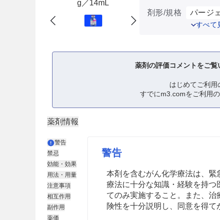
g／14mL
剤形/規格
パージェ
すべて
薬剤の評価コメントをご覧
はじめてご利用
すでにm3.comをご利用
薬剤情報
警告
警告
禁忌
効能・効果
本剤を含むがん化学療法は、緊
用法・用量
療法に十分な知識・経験を持つ
注意事項
てのみ実施すること。また、治
相互作用
険性を十分説明し、同意を得て
副作用
薬価