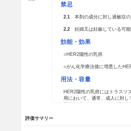
禁忌
2.1
本剤の成分に対し過敏症の
2.2
妊婦又は妊娠している可能性
効能・効果
○HER2陽性の乳癌
○がん化学療法後に増悪したHE
用法・容量
HER2陽性の乳癌にはトラス
用において、通常、成人に対し
回投与時には840mgを、2回目
る。ただし、術前・術後薬物療
お、初回投与の忍容性が良好で
評価サマリー
きる。