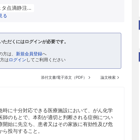
タ点滴静注...
見る
いただくにはログインが必要です。
の方は、
新規会員登録
へ
の方は
ログイン
してご利用ください
添付文書/電子添文（PDF）
論文検索
急時に十分対応できる医療施設において、がん化学
医師のもとで、本剤が適切と判断される症例につい
療開始に先立ち、患者又はその家族に有効性及び危
から投与すること。