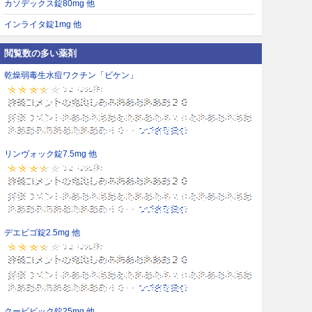
カソデックス錠80mg 他
インライタ錠1mg 他
閲覧数の多い薬剤
乾燥弱毒生水痘ワクチン「ビケン」
リンヴォック錠7.5mg 他
デエビゴ錠2.5mg 他
クービビック錠25mg 他