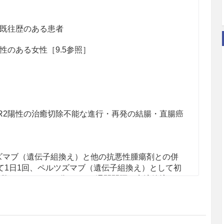
既往歴のある患者
のある女性［9.5参照］
R2陽性の治癒切除不能な進行・再発の結腸・直腸癌
ツズマブ（遺伝子組換え）と他の抗悪性腫瘍剤との併
て1日1回、ペルツズマブ（遺伝子組換え）として初
以降は420mgを60分かけて3週間間隔で点滴静注す
法の場合には、投与期間は12カ月間までとする。な
あれば、2回目以降の投与時間は30分間まで短縮で