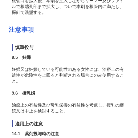
根管口を拡大後、本剤を注入しながらリーマー及びファイ
ルで根端孔部まで拡大し、ついで本剤を根管内に満たし、
探針で洗盪する。
注意事項
慎重投与
9.5 妊婦
妊婦又は妊娠している可能性のある女性には、治療上の有
益性が危険性を上回ると判断される場合にのみ使用するこ
と。
9.6 授乳婦
治療上の有益性及び母乳栄養の有益性を考慮し、授乳の継
続又は中止を検討すること。
適用上の注意
14.1 薬剤投与時の注意