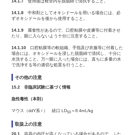
14.1.7
使用後は根管内を脱脂綿で清拭すること。
14.1.8
中和剤としてオキシドールを用いる場合には、必
ずオキシドールを後から使用すること。
14.1.9
腐食性があるので、口腔粘膜や皮膚等に付着させ
たり、眼に入らないよう十分に注意すること。
14.1.10
口腔粘膜等の軟組織、手指及び衣服等に付着した
場合には、オキシドールを浸した脱脂綿で清拭し、十分に
水洗すること。万一眼に入った場合には、直ちに多量の水
で洗浄する等の適切な処置を行うこと。
その他の注意
15.2 非臨床試験に基づく情報
急性毒性（本剤）
マウス（ddY系♀） 経口 LD
＝8.4mL/kg
50
取扱上の注意
20.1
容器の内圧が高くなっている場合があるので、ふた