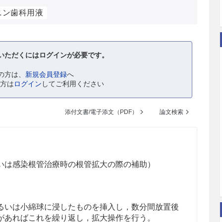
ニン歯科用液
いただくにはログインが必要です。
の方は、
新規会員登録
へ
の方は
ログイン
してご利用ください
添付文書/電子添文（PDF）
論文検索
いは感染根管治療時の根管拡大の際の補助）
るいは小綿球に浸したものを挿入し，数分間放置後
があればこれを繰り返し，拡大操作を行う。