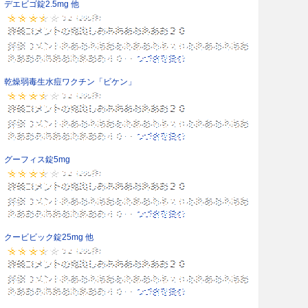
デエビゴ錠2.5mg 他
乾燥弱毒生水痘ワクチン「ビケン」
グーフィス錠5mg
クービビック錠25mg 他