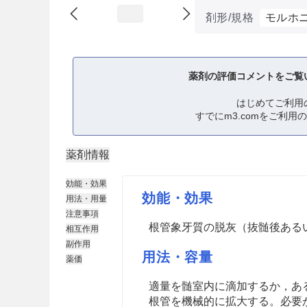
剤形/規格
モルホ
薬剤の評価コメントをご覧
はじめてご利用
すでにm3.comをご利用
薬剤情報
効能・効果
効能・効果
用法・用量
注意事項
根管象牙質の脱灰（抜髄後ある
相互作用
副作用
用法・容量
薬価
適量を髄室内に滴加するか，あ
根管を機械的に拡大する。必要