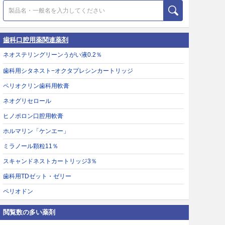
歯科口腔用薬関連薬剤
ネオステリングリーンうがい液0.2％
歯科用シタネスト−オクタプレシンカートリッジ
ペリオクリン歯科用軟膏
ネオグリセロール
ヒノポロン口腔用軟膏
ホルマリン「ケンエー」
ミラノール顆粒11％
スキャンドネストカートリッジ3％
歯科用TDゼット・ゼリー
ペリオドン
閲覧数の多い薬剤