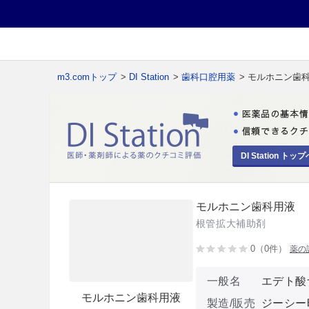
m3.comトップ
>
DI Station
>
歯科口腔用薬
> モルホニン歯
DI Station トップ
モルホニン歯科用液
根管拡大補助剤
0（0件）
薬の
一般名
エデト酸
モルホニン歯科用液
製造/販売
ジーシー