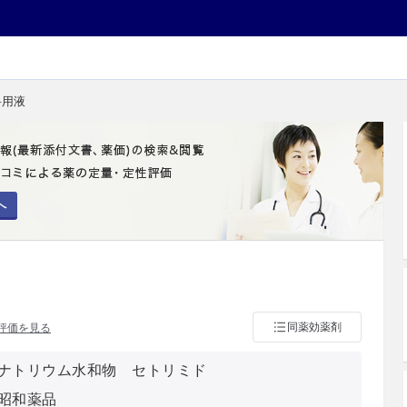
科用液
へ
同薬効薬剤
評価を見る
ナトリウム水和物 セトリミド
昭和薬品