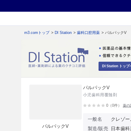
m3.comトップ
>
DI Station
>
歯科口腔用薬
> パルパックV
DI Station トップ
パルパックV
小児歯科用覆髄剤
0（0件）
薬の
一般名
クレゾー
パルパックV
製造/販売
日本歯科