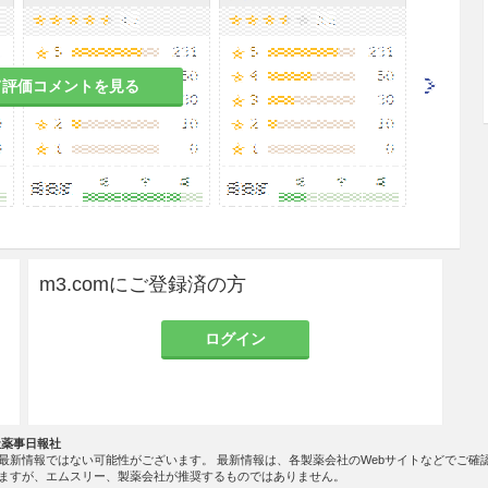
ある。
て評価コメントを見る
たA液は「劇薬」であるので、取扱い、保管に充分
けて保管すること。
の水で15分以上洗い流し、なお異常が認められる場
が残ったり、シミになったりすることがあるので、
m3.comにご登録済の方
ログイン
社薬事日報社
最新情報ではない可能性がございます。 最新情報は、各製薬会社のWebサイトなどでご確
ますが、エムスリー、製薬会社が推奨するものではありません。
発現頻度が明確となる調査を実施していない。