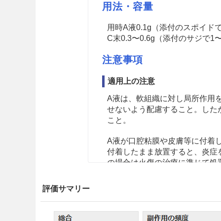
用法・容量
用時A液0.1g（添付のスポイド
C末0.3〜0.6g（添付のサジ
注意事項
適用上の注意
A液は、軟組織に対し局所作用
せないよう配慮すること。した
こと。
A液が口腔粘膜や皮膚等に付着
付着したまま放置すると、炎症
の場合は火傷の治療に準じて処
C末を誤って吸入しないよう注
評価サマリー
本剤は、歯科用にのみ使用する