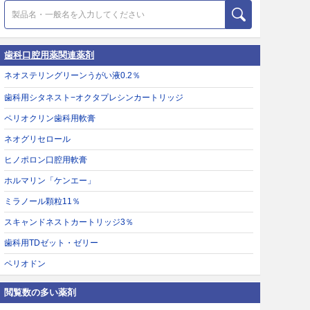
歯科口腔用薬関連薬剤
ネオステリングリーンうがい液0.2％
歯科用シタネスト−オクタプレシンカートリッジ
ペリオクリン歯科用軟膏
ネオグリセロール
ヒノポロン口腔用軟膏
ホルマリン「ケンエー」
ミラノール顆粒11％
スキャンドネストカートリッジ3％
歯科用TDゼット・ゼリー
ペリオドン
閲覧数の多い薬剤