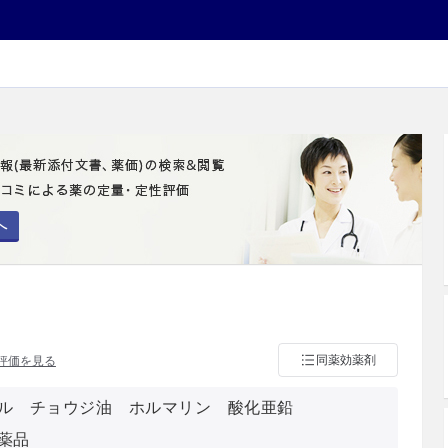
へ
同薬効薬剤
評価を見る
ル チョウジ油 ホルマリン 酸化亜鉛
薬品