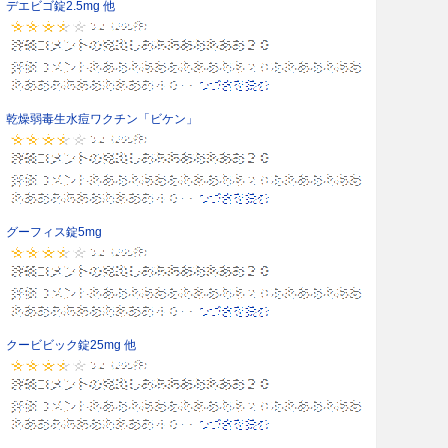
デエビゴ錠2.5mg 他
乾燥弱毒生水痘ワクチン「ビケン」
グーフィス錠5mg
クービビック錠25mg 他