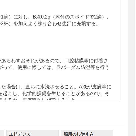
で1滴）に対し、B液0.2g（添付のスポイドで2滴）、
で1〜2杯）を加えよく練り合わせ患部に充填する。
をあらわすおそれがあるので、口腔粘膜等に付着さ
がって、使用に際しては、ラバーダム防湿等を行う
した場合は、直ちに水洗させること。A液が皮膚等に
を起こし、化学的損傷を生じることがあるので、そ
置するか、皮膚科医に相談すること。
意すること。
こと。