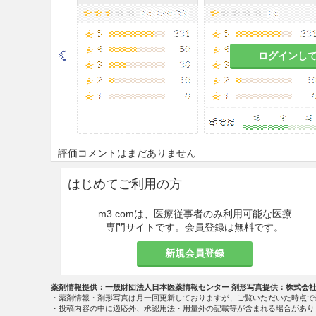
取扱上の注意
本剤の硬化時間は約2〜3時間で
ログインし
本剤は医療用医薬品であり、ま
注意すること。
使用後は密栓し、直射日光を避
眼に入った場合は、直ちに多量
合は眼科医に相談すること。
評価コメントはまだありません
衣服等についた場合は、におい
はじめてご利用の方
直ちに洗剤等で洗うこと。
m3.comは、医療従事者のみ利用可能な医療
相互作用
専門サイトです。会員登録は無料です。
新規会員登録
副作用
副作用発現状況の概要
薬剤情報提供：一般財団法人日本医薬情報センター 剤形写真提供：株式会
・薬剤情報・剤形写真は月一回更新しておりますが、ご覧いただいた時点で
・投稿内容の中に適応外、承認用法・用量外の記載等が含まれる場合があり
本剤は使用成績調査等の副作用