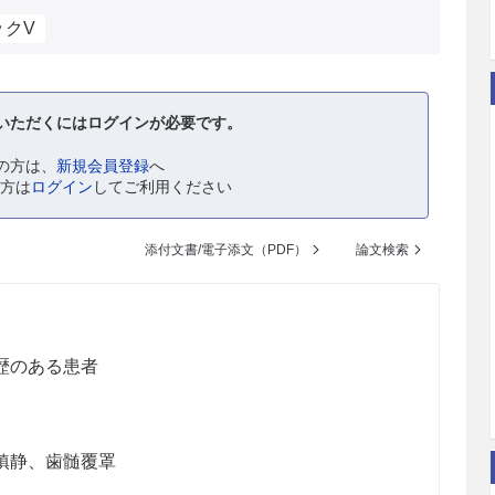
ックV
いただくにはログインが必要です。
の方は、
新規会員登録
へ
の方は
ログイン
してご利用ください
添付文書/電子添文（PDF）
論文検索
歴のある患者
鎮静、歯髄覆罩