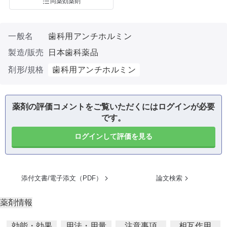
同薬効薬剤
一般名
歯科用アンチホルミン
製造/販売
日本歯科薬品
剤形/規格
歯科用アンチホルミン
薬剤の評価コメントをご覧いただくにはログインが必要
です。
ログインして評価を見る
添付文書/電子添文（PDF）
論文検索
薬剤情報
効能・効果
用法・用量
注意事項
相互作用