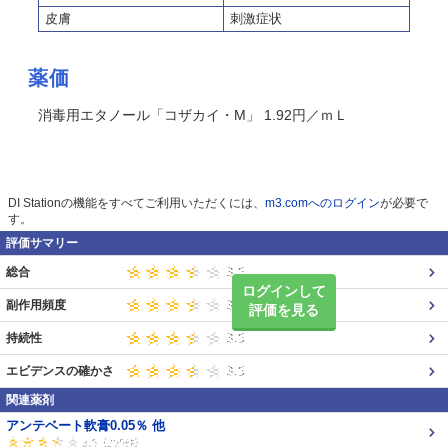
皮膚
刺激症状
薬価
消毒用エタノール「コザカイ・M」 1.92円／ｍＬ
DI Stationの機能をすべてご利用いただくには、
m3.comへのログイン
が必要で
す。
評価サマリー
総合
ログインして
副作用頻度
評価を見る
持続性
エビデンスの確かさ
関連薬剤
アンテベート軟膏0.05％ 他