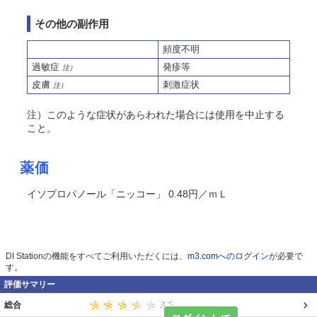
その他の副作用
頻度不明
過敏症
発疹等
注）
皮膚
刺激症状
注）
注）このような症状があらわれた場合には使用を中止する
こと。
薬価
イソプロパノール「ニッコー」 0.48円／ｍＬ
DI Stationの機能をすべてご利用いただくには、
m3.comへのログイン
が必要で
す。
評価サマリー
総合