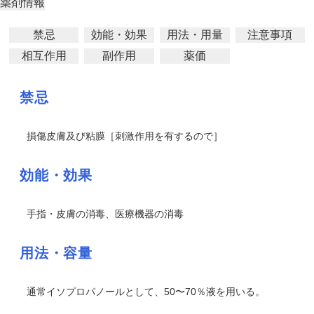
薬剤情報
禁忌
効能・効果
用法・用量
注意事項
相互作用
副作用
薬価
禁忌
損傷皮膚及び粘膜［刺激作用を有するので］
効能・効果
手指・皮膚の消毒、医療機器の消毒
用法・容量
通常イソプロパノールとして、50〜70％液を用いる。