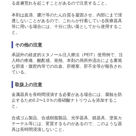
る皮膚荒れを起こすことがあるので注意すること。
本剤は血清、膿汁等のたん白質を凝固させ、内部にまで浸
透しないことがあるので、これらが付着している医療器具
等に用いる場合には、十分に洗い落としてから使用するこ
と。
その他の注意
承認外の経皮的エタノール注入療法（PEIT）使用例で、注
入時の疼痛、酩酊感、発熱、本剤の局所外流出による重篤
な胆道・腹腔内等での出血、肝梗塞、肝不全等が報告され
ている。
取扱上の注意
金属器具を長時間浸漬する必要がある場合には、腐蝕を防
止するため0.2〜1.0％の亜硝酸ナトリウムを添加するこ
と。
合成ゴム製品、合成樹脂製品、光学器具、鏡器具、塗装カ
テーテル等には、変質するものがあるので、このような器
具は長時間浸漬しないこと。