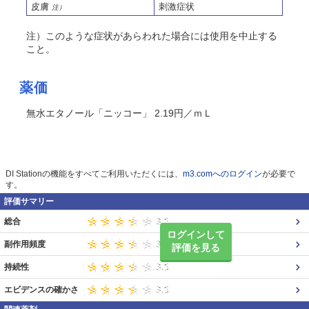
皮膚
刺激症状
注）
注）このような症状があらわれた場合には使用を中止する
こと。
薬価
無水エタノール「ニッコー」 2.19円／ｍＬ
DI Stationの機能をすべてご利用いただくには、
m3.comへのログイン
が必要で
す。
評価サマリー
総合
ログインして
副作用頻度
評価を見る
持続性
エビデンスの確かさ