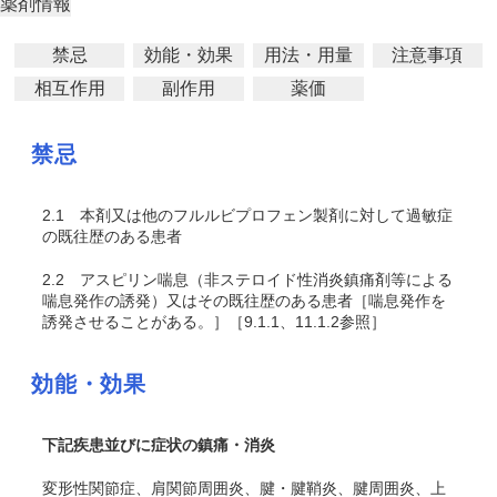
薬剤情報
禁忌
効能・効果
用法・用量
注意事項
相互作用
副作用
薬価
禁忌
2.1
本剤又は他のフルルビプロフェン製剤に対して過敏症
の既往歴のある患者
2.2
アスピリン喘息（非ステロイド性消炎鎮痛剤等による
喘息発作の誘発）又はその既往歴のある患者［喘息発作を
誘発させることがある。］［9.1.1、11.1.2参照］
効能・効果
下記疾患並びに症状の鎮痛・消炎
変形性関節症、肩関節周囲炎、腱・腱鞘炎、腱周囲炎、上