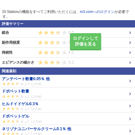
DI Stationの機能をすべてご利用いただくには、
m3.comへのログイン
が必要で
す。
評価サマリー
総合
ログインして
副作用頻度
評価を見る
持続性
エビデンスの確かさ
関連薬剤
アンテベート軟膏0.05％ 他
ドボベット軟膏
ヒルドイドゲル0.3％
ドボベットゲル
ネリゾナユニバーサルクリーム0.1％ 他