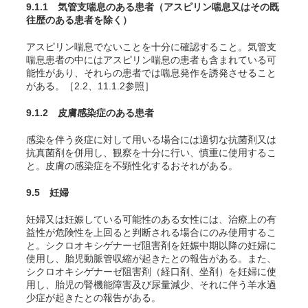
9.1.1 気管支喘息のある患者（アスピリン喘息又はその既
往歴のある患者を除く）
アスピリン喘息でないことを十分に確認すること。気管支
喘息患者の中にはアスピリン喘息の患者も含まれている可
能性があり、それらの患者では喘息発作を誘発させること
がある。［2.2、11.1.2参照］
9.1.2 皮膚感染症のある患者
感染を伴う炎症に対して用いる場合には適切な抗菌剤又は
抗真菌剤を併用し、観察を十分に行い、慎重に使用するこ
と。皮膚の感染症を不顕性化するおそれがある。
9.5 妊婦
妊婦又は妊娠している可能性のある女性には、治療上の有
益性が危険性を上回ると判断される場合にのみ使用するこ
と。
シクロオキシゲナーゼ阻害剤を妊娠中期以降の妊婦
に
使用し、胎児動脈管収縮が起きたとの報告がある。また、
シクロオキシゲナーゼ阻害剤（経口剤、坐剤）を妊婦に使
用し、胎児の腎機能障害及び尿量減少、それに伴う羊水過
少症が起きたとの報告がある。