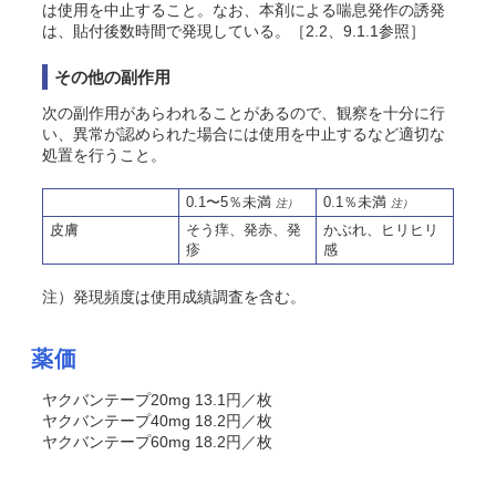
は使用を中止すること。なお、本剤による喘息発作の誘発
は、貼付後数時間で発現している。［2.2、9.1.1参照］
その他の副作用
次の副作用があらわれることがあるので、観察を十分に行
い、異常が認められた場合には使用を中止するなど適切な
処置を行うこと。
0.1〜5％未満
0.1％未満
注）
注）
皮膚
そう痒、発赤、発
かぶれ、ヒリヒリ
疹
感
注）発現頻度は使用成績調査を含む。
薬価
ヤクバンテープ20mg 13.1円／枚
ヤクバンテープ40mg 18.2円／枚
ヤクバンテープ60mg 18.2円／枚