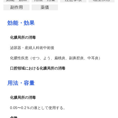
副作用
薬価
効能・効果
化膿局所の消毒
泌尿器・産婦人科術中術後
化膿性疾患（
せつ
、よう、扁桃炎、副鼻腔炎、中耳炎）
口腔領域における化膿局所の消毒
用法・容量
化膿局所の消毒
0.05〜0.2％の液として使用する。