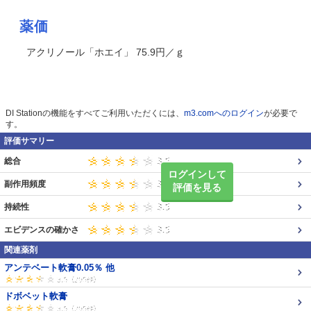
薬価
アクリノール「ホエイ」 75.9円／ｇ
DI Stationの機能をすべてご利用いただくには、
m3.comへのログイン
が必要で
す。
評価サマリー
総合
ログインして
副作用頻度
評価を見る
持続性
エビデンスの確かさ
関連薬剤
アンテベート軟膏0.05％ 他
ドボベット軟膏