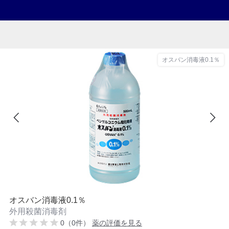
オスバン消毒液0.1％
オスバン消毒液0.1％
外用殺菌消毒剤
0（0件）
薬の評価を見る