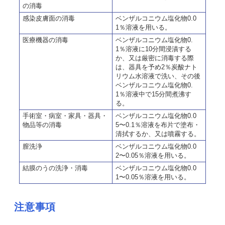
の消毒
感染皮膚面の消毒
ベンザルコニウム塩化物0.0
1％溶液を用いる。
医療機器の消毒
ベンザルコニウム塩化物0.
1％溶液に10分間浸漬する
か、又は厳密に消毒する際
は、器具を予め2％炭酸ナト
リウム水溶液で洗い、その後
ベンザルコニウム塩化物0.
1％溶液中で15分間煮沸す
る。
手術室・病室・家具・器具・
ベンザルコニウム塩化物0.0
物品等の消毒
5〜0.1％溶液を布片で塗布・
清拭するか、又は噴霧する。
膣洗浄
ベンザルコニウム塩化物0.0
2〜0.05％溶液を用いる。
結膜
のう
の洗浄・消毒
ベンザルコニウム塩化物0.0
1〜0.05％溶液を用いる。
注意事項