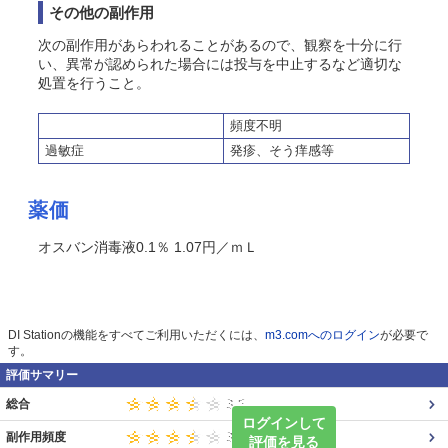
その他の副作用
次の副作用があらわれることがあるので、観察を十分に行
い、異常が認められた場合には投与を中止するなど適切な
処置を行うこと。
頻度不明
過敏症
発疹、そう痒感等
薬価
オスバン消毒液0.1％ 1.07円／ｍＬ
DI Stationの機能をすべてご利用いただくには、
m3.comへのログイン
が必要で
す。
評価サマリー
総合
ログインして
副作用頻度
評価を見る