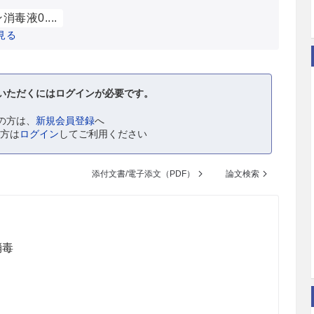
毒液0....
見る
いただくにはログインが必要です。
の方は、
新規会員登録
へ
の方は
ログイン
してご利用ください
添付文書/電子添文（PDF）
論文検索
消毒