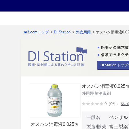
m3.comトップ
>
DI Station
>
外皮用薬
> オスバン消毒液0.0
DI Station トップ
オスバン消毒液0.025
外用殺菌消毒剤
0（0件）
薬の
一般名
ベンザル
オスバン消毒液0.025％
製造/販売
富士製薬