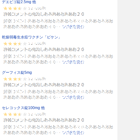
デエビゴ錠2.5mg 他
乾燥弱毒生水痘ワクチン「ビケン」
グーフィス錠5mg
セレコックス錠100mg 他