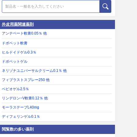
外皮用薬関連薬剤
アンテベート軟膏0.05％ 他
ドボベット軟膏
ヒルドイドゲル0.3％
ドボベットゲル
ネリゾナユニバーサルクリーム0.1％ 他
フィブラストスプレー250 他
ベピオゲル2.5％
リンデロン−V軟膏0.12％ 他
モーラステープL40mg
ディフェリンゲル0.1％
閲覧数の多い薬剤