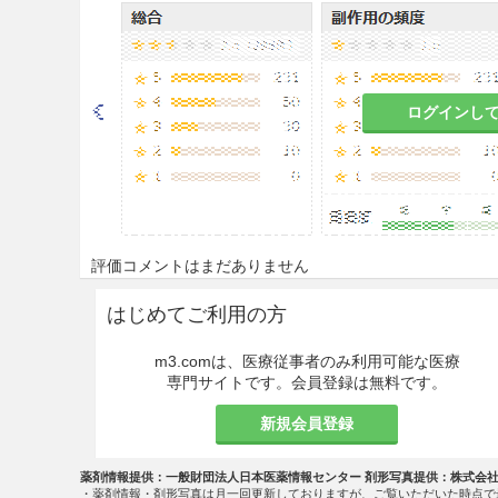
適用上の注意
14.1 薬剤調製時の注意
14.1.1
本剤は、濃度に注意し
ログインし
14.1.2
炎症又は易刺激性の部
部位に使用するよりも低濃度
14.1.3
本剤を希釈して使用す
14.1.4
繊維、布（綿、ガーゼ
評価コメントはまだありません
ルコニウム塩化物を吸着する
効濃度以下とならないように
はじめてご利用の方
14.2 薬剤使用時の注意
m3.comは、医療従事者のみ利用可能な医療
専門サイトです。会員登録は無料です。
14.2.1
経口投与しないこと。
新規会員登録
14.2.2
浣腸には使用しないこ
薬剤情報提供：一般財団法人日本医薬情報センター 剤形写真提供：株式会
14.2.3
皮膚・粘膜の刺激症状
・薬剤情報・剤形写真は月一回更新しておりますが、ご覧いただいた時点で