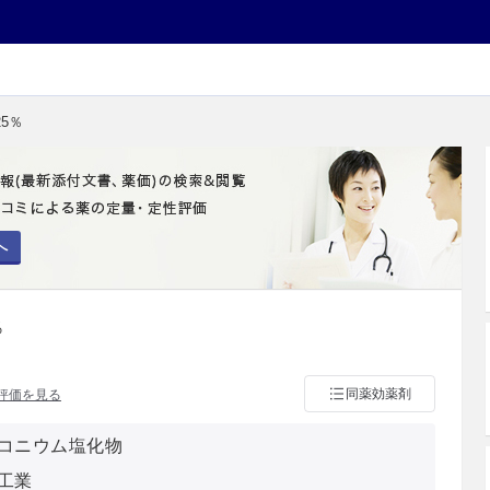
25％
へ
％
同薬効薬剤
評価を見る
コニウム塩化物
工業