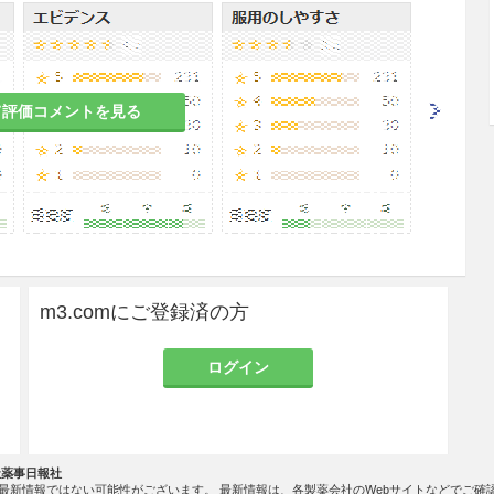
て使用すること。
て評価コメントを見る
位（粘膜、陰股部等）に使用する場合には、通常の
とすることが望ましい。
る場合は、調製後滅菌処理すること。
、ウール、レーヨン等）は本剤の成分であるベンザ
ので、これらを溶液に浸漬して用いる場合には、有
注意すること。
m3.comにご登録済の方
ログイン
と。
社薬事日報社
があらわれることがあるので、注意すること。
最新情報ではない可能性がございます。 最新情報は、各製薬会社のWebサイトなどでご確