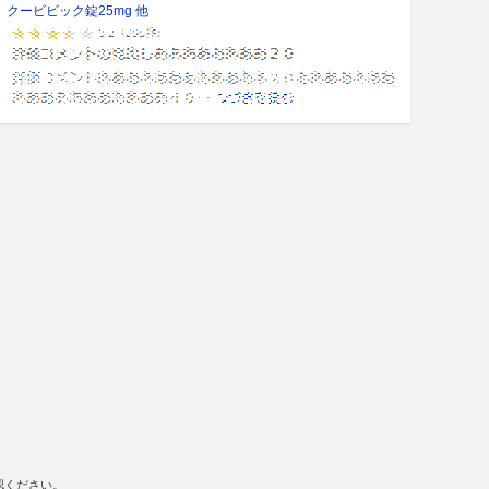
クービビック錠25mg 他
認ください。