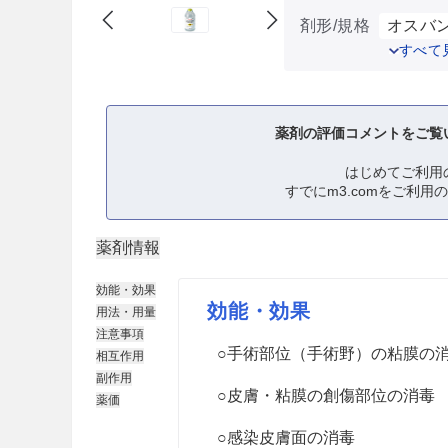
剤形/規格
オスバン消
すべて
薬剤の評価コメントをご覧
はじめてご利用
すでにm3.comをご利用
薬剤情報
効能・効果
効能・効果
用法・用量
注意事項
○手術部位（手術野）の粘膜の
相互作用
副作用
○皮膚・粘膜の創傷部位の消毒
薬価
○感染皮膚面の消毒