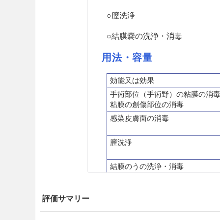
○膣洗浄
○結膜嚢の洗浄・消毒
用法・容量
効能又は効果
手術部位（手術野）の粘膜の消
粘膜の創傷部位の消毒
感染皮膚面の消毒
膣洗浄
結膜
のう
の洗浄・消毒
注意事項
評価サマリー