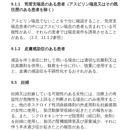
9.1.1 気管支喘息のある患者（アスピリン喘息又はその既
往歴のある患者を除く）
アスピリン喘息でないことを十分に確認すること。気管支
喘息患者の中にはアスピリン喘息の患者も含まれている可
能性があり、それらの患者では喘息発作を誘発させること
がある。［2.2、11.1.2参照］
9.1.2 皮膚感染症のある患者
感染を伴う炎症に対して用いる場合には適切な抗菌剤又は
抗真菌剤を併用し、観察を十分に行い、慎重に使用するこ
と。皮膚の感染症を不顕性化するおそれがある。
9.5 妊婦
妊婦又は妊娠している可能性のある女性には、治療上の有
益性が危険性を上回ると判断される場合にのみ使用するこ
と。他の非ステロイド性消炎鎮痛剤の外皮用剤を妊娠後期
の女性に使用し、胎児動脈管収縮が起きたとの報告があ
る。また、シクロオキシゲナーゼ阻害剤（経口剤、坐剤）
を妊婦に使用し、胎児の腎機能障害及び尿量減少、それに
伴う羊水過少症が起きたとの報告がある。