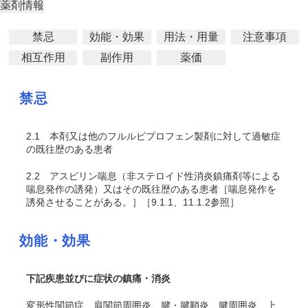
薬剤情報
禁忌
効能・効果
用法・用量
注意事項
相互作用
副作用
薬価
禁忌
2.1
本剤又は他のフルルビプロフェン製剤に対して過敏症
の既往歴のある患者
2.2
アスピリン喘息（非ステロイド性消炎鎮痛剤等による
喘息発作の誘発）又はその既往歴のある患者［喘息発作を
誘発させることがある。］［9.1.1、11.1.2参照］
効能・効果
下記疾患並びに症状の鎮痛・消炎
変形性関節症、肩関節周囲炎、腱・腱鞘炎、腱周囲炎、上