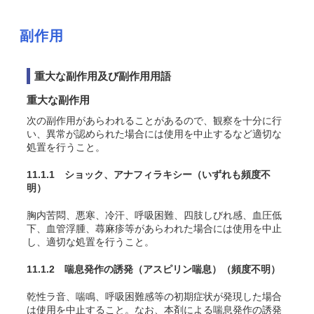
副作用
重大な副作用及び副作用用語
重大な副作用
次の副作用があらわれることがあるので、観察を十分に行
い、異常が認められた場合には使用を中止するなど適切な
処置を行うこと。
11.1.1 ショック、アナフィラキシー
（いずれも頻度不
明）
胸内苦悶、悪寒、冷汗、呼吸困難、四肢しびれ感、血圧低
下、血管浮腫、蕁麻疹等があらわれた場合には使用を中止
し、適切な処置を行うこと。
11.1.2 喘息発作の誘発（アスピリン喘息）
（頻度不明）
乾性ラ音、喘鳴、呼吸困難感等の初期症状が発現した場合
は使用を中止すること。なお、本剤による喘息発作の誘発