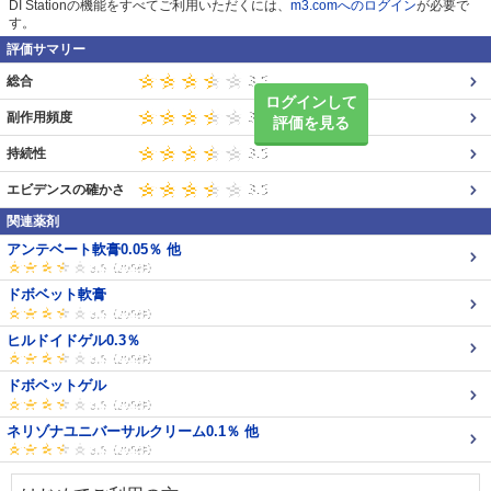
DI Stationの機能をすべてご利用いただくには、
m3.comへのログイン
が必要で
す。
評価サマリー
総合
ログインして
副作用頻度
評価を見る
持続性
エビデンスの確かさ
関連薬剤
アンテベート軟膏0.05％ 他
ドボベット軟膏
ヒルドイドゲル0.3％
ドボベットゲル
ネリゾナユニバーサルクリーム0.1％ 他