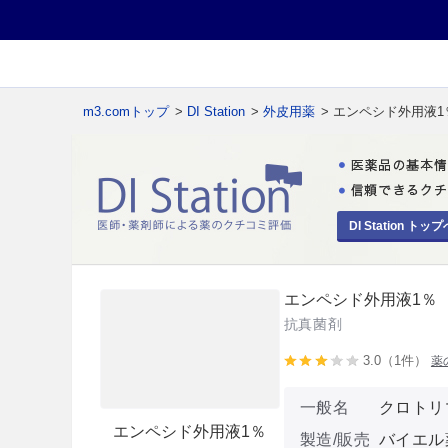
m3.comトップ
>
DI Station
>
外皮用薬
> エンペシド外用液1
DI Station トップ
エンペシド外用液1％
抗真菌剤
3.0（1件）
薬
一般名
クロトリ
エンペシド外用液1％
製造/販売
バイエル