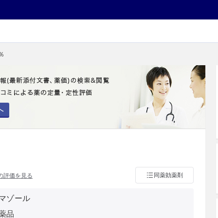
％
へ
同薬効薬剤
の評価を見る
マゾール
薬品