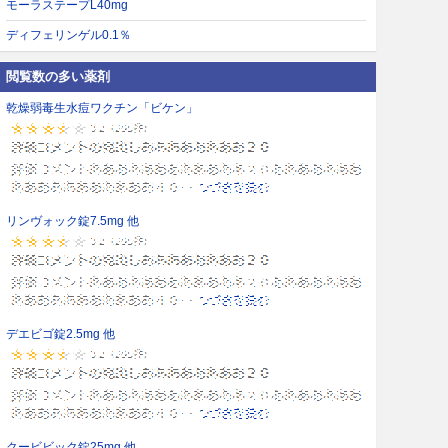
モーラステープL40mg
ディフェリンゲル0.1％
閲覧数の多い薬剤
乾燥弱毒生水痘ワクチン「ビケン」
リンヴォック錠7.5mg 他
デエビゴ錠2.5mg 他
クービビック錠25mg 他