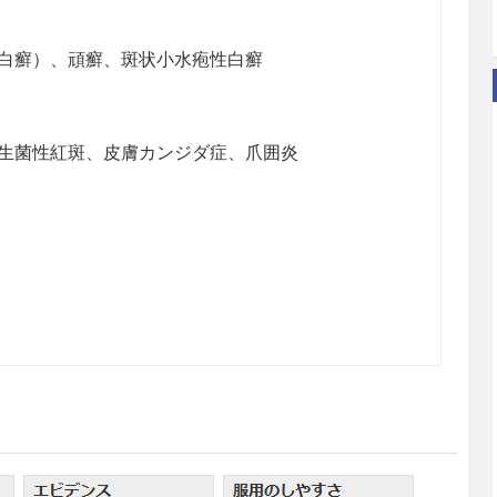
白癬）、頑癬、斑状小水疱性白癬
生菌性紅斑、皮膚カンジダ症、爪囲炎
している可能性のある女性には、治療上の有益性が危