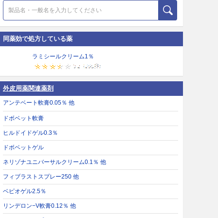
同薬効で処方している薬
ラミシールクリーム1％
外皮用薬関連薬剤
アンテベート軟膏0.05％ 他
ドボベット軟膏
ヒルドイドゲル0.3％
ドボベットゲル
ネリゾナユニバーサルクリーム0.1％ 他
フィブラストスプレー250 他
ベピオゲル2.5％
リンデロン−V軟膏0.12％ 他