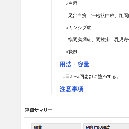
○白癬
足部白癬（汗疱状白癬、趾間
○カンジダ症
指間糜爛症、間擦疹、乳児寄
○癜風
用法・容量
1日2〜3回患部に塗布する。
注意事項
慎重投与
評価サマリー
9.5 妊婦
妊婦（3ヵ月以内）又は妊娠