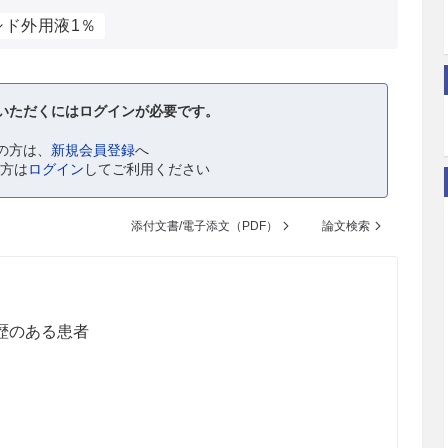
シド外用液1％
いただくにはログインが必要です。
の方は、
新規会員登録
へ
の方は
ログイン
してご利用ください
添付文書/電子添文（PDF）
論文検索
歴のある患者