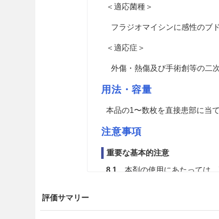
＜適応菌種＞
フラジオマイシンに感性のブ
＜適応症＞
外傷・熱傷及び手術創等の二
用法・容量
本品の1〜数枚を直接患部に当
注意事項
重要な基本的注意
8.1
本剤の使用にあたっては、
認し、疾病の治療上必要な最小
評価サマリー
8.2
感作されるおそれがあるの
（そう痒、発赤、腫脹、丘疹、