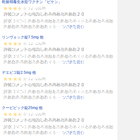
乾燥弱毒生水痘ワクチン「ビケン」
リンヴォック錠7.5mg 他
デエビゴ錠2.5mg 他
クービビック錠25mg 他