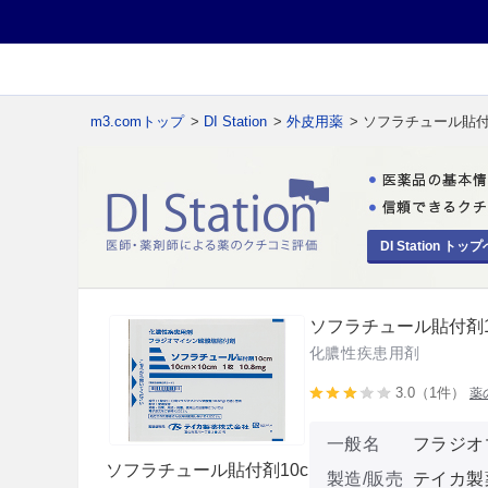
m3.comトップ
>
DI Station
>
外皮用薬
> ソフラチュール貼付
DI Station トップ
ソフラチュール貼付剤1
化膿性疾患用剤
3.0（1件）
薬
一般名
フラジオ
ソフラチュール貼付剤10c
製造/販売
テイカ製