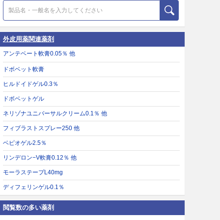
外皮用薬関連薬剤
アンテベート軟膏0.05％ 他
ドボベット軟膏
ヒルドイドゲル0.3％
ドボベットゲル
ネリゾナユニバーサルクリーム0.1％ 他
フィブラストスプレー250 他
ベピオゲル2.5％
リンデロン−V軟膏0.12％ 他
モーラステープL40mg
ディフェリンゲル0.1％
閲覧数の多い薬剤