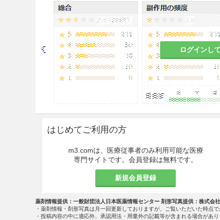
こと。
8.3
広範囲な熱傷、潰瘍のある
8.4
腎障害、難聴があらわれるこ
ログインし
参照］
慎重投与
9.5 妊婦
妊婦又は妊娠している可能性
と判断される場合にのみ使用
はじめてご利用の方
取扱上の注意
m3.comは、医療従事者のみ利用可能な医療
専門サイトです。会員登録は無料です。
夏季には涼しい場所に保管する
新規会員登録
相互作用
薬剤情報提供：一般財団法人日本医薬情報センター 剤形写真提供：株式会
副作用
・薬剤情報・剤形写真は月一回更新しておりますが、ご覧いただいた時点で
・投稿内容の中に適応外、承認用法・用量外の記載等が含まれる場合があり