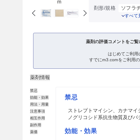
m
剤形/規格
ソフラチ
すべて
薬剤の評価コメントをご覧
はじめてご利用
すでにm3.comをご利用
薬剤情報
禁忌
禁忌
効能・効果
用法・用量
ストレプトマイシン、カナマイ
注意事項
ノグリコシド系抗生物質及びバ
相互作用
副作用
効能・効果
薬価