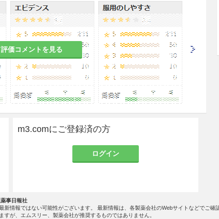
皮膚には長期間連用しないこと。
とがあるので、長期連用を避けること。［11.1.1
て評価コメントを見る
のある女性には、治療上の有益性が危険性を上回る
すること。
m3.comにご登録済の方
ログイン
こと。
社薬事日報社
最新情報ではない可能性がございます。 最新情報は、各製薬会社のWebサイトなどでご確
ますが、エムスリー、製薬会社が推奨するものではありません。