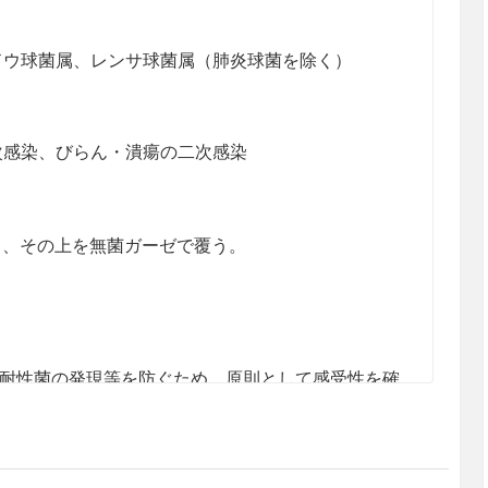
ドウ球菌属、レンサ球菌属（肺炎球菌を除く）
次感染、びらん・潰瘍の二次感染
て、その上を無菌ガーゼで覆う。
耐性菌の発現等を防ぐため、原則として感受性を確
限の期間の使用にとどめること。
で、観察を十分に行い感作されたことを示す兆候
小水疱等）があらわれた場合には、使用を中止する