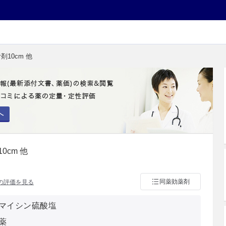
剤10cm 他
へ
0cm 他
同薬効薬剤
の評価を見る
マイシン硫酸塩
薬