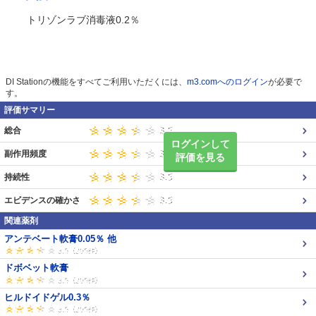
トリゾンラブ消毒液0.2％
DI Stationの機能をすべてご利用いただくには、
m3.comへのログイン
が必要で
す。
評価サマリー
総合
ログインして
副作用頻度
評価を見る
持続性
エビデンスの確かさ
関連薬剤
アンテベート軟膏0.05％ 他
ドボベット軟膏
ヒルドイドゲル0.3％