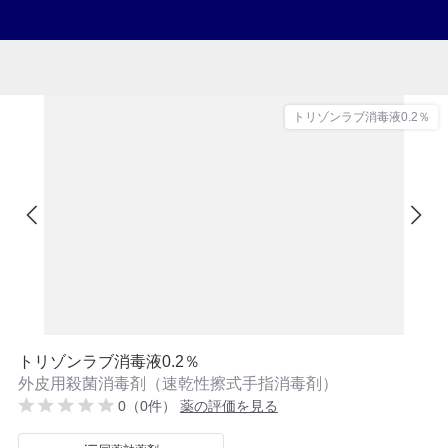
トリゾンラブ消毒液0.2％
トリゾンラブ消毒液0.2％
外皮用殺菌消毒剤（速乾性擦式手指消毒剤）
0（0件）
薬の評価を見る