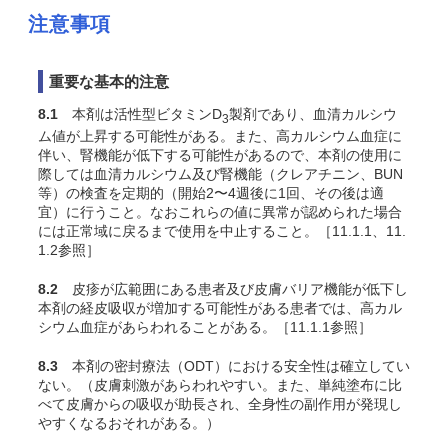
注意事項
重要な基本的注意
8.1
本剤は活性型ビタミンD
製剤であり、血清カルシウ
3
ム値が上昇する可能性がある。また、高カルシウム血症に
伴い、腎機能が低下する可能性があるので、本剤の使用に
際しては血清カルシウム及び腎機能（クレアチニン、BUN
等）の検査を定期的（開始2〜4週後に1回、その後は適
宜）に行うこと。なおこれらの値に異常が認められた場合
には正常域に戻るまで使用を中止すること。［11.1.1、11.
1.2参照］
8.2
皮疹が広範囲にある患者及び皮膚バリア機能が低下し
本剤の経皮吸収が増加する可能性がある患者では、高カル
シウム血症があらわれることがある
。［11.1.1参照］
8.3
本剤の密封療法（ODT）における安全性は確立してい
ない。（皮膚刺激があらわれやすい。また、単純塗布に比
べて皮膚からの吸収が助長され、全身性の副作用が発現し
やすくなるおそれがある。）