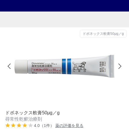
ドボネックス軟膏50μg／g
ドボネックス軟膏50μg／g
尋常性乾癬治療剤
4.0（1件）
薬の評価を見る