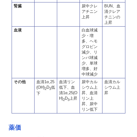
腎臓
尿中クレ
BUN、血
アチニン
清クレア
上昇
チニンの
上昇
血液
白血球減
少・増
多、ヘモ
グロビン
減少、リ
ンパ球減
少、単球
増多、好
中球減少
その他
血清1α,25
血清リン
尿中カル
血清カル
(OH)
D
低
低下、血
シウム上
シウム上
2
3
清1α,25(O
昇、血清
昇
下
H)
D
上昇
リン上
2
3
昇、尿中
リン低下
薬価