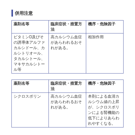
併用注意
薬剤名等
臨床症状・措置方
機序・危険因子
法
ビタミンD及びそ
高カルシウム血症
相加作用
の誘導体アルファ
があらわれるおそ
カルシドール、カ
れがある。
ルシトリオール、
タカルシトール、
マキサカルシトー
ル等
薬剤名等
臨床症状・措置方
機序・危険因子
法
シクロスポリン
高カルシウム血症
本剤による血清カ
があらわれるおそ
ルシウム値の上昇
れがある。
が、シクロスポリ
ンによる腎機能の
低下によりあらわ
れやすくなる。