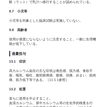
験（ラット）で乳汁へ移行することが認められている
。
9.7 小児等
小児等を対象とした臨床試験は実施していない。
9.8 高齢者
使用が過度にならないように注意すること。一般に生理機
能が低下している。
過量投与
13.1 症状
高カルシウム血症の主な症状は倦怠感、脱力感、食欲不
振、嘔気、嘔吐、腹部膨満感、腹痛、頭痛、めまい、筋肉
痛、筋力低下等である
。［11.1.1参照］
13.2 処置
直ちに使用を中止すること。
血清カルシウム、尿中カルシウム等の生化学的検査を行