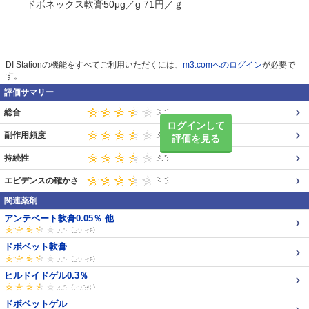
ドボネックス軟膏50μg／g 71円／ｇ
DI Stationの機能をすべてご利用いただくには、
m3.comへのログイン
が必要で
す。
評価サマリー
総合
ログインして
副作用頻度
評価を見る
持続性
エビデンスの確かさ
関連薬剤
アンテベート軟膏0.05％ 他
ドボベット軟膏
ヒルドイドゲル0.3％
ドボベットゲル