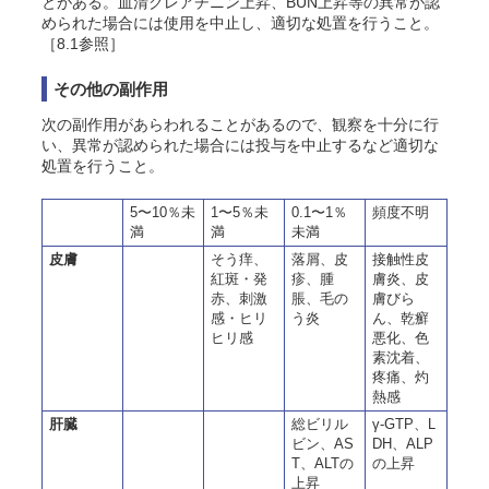
とがある。血清クレアチニン上昇、BUN上昇等の異常が認
められた場合には使用を中止し、適切な処置を行うこと。
［8.1参照］
その他の副作用
次の副作用があらわれることがあるので、観察を十分に行
い、異常が認められた場合には投与を中止するなど適切な
処置を行うこと。
5〜10％未
1〜5％未
0.1〜1％
頻度不明
満
満
未満
皮膚
そう痒、
落屑、皮
接触性皮
紅斑・発
疹、腫
膚炎、皮
赤、刺激
脹、毛
の
膚びら
感・ヒリ
う
炎
ん、乾癬
ヒリ感
悪化、色
素沈着、
疼痛、灼
熱感
肝臓
総ビリル
γ-GTP、L
ビン、AS
DH、ALP
T、ALTの
の上昇
上昇