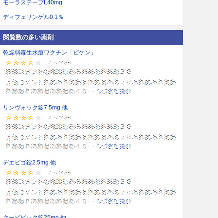
モーラステープL40mg
ディフェリンゲル0.1％
閲覧数の多い薬剤
乾燥弱毒生水痘ワクチン「ビケン」
リンヴォック錠7.5mg 他
デエビゴ錠2.5mg 他
クービビック錠25mg 他