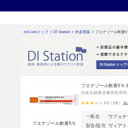
m3.comトップ
>
DI Station
>
外皮用薬
> フエナゾール軟膏5
DI Station トップ
フエナゾール軟膏5％ 
抗炎症鎮痛皮膚疾患用剤
3.0（1件）
薬
一般名
ウフェナ
フエナゾール軟膏5％
製造/販売
ヴィアト