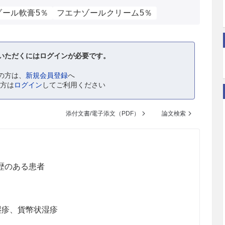
ゾール軟膏5％
フエナゾールクリーム5％
いただくにはログインが必要です。
の方は、
新規会員登録
へ
の方は
ログイン
してご利用ください
添付文書/電子添文（PDF）
論文検索
歴のある患者
湿疹、貨幣状湿疹