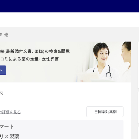
％ 他
へ
他
同薬効薬剤
の評価を見る
マート
リス製薬