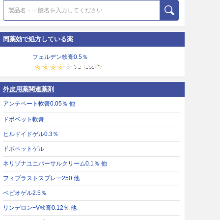
同薬効で処方している薬
フェルデン軟膏0.5％
外皮用薬関連薬剤
アンテベート軟膏0.05％ 他
ドボベット軟膏
ヒルドイドゲル0.3％
ドボベットゲル
ネリゾナユニバーサルクリーム0.1％ 他
フィブラストスプレー250 他
ベピオゲル2.5％
リンデロン−V軟膏0.12％ 他