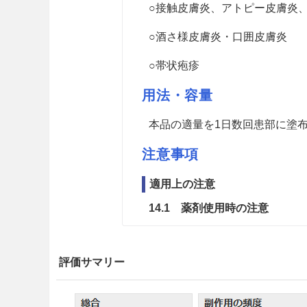
○接触皮膚炎、アトピー皮膚炎
○酒さ様皮膚炎・口囲皮膚炎
○帯状疱疹
用法・容量
本品の適量を1日数回患部に塗
注意事項
適用上の注意
14.1 薬剤使用時の注意
眼科用として使用しないこと
評価サマリー
取扱上の注意
＜軟膏剤＞