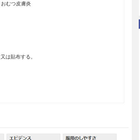
、おむつ皮膚炎
布又は貼布する。
。