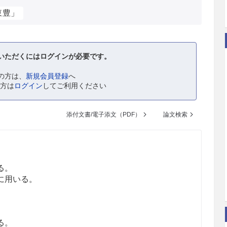
東豊」
いただくにはログインが必要です。
の方は、
新規会員登録
へ
の方は
ログイン
してご利用ください
添付文書/電子添文（PDF）
論文検索
る。
に用いる。
る。