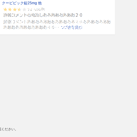
クービビック錠25mg 他
認ください。