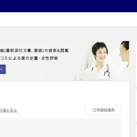
へ
同薬効薬剤
評価を見る