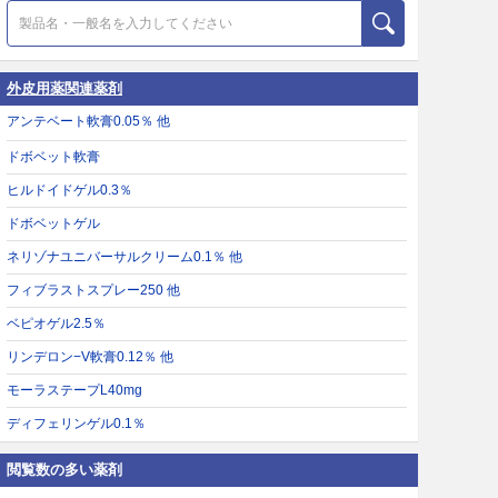
外皮用薬関連薬剤
アンテベート軟膏0.05％ 他
ドボベット軟膏
ヒルドイドゲル0.3％
ドボベットゲル
ネリゾナユニバーサルクリーム0.1％ 他
フィブラストスプレー250 他
ベピオゲル2.5％
リンデロン−V軟膏0.12％ 他
モーラステープL40mg
ディフェリンゲル0.1％
閲覧数の多い薬剤