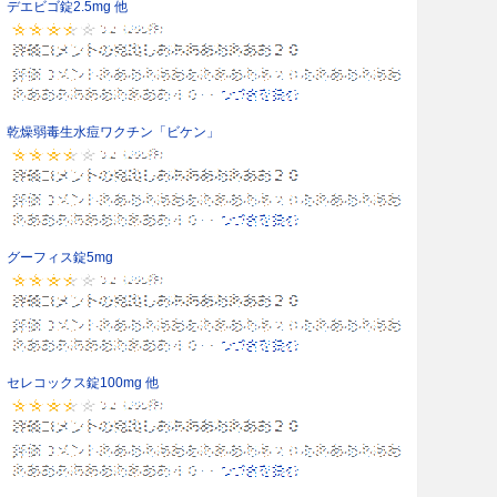
デエビゴ錠2.5mg 他
乾燥弱毒生水痘ワクチン「ビケン」
グーフィス錠5mg
セレコックス錠100mg 他