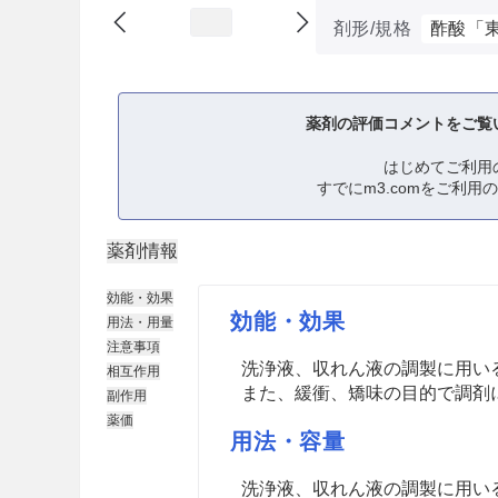
剤形/規格
酢酸「
薬剤の評価コメントをご覧
はじめてご利用
すでにm3.comをご利用
薬剤情報
効能・効果
効能・効果
用法・用量
注意事項
洗浄液、収れん液の調製に用い
相互作用
また、緩衝、矯味の目的で調剤
副作用
薬価
用法・容量
洗浄液、収れん液の調製に用い