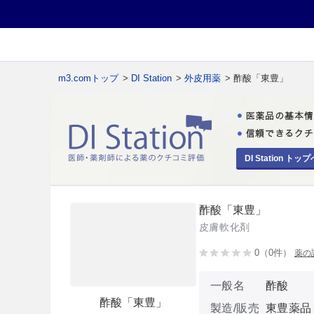
m3.comトップ
>
DI Station
>
外皮用薬
> 酢酸「東豊」
DI Station トップ
酢酸「東豊」
皮膚軟化剤
0（0件）
薬の
一般名
酢酸
酢酸「東豊」
製造/販売
東豊薬品