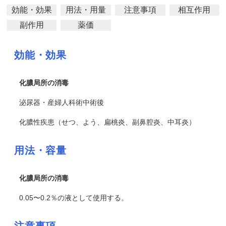
効能・効果
用法・用量
注意事項
相互作用
副作用
薬価
効能・効果
化膿局所の消毒
泌尿器・産婦人科術中術後
化膿性疾患（
せつ
、よう、扁桃炎、副鼻腔炎、中耳炎）
用法・容量
化膿局所の消毒
0.05〜0.2％の液として使用する。