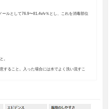
ルとして76.9〜81.4v/v％とし、これを消毒部位
と。
意すること。入った場合には水でよく洗い流すこ
に又は繰り返しさらされた場合、粘膜への刺激、頭
、広範囲又は長期間使用する場合には、蒸気の吸入
た場合には、脱脂等による皮膚荒れを起こすことが