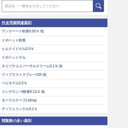
外皮用薬関連薬剤
アンテベート軟膏0.05％ 他
ドボベット軟膏
ヒルドイドゲル0.3％
ドボベットゲル
ネリゾナユニバーサルクリーム0.1％ 他
フィブラストスプレー250 他
ベピオゲル2.5％
リンデロン−V軟膏0.12％ 他
モーラステープL40mg
ディフェリンゲル0.1％
閲覧数の多い薬剤