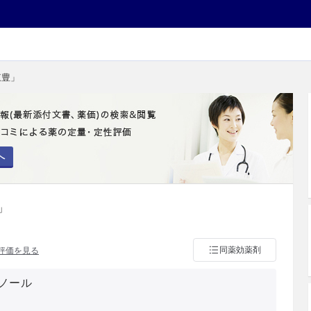
東豊」
へ
」
同薬効薬剤
評価を見る
ノール