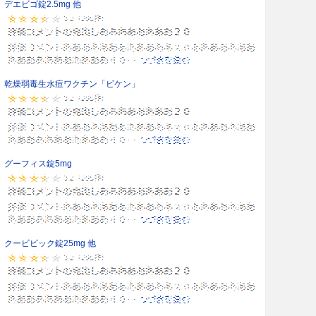
デエビゴ錠2.5mg 他
乾燥弱毒生水痘ワクチン「ビケン」
グーフィス錠5mg
クービビック錠25mg 他