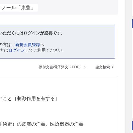
タノール「東豊」
いただくにはログインが必要です。
の方は、
新規会員登録
へ
の方は
ログイン
してご利用ください
添付文書/電子添文（PDF）
論文検索
いこと［刺激作用を有する］
手術野）の皮膚の消毒、医療機器の消毒