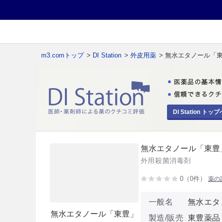
m3.comトップ
>
DI Station
>
外皮用薬
> 無水エタノール「
DI Station トップ
無水エタノール「東豊
外用殺菌消毒剤
0（0件）
薬の
一般名
無水エタ
無水エタノール「東豊」
製造/販売
東豊薬品