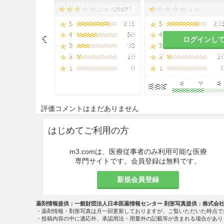
あるので注意すること。
14.1.5
本剤は血清、膿汁等の
があるので、これらが付着し
ログインし
としてから使用すること。
14.1.6
合成ゴム製品、合成樹
は、変質するものがあるので
14.1.7
引火性があり、爆発の
評価コメントはまだありません
には十分注意すること。
はじめてご利用の方
14.1.8
電気メス等を使用する
確認してから使用すること。
m3.comは、医療従事者のみ利用可能な医療
専門サイトです。会員登録は無料です。
その他の注意
新規会員登録
15.1 臨床使用に基づく情報
承認外の経皮的エタノール注入
薬剤情報提供：一般財団法人日本医薬情報センター 剤形写真提供：株式会
・薬剤情報・剤形写真は月一回更新しておりますが、ご覧いただいた時点で
発熱、本剤の局所外流出によ
・投稿内容の中に適応外、承認用法・用量外の記載等が含まれる場合があり