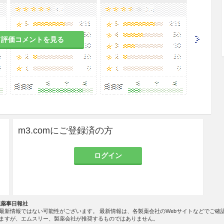
タンパク質を凝固させ、内部にまで浸透しないこと
ている医療機器等に用いる場合には、十分に洗い落
て評価コメントを見る
脂製品、光学器具、鏡器具、塗装カテーテル等に
、このような器具は長時間浸漬しないこと。
危険性もあるため、火気（電気メス使用等も含む）
m3.comにご登録済の方
場合には本剤を乾燥させ、アルコール蒸気の拡散を
電気メスによる発火事故が報告されている。
ログイン
療法（PEIT）使用例で、注入時の疼痛、酩酊感、
社薬事日報社
最新情報ではない可能性がございます。 最新情報は、各製薬会社のWebサイトなどでご確
る重篤な胆道・腹腔内等での出血、肝梗塞、肝不全
ますが、エムスリー、製薬会社が推奨するものではありません。