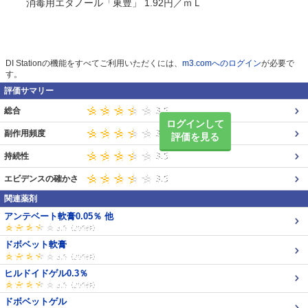
消毒用エタノール「東豊」 1.92円／ｍＬ
DI Stationの機能をすべてご利用いただくには、
m3.comへのログイン
が必要で
す。
評価サマリー
総合
ログインして
副作用頻度
評価を見る
持続性
エビデンスの確かさ
関連薬剤
アンテベート軟膏0.05％ 他
ドボベット軟膏
ヒルドイドゲル0.3％
ドボベットゲル