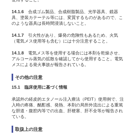
14.1.6
合成ゴム製品、合成樹脂製品、光学器具、鏡器
具、塗装カテーテル等には、変質するものがあるので、こ
のような器具は長時間浸漬しないこと。
14.1.7
引火性があり、爆発の危険性もあるため、火気
（電気メス使用等も含む）には十分注意すること。
14.1.8
電気メス等を使用する場合には本剤を乾燥させ、
アルコール蒸気の拡散を確認してから使用すること。電気
メスによる発火事故が報告されている。
その他の注意
15.1 臨床使用に基づく情報
承認外の経皮的エタノール注入療法（PEIT）使用例で、注
入時の疼痛、酩酊感、発熱、本剤の局所外流出による重篤
な胆道・腹腔内等での出血、肝梗塞、肝不全等が報告され
ている。
取扱上の注意