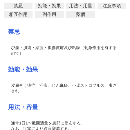
禁忌
効能・効果
用法・用量
注意事項
相互作用
副作用
薬価
禁忌
び爛・潰瘍・結痂・損傷皮膚及び粘膜［刺激作用を有する
ので］
効能・効果
皮膚
そう
痒症、汗疹、じん麻疹、小児ストロフルス、虫さ
され
用法・容量
通常1日1〜数回適量を患部に塗布する。
なお、症状により適宜増減する。