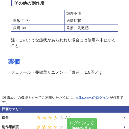
その他の副作用
頻度不明
過敏症
過敏症状
注）
皮膚
発疹、刺激感
注）
注）このような症状があらわれた場合には使用を中止する
こと。
薬価
フェノール・亜鉛華リニメント「東豊」 1.5円／ｇ
DI Stationの機能をすべてご利用いただくには、
m3.comへのログイン
が必要で
す。
評価サマリー
総合
ログインして
副作用頻度
評価を見る