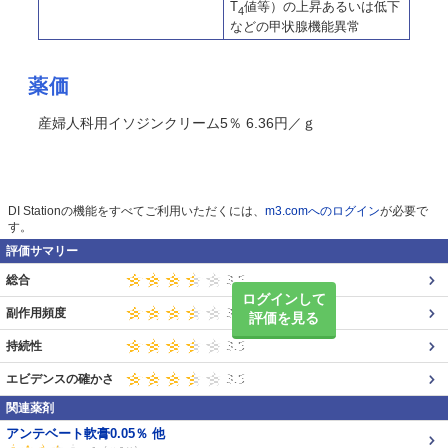
T
値等）の上昇あるいは低下
4
などの甲状腺機能異常
薬価
産婦人科用イソジンクリーム5％ 6.36円／ｇ
DI Stationの機能をすべてご利用いただくには、
m3.comへのログイン
が必要で
す。
評価サマリー
総合
ログインして
副作用頻度
評価を見る
持続性
エビデンスの確かさ
関連薬剤
アンテベート軟膏0.05％ 他