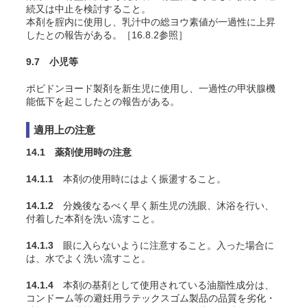
続又は中止を検討すること。
本剤を腟内に使用し、乳汁中の総ヨウ素値が一過性に上昇
したとの報告がある
。［16.8.2参照］
9.7 小児等
ポビドンヨード製剤を新生児に使用し、一過性の甲状腺機
能低下を起こしたとの報告がある
。
適用上の注意
14.1 薬剤使用時の注意
14.1.1
本剤の使用時にはよく振盪すること。
14.1.2
分娩後なるべく早く新生児の洗眼、沐浴を行い、
付着した本剤を洗い流すこと。
14.1.3
眼に入らないように注意すること。入った場合に
は、水でよく洗い流すこと。
14.1.4
本剤の基剤として使用されている油脂性成分は、
コンドーム等の避妊用ラテックスゴム製品の品質を劣化・