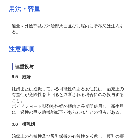
用法・容量
適量を外陰部及び外陰部周囲並びに腟内に塗布又は注入す
る。
注意事項
慎重投与
9.5 妊婦
妊婦または妊娠している可能性のある女性には、治療上の
有益性が危険性を上回ると判断される場合にのみ投与する
こと。
ポビドンヨード製剤を妊婦の腟内に長期間使用し、新生児
に一過性の甲状腺機能低下があらわれたとの報告がある
。
9.6 授乳婦
治療上の有益性及び母乳栄養の有益性を考慮し、授乳の継