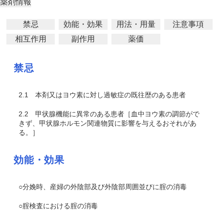
薬剤情報
禁忌
効能・効果
用法・用量
注意事項
相互作用
副作用
薬価
禁忌
2.1
本剤又はヨウ素に対し過敏症の既往歴のある患者
2.2
甲状腺機能に異常のある患者［血中ヨウ素の調節がで
きず、甲状腺ホルモン関連物質に影響を与えるおそれがあ
る。］
効能・効果
○分娩時、産婦の外陰部及び外陰部周囲並びに腟の消毒
○腟検査における腟の消毒