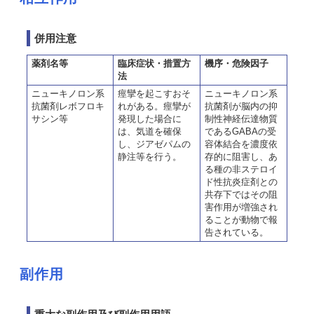
併用注意
薬剤名等
臨床症状・措置方
機序・危険因子
法
ニューキノロン系
痙攣を起こすおそ
ニューキノロン系
抗菌剤レボフロキ
れがある。痙攣が
抗菌剤が脳内の抑
サシン等
発現した場合に
制性神経伝達物質
は、気道を確保
であるGABAの受
し、ジアゼパムの
容体結合を濃度依
静注等を行う。
存的に阻害し、あ
る種の非ステロイ
ド性抗炎症剤との
共存下ではその阻
害作用が増強され
ることが動物で報
告されている。
副作用