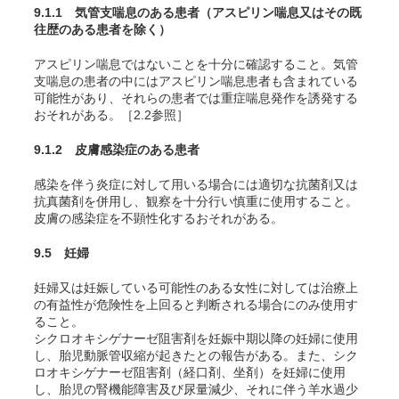
9.1.1 気管支喘息のある患者（アスピリン喘息又はその既
往歴のある患者を除く）
アスピリン喘息ではないことを十分に確認すること。気管
支喘息の患者の中にはアスピリン喘息患者も含まれている
可能性があり、それらの患者では重症喘息発作を誘発する
おそれがある。［2.2参照］
9.1.2 皮膚感染症のある患者
感染を伴う炎症に対して用いる場合には適切な抗菌剤又は
抗真菌剤を併用し、観察を十分行い慎重に使用すること。
皮膚の感染症を不顕性化するおそれがある。
9.5 妊婦
妊婦又は妊娠している可能性のある女性に対しては治療上
の有益性が危険性を上回ると判断される場合にのみ使用す
ること。
シクロオキシゲナーゼ阻害剤を妊娠中期以降の妊婦に使用
し、胎児動脈管収縮が起きたとの報告がある。また、シク
ロオキシゲナーゼ阻害剤（経口剤、坐剤）を妊婦に使用
し、胎児の腎機能障害及び尿量減少、それに伴う羊水過少