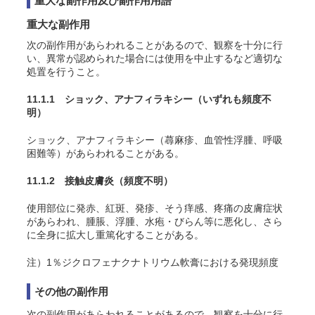
重大な副作用及び副作用用語
重大な副作用
次の副作用があらわれることがあるので、観察を十分に行
い、異常が認められた場合には使用を中止するなど適切な
処置を行うこと。
11.1.1 ショック、アナフィラキシー
（いずれも頻度不
明）
ショック、アナフィラキシー（蕁麻疹、血管
性
浮腫、呼吸
困難等）があらわれることがある。
11.1.2 接触皮膚炎
（頻度不明）
使用部位に発赤、紅斑、発疹、そう痒感、疼痛の皮膚症状
があらわれ、腫脹、浮腫、水疱・びらん等に悪化し、さら
に全身に拡大し重篤化することがある。
注）1％ジクロフェナクナトリウム軟膏における発現頻度
その他の副作用
次の副作用があらわれることがあるので、観察を十分に行