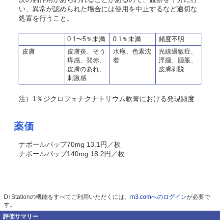
い、異常が認められた場合には使用を中止するなど適切な
処置を行うこと。
0.1〜5％未満
0.1％未満
頻度不明
皮膚
皮膚炎、そう
水疱、色素沈
光線過敏症、
痒感、発赤、
着
浮腫、腫脹、
皮膚のあれ、
皮膚剥脱
刺激感
注）1％ジクロフェナクナトリウム軟膏における発現頻度
薬価
ナボールパップ70mg 13.1円／枚
ナボールパップ140mg 18.2円／枚
DI Stationの機能をすべてご利用いただくには、
m3.comへのログイン
が必要で
す。
評価サマリー