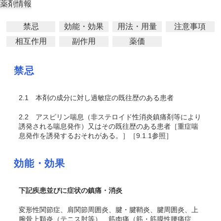
薬剤情報
禁忌
効能・効果
用法・用量
注意事項
相互作用
副作用
薬価
禁忌
2.1
本剤の成分に対し過敏症の既往歴のある患者
2.2
アスピリン喘息（非ステロイド性消炎鎮痛剤等により
誘発される喘息発作）又はその既往歴のある患者［重症喘
息発作を誘発するおそれがある。］［9.1.1参照］
効能・効果
下記疾患並びに症状の鎮痛・消炎
変形性関節症、肩関節周囲炎、腱・腱鞘炎、腱周囲炎、上
腕骨上顆炎（テニス肘等）、筋肉痛（筋・筋膜性腰痛症