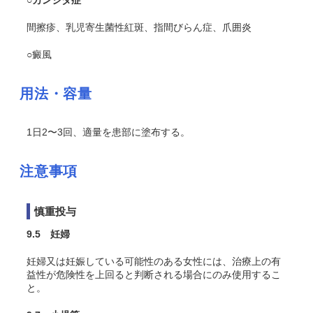
○カンジダ症
間擦疹、乳児寄生菌性紅斑、指間びらん症、爪囲炎
○癜風
用法・容量
1日2〜3回、適量を患部に塗布する。
注意事項
慎重投与
9.5 妊婦
妊婦又は妊娠している可能性のある女性には、治療上の有
益性が危険性を上回ると判断される場合にのみ使用するこ
と。