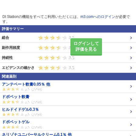
DI Stationの機能をすべてご利用いただくには、
m3.comへのログイン
が必要で
す。
評価サマリー
総合
ログインして
副作用頻度
評価を見る
持続性
エビデンスの確かさ
関連薬剤
アンテベート軟膏0.05％ 他
ドボベット軟膏
ヒルドイドゲル0.3％
ドボベットゲル
ネリゾナユニバーサルクリーム0.1％ 他