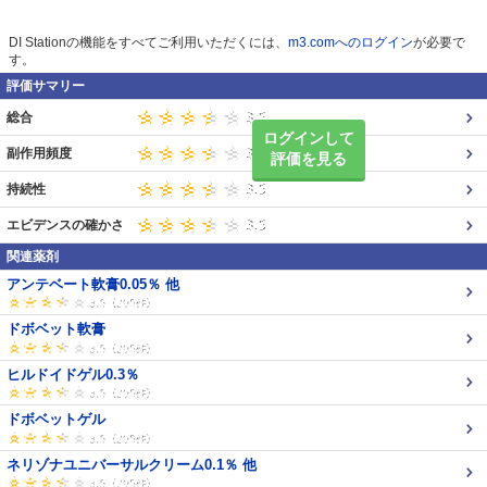
DI Stationの機能をすべてご利用いただくには、
m3.comへのログイン
が必要で
す。
評価サマリー
総合
ログインして
副作用頻度
評価を見る
持続性
エビデンスの確かさ
関連薬剤
アンテベート軟膏0.05％ 他
ドボベット軟膏
ヒルドイドゲル0.3％
ドボベットゲル
ネリゾナユニバーサルクリーム0.1％ 他