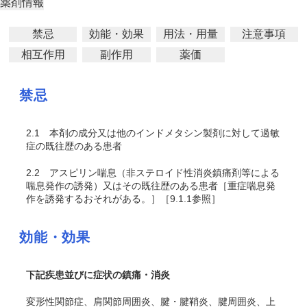
薬剤情報
禁忌
効能・効果
用法・用量
注意事項
相互作用
副作用
薬価
禁忌
2.1
本剤の成分又は他のインドメタシン製剤に対して過敏
症の既往歴のある患者
2.2
アスピリン喘息（非ステロイド性消炎鎮痛剤等による
喘息発作の誘発）又はその既往歴のある患者［重症喘息発
作を誘発するおそれがある。］［9.1.1参照］
効能・効果
下記疾患並びに症状の鎮痛・消炎
変形性関節症、肩関節周囲炎、腱・腱鞘炎、腱周囲炎、上