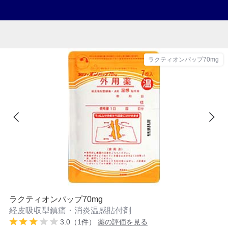
ラクティオンパップ70mg
ラクティオンパップ70mg
経皮吸収型鎮痛・消炎温感貼付剤
3.0（1件）
薬の評価を見る