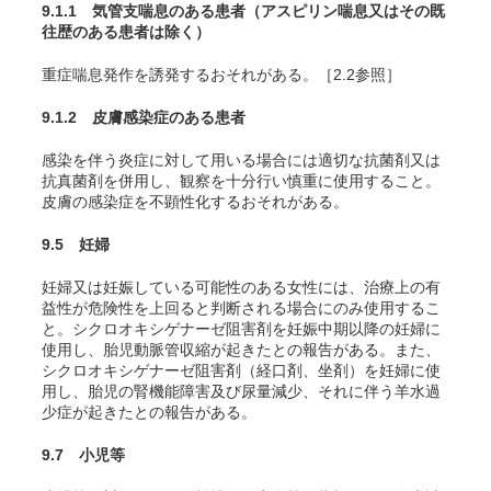
9.1.1 気管支喘息のある患者（アスピリン喘息又はその既
往歴のある患者は除く）
重症喘息発作を誘発するおそれがある。［2.2参照］
9.1.2 皮膚感染症のある患者
感染を伴う炎症に対して用いる場合には適切な抗菌剤又は
抗真菌剤を併用し、観察を十分行い慎重に使用すること。
皮膚の感染症を不顕性化するおそれがある。
9.5 妊婦
妊婦又は妊娠している可能性のある女性には、治療上の有
益性が危険性を上回ると判断される場合にのみ使用するこ
と。
シクロオキシゲナーゼ阻害剤を妊娠中期以降の妊婦
に
使用し、胎児動脈管収縮が起きたとの報告がある。また、
シクロオキシゲナーゼ阻害剤（経口剤、坐剤）を妊婦に使
用し、胎児の腎機能障害及び尿量減少、それに伴う羊水過
少症が起きたとの報告がある。
9.7 小児等