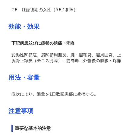
2.5
妊娠後期の女性［9.5.1参照］
効能・効果
下記疾患並びに症状の鎮痛・消炎
変形性関節症、肩関節周囲炎、腱・腱鞘炎、腱周囲炎、上
腕骨上顆炎（テニス肘等）、筋肉痛、外傷後の腫脹・疼痛
用法・容量
症状により、適量を1日数回患部に塗擦する。
注意事項
重要な基本的注意