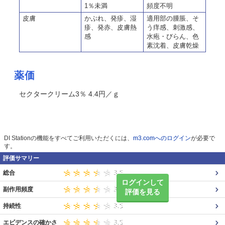
1％未満
頻度不明
皮膚
かぶれ、発疹、湿
適用部の腫脹、そ
疹、発赤、皮膚熱
う痒感、刺激感、
感
水疱・びらん、色
素沈着、皮膚乾燥
薬価
セクタークリーム3％ 4.4円／ｇ
DI Stationの機能をすべてご利用いただくには、
m3.comへのログイン
が必要で
す。
評価サマリー
総合
ログインして
副作用頻度
評価を見る
持続性
エビデンスの確かさ