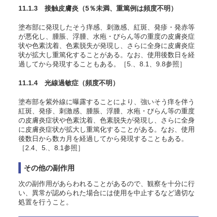
11.1.3 接触皮膚炎
（5％未満、重篤例は頻度不明）
塗布部に発現したそう痒感、刺激感、紅斑、発疹・発赤等
が悪化し、腫脹、浮腫、水疱・びらん等の重度の皮膚炎症
状や色素沈着、色素脱失が発現し、さらに全身に皮膚炎症
状が拡大し重篤化することがある。なお、使用後数日を経
過してから発現することもある。［5.、8.1、9.8参照］
11.1.4 光線過敏症
（頻度不明）
塗布部を紫外線に曝露することにより、強いそう痒を伴う
紅斑、発疹、刺激感、腫脹、浮腫、水疱・びらん等の重度
の皮膚炎症状や色素沈着、色素脱失が発現し、さらに全身
に皮膚炎症状が拡大し重篤化することがある。なお、使用
後数日から数カ月を経過してから発現することもある。
［2.4、5.、8.1参照］
その他の副作用
次の副作用があらわれることがあるので、観察を十分に行
い、異常が認められた場合には使用を中止するなど適切な
処置を行うこと。