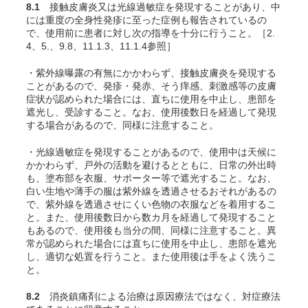
8.1
接触皮膚炎又は光線過敏症を発現することがあり、中
には重度の全身性発疹に至った症例も報告されているの
で、使用前に患者に対し次の指導を十分に行うこと。［2.
4、5.、9.8、11.1.3、11.1.4参照］
・紫外線曝露の有無にかかわらず、接触皮膚炎を発現する
ことがあるので、発疹・発赤、そう痒感、刺激感等の皮膚
症状が認められた場合には、直ちに使用を中止し、患部を
遮光し、受診すること。なお、使用後数日を経過して発現
する場合があるので、同様に注意すること。
・光線過敏症を発現することがあるので、使用中は天候に
かかわらず、戸外の活動を避けるとともに、日常の外出時
も、塗布部を衣服、サポーター等で遮光すること。なお、
白い生地や薄手の服は紫外線を透過させるおそれがあるの
で、紫外線を透過させにくい色物の衣服などを着用するこ
と。また、使用後数日から数カ月を経過して発現すること
もあるので、使用後も当分の間、同様に注意すること。異
常が認められた場合には直ちに使用を中止し、患部を遮光
し、適切な処置を行うこと。また使用後は手をよく洗うこ
と。
8.2
消炎鎮痛剤による治療は原因療法ではなく、対症療法