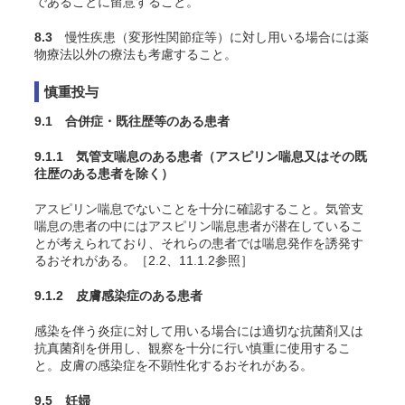
であることに留意すること。
8.3
慢性疾患（変形性関節症等）に対し用いる場合には薬
物療法以外の療法も考慮すること。
慎重投与
9.1 合併症・既往歴等のある患者
9.1.1 気管支喘息のある患者（アスピリン喘息又はその既
往歴のある患者を除く）
アスピリン喘息でないことを十分に確認すること。気管支
喘息の患者の中にはアスピリン喘息患者が潜在しているこ
とが考えられており、それらの患者では喘息発作を誘発す
るおそれがある。［2.2、11.1.2参照］
9.1.2 皮膚感染症のある患者
感染を伴う炎症に対して用いる場合には適切な抗菌剤又は
抗真菌剤を併用し、観察を十分に行い慎重に使用するこ
と。皮膚の感染症を不顕性化するおそれがある。
9.5 妊婦