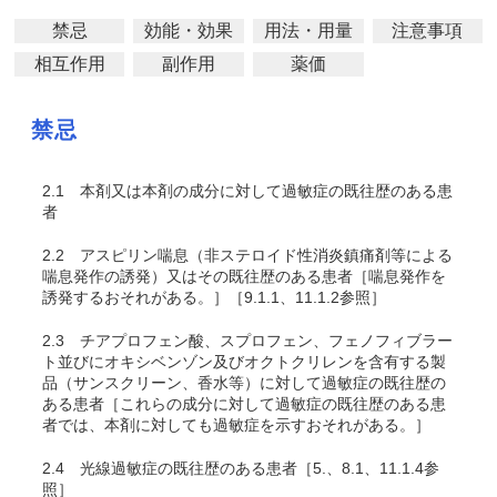
禁忌
効能・効果
用法・用量
注意事項
相互作用
副作用
薬価
禁忌
2.1
本剤又は本剤の成分に対して過敏症の既往歴のある患
者
2.2
アスピリン喘息（非ステロイド性消炎鎮痛剤等による
喘息発作の誘発）又はその既往歴のある患者［喘息発作を
誘発するおそれがある。］［9.1.1、11.1.2参照］
2.3
チアプロフェン酸、スプロフェン、フェノフィブラー
ト並びにオキシベンゾン及びオクトクリレンを含有する製
品（サンスクリーン、香水等）に対して過敏症の既往歴の
ある患者［これらの成分に対して過敏症の既往歴のある患
者では、本剤に対しても過敏症を示すおそれがある
。］
2.4
光線過敏症の既往歴のある患者［5.、8.1、11.1.4参
照］