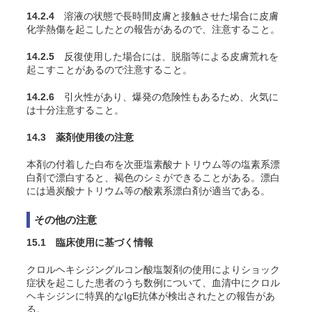
14.2.4
溶液の状態で長時間皮膚と接触させた場合に皮膚
化学熱傷を起こしたとの報告があるので、注意すること。
14.2.5
反復使用した場合には、脱脂等による皮膚荒れを
起こすことがあるので注意すること。
14.2.6
引火性があり、爆発の危険性もあるため、火気に
は十分注意すること。
14.3 薬剤使用後の注意
本剤の付着した白布を次亜塩素酸ナトリウム等の塩素系漂
白剤で漂白すると、褐色のシミができることがある。漂白
には過炭酸ナトリウム等の酸素系漂白剤が適当である。
その他の注意
15.1 臨床使用に基づく情報
クロルヘキシジングルコン酸塩製剤の使用によりショック
症状を起こした患者のうち数例について、血清中にクロル
ヘキシジンに特異的なIgE抗体が検出されたとの報告があ
る
。