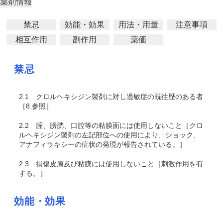
薬剤情報
禁忌
効能・効果
用法・用量
注意事項
相互作用
副作用
薬価
禁忌
2.1
クロルヘキシジン製剤に対し過敏症の既往歴のある者
［8.参照］
2.2
腟、膀胱、口腔等の粘膜面には使用しないこと［クロ
ルヘキシジン製剤の左記部位への使用により、ショック、
アナフィラキシーの症状の発現が報告されている。］
2.3
損傷皮膚及び粘膜には使用しないこと［刺激作用を有
する。］
効能・効果