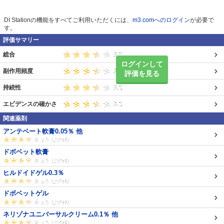
DI Stationの機能をすべてご利用いただくには、
m3.comへのログイン
が必要で
す。
評価サマリー
総合
ログインして
副作用頻度
評価を見る
持続性
エビデンスの確かさ
関連薬剤
アンテベート軟膏0.05％ 他
ドボベット軟膏
ヒルドイドゲル0.3％
ドボベットゲル
ネリゾナユニバーサルクリーム0.1％ 他