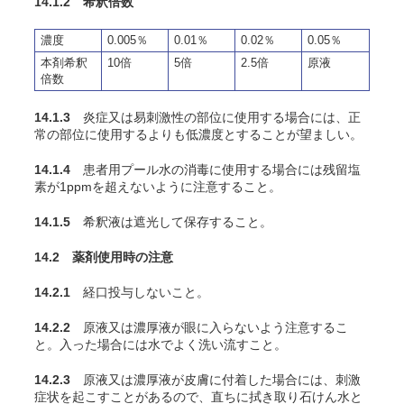
14.1.2
希釈倍数
濃度
0.005％
0.01％
0.02％
0.05％
本剤希釈
10倍
5倍
2.5倍
原液
倍数
14.1.3
炎症又は易刺激性の部位に使用する場合には、正
常の部位に使用するよりも低濃度とすることが望ましい。
14.1.4
患者用プール水の消毒に使用する場合には残留塩
素が1ppmを超えないように注意すること。
14.1.5
希釈液は遮光して保存すること。
14.2 薬剤使用時の注意
14.2.1
経口投与しないこと。
14.2.2
原液又は濃厚液が眼に入らないよう注意するこ
と。入った場合には水でよく洗い流すこと。
14.2.3
原液又は濃厚液が皮膚に付着した場合には、刺激
症状を起こすことがあるので、直ちに拭き取り石けん水と