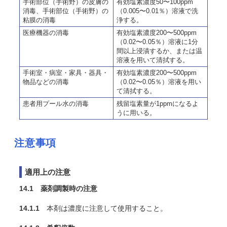
手術部位（手術野）の皮膚の
有効塩素濃度50〜100ppm
消毒、手術部位（手術野）の
（0.005〜0.01％）溶液で洗
粘膜の消毒
浄する。
医療機器の消毒
有効塩素濃度200〜500ppm
（0.02〜0.05％）溶液に1分
間以上浸漬するか、または温
溶液を用いて清拭する。
手術室・病室・家具・器具・
有効塩素濃度200〜500ppm
物品などの消毒
（0.02〜0.05％）溶液を用い
て清拭する。
患者用プール水の消毒
残留塩素量が1ppmになるよ
うに用いる。
注意事項
適用上の注意
14.1 薬剤調製時の注意
14.1.1
本剤は濃度に注意して使用すること。