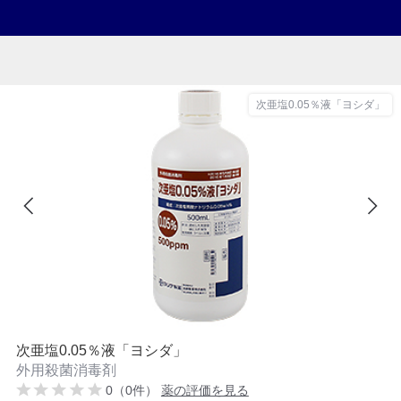
次亜塩0.05％液「ヨシダ」
次亜塩0.05％液「ヨシダ」
外用殺菌消毒剤
0（0件）
薬の評価を見る