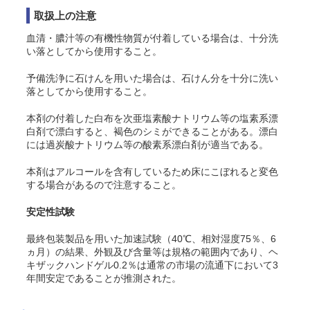
取扱上の注意
血清・膿汁等の有機性物質が付着している場合は、十分洗
い落としてから使用すること。
予備洗浄に石けんを用いた場合は、石けん分を十分に洗い
落としてから使用すること。
本剤の付着した白布を次亜塩素酸ナトリウム等の塩素系漂
白剤で漂白すると、褐色のシミができることがある。漂白
には過炭酸ナトリウム等の酸素系漂白剤が適当である。
本剤はアルコールを含有しているため床にこぼれると変色
する場合があるので注意すること。
安定性試験
最終包装製品を用いた加速試験（40℃、相対湿度75％、6
ヵ月）の結果、外観及び含量等は規格の範囲内であり、ヘ
キザックハンドゲル0.2％は通常の市場の流通下において3
年間安定であることが推測された。