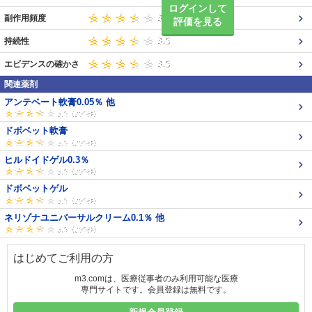
ログインして
副作用頻度
評価を見る
持続性
エビデンスの確かさ
関連薬剤
アンテベート軟膏0.05％ 他
ドボベット軟膏
ヒルドイドゲル0.3％
ドボベットゲル
ネリゾナユニバーサルクリーム0.1％ 他
はじめてご利用の方
m3.comは、医療従事者のみ利用可能な医療
専門サイトです。会員登録は無料です。