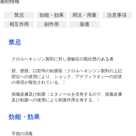
薬剤情報
禁忌
効能・効果
用法・用量
注意事項
相互作用
副作用
薬価
禁忌
クロルヘキシジン製剤に対し過敏症の既往歴のある者
腟、膀胱、口腔等の粘膜面〔クロルヘキシジン製剤の上記
部位への使用により、ショック
、アナフィラキシーの
症状
の発現が報告されている。〕
損傷皮膚及び粘膜〔エタノールを含有するので、損傷皮膚
及び粘膜への使用により刺激作用を有する。〕
効能・効果
手指の消毒