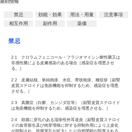
薬剤情報
禁忌
効能・効果
用法・用量
注意事項
相互作用
副作用
薬価
禁忌
2.1
クロラムフェニコール・フラジオマイシン耐性菌又は
非感性菌による皮膚感染のある場合［感染症を増悪させ
る。］
2.2
皮膚結核、単純疱疹、水痘、帯状疱疹、種痘疹［副腎
皮質ステロイドは免疫機能を抑制するため、感染症を増悪
させる。］
2.3
真菌症（白癬、カンジダ症等）［副腎皮質ステロイド
は免疫機能を抑制するため、感染症を増悪させる。］
2.4
鼓膜に穿孔のある湿疹性外耳道炎［副腎皮質ステロイ
ドの血管新生及び肉芽増殖に対する抑制作用により上皮化
が抑制され、鼓膜穿孔が拡大したり自然閉鎖が阻害される