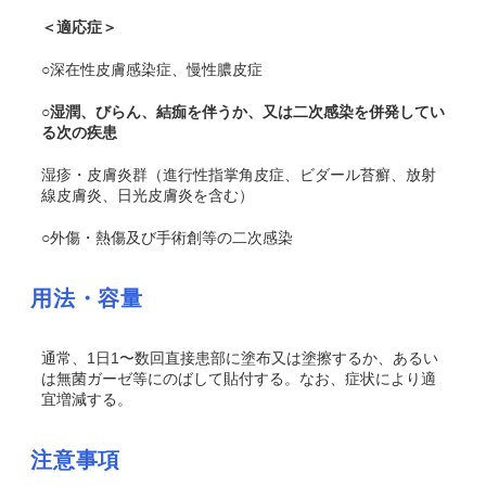
＜適応症＞
○深在性皮膚感染症、慢性膿皮症
○湿潤、びらん、結痂を伴うか、又は二次感染を併発してい
る次の疾患
湿疹・皮膚炎群（進行性指掌角皮症、ビダール苔癬、放射
線皮膚炎、日光皮膚炎を含む）
○外傷・熱傷及び手術創等の二次感染
用法・容量
通常、1日1〜数回直接患部に塗布又は塗擦するか、あるい
は無菌ガーゼ等にのばして貼付する。なお、症状により適
宜増減する。
注意事項