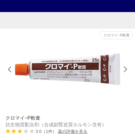
クロマイ−P軟膏
クロマイ−P軟膏
抗生物質配合剤（合成副腎皮質ホルモン含有）
3.0（1件）
薬の評価を見る