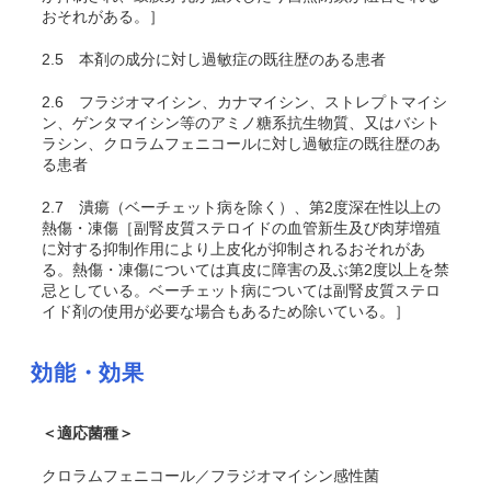
おそれがある。］
2.5
本剤の成分に対し過敏症の既往歴のある患者
2.6
フラジオマイシン、カナマイシン、ストレプトマイシ
ン、ゲンタマイシン等のアミノ糖系抗生物質、又はバシト
ラシン、クロラムフェニコールに対し過敏症の既往歴のあ
る患者
2.7
潰瘍（ベーチェット病を除く）、第2度深在性以上の
熱傷・凍傷［副腎皮質ステロイドの血管新生及び肉芽増殖
に対する抑制作用により上皮化が抑制されるおそれがあ
る。熱傷・凍傷については真皮に障害の及ぶ第2度以上を禁
忌としている。ベーチェット病については副腎皮質ステロ
イド剤の使用が必要な場合もあるため除いている。］
効能・効果
＜適応菌種＞
クロラムフェニコール／フラジオマイシン感性菌