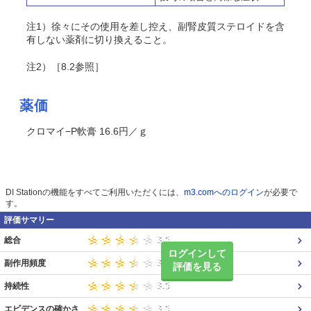
注1）徐々にその使用を差し控え、副腎皮質ステロイドを含
有しない薬剤に切り換えること。
注2）［8.2参照］
薬価
クロマイ−P軟膏 16.6円／ｇ
DI Stationの機能をすべてご利用いただくには、
m3.comへのログイン
が必要で
す。
評価サマリー
総合
ログインして
副作用頻度
評価を見る
持続性
エビデンスの確かさ