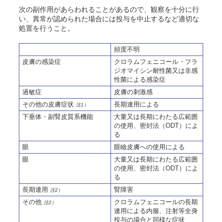
次の副作用があらわれることがあるので、観察を十分に行
い、異常が認められた場合には投与を中止するなど適切な
処置を行うこと。
頻度不明
皮膚の感染症
クロラムフェニコール・フラ
ジオマイシン耐性菌又は非感
性菌による感染症
過敏症
皮膚の刺激感
その他の皮膚症状
長期連用による
注1）
下垂体・副腎皮質系機能
大量又は長期にわたる広範囲
の使用、密封法（ODT）によ
る
眼
眼瞼皮膚への使用による
眼
大量又は長期にわたる広範囲
の使用、密封法（ODT）によ
る
長期連用
腎障害
注2）
その他
クロラムフェニコールの長期
注2）
連用による内服、注射等全身
投与の場合と同様な症状