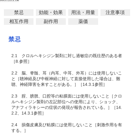
禁忌
効能・効果
用法・用量
注意事項
相互作用
副作用
薬価
禁忌
2.1
クロルヘキシジン製剤に対し過敏症の既往歴のある者
［8.参照］
2.2
脳、脊髄、耳（内耳、中耳、外耳）には使用しないこ
と［聴神経及び中枢神経に対して直接使用した場合は、難
聴、神経障害を来すことがある。］［14.3.1参照］
2.3
腟、膀胱、口腔等の粘膜面には使用しないこと［クロ
ルヘキシジン製剤の左記部位への使用により、ショック、
アナフィラキシーの症状の発現が報告されている。］［14.
2.2、14.3.1参照］
2.4
損傷皮膚及び粘膜には使用しないこと［刺激作用を有
する。］