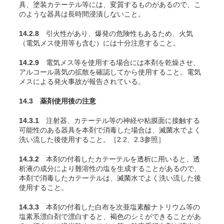
具、塗装カテーテル等には、変質するものがあるので、こ
のような器具は長時間浸漬しないこと。
14.2.8
引火性があり、爆発の危険性もあるため、火気
（電気メス使用等も含む）には十分注意すること。
14.2.9
電気メス等を使用する場合には本剤を乾燥させ、
アルコール蒸気の拡散を確認してから使用すること。電気
メスによる発火事故が報告されている。
14.3 薬剤使用後の注意
14.3.1
注射器、カテーテル等の神経や粘膜面に接触する
可能性のある器具を本剤で消毒した場合は、滅菌水でよく
洗い流した後使用すること。［2.2、2.3参照］
14.3.2
本剤の付着したカテーテルを透析に用いると、透
析液の成分により難溶性の塩を生成することがあるので、
本剤で消毒したカテーテルは、滅菌水でよく洗い流した後
使用すること。
14.3.3
本剤の付着した白布を次亜塩素酸ナトリウム等の
塩素系漂白剤で漂白すると、褐色のシミができることがあ