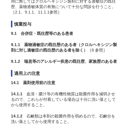
用に際してはクロルヘキシジン製剤に対する過敏症の既往
歴、薬物過敏体質の有無について十分な問診を行うこと。
［2.1、9.1.1、11.1.1参照］
慎重投与
9.1 合併症・既往歴等のある患者
9.1.1 薬物過敏症の既往歴のある者（クロルヘキシジン製
剤に対し過敏症の既往歴のある者を除く）
［8.参照］
9.1.2 喘息等のアレルギー疾患の既往歴、家族歴のある者
適用上の注意
14.1 薬剤使用前の注意
14.1.1
血清・膿汁等の有機性物質は殺菌作用を減弱させ
るので、これらが付着している場合は十分に洗い落として
から使用すること。
14.1.2
石鹸類は本剤の殺菌作用を弱めるので、石鹸分を
洗い落としてから使用すること。