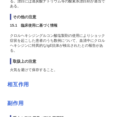
る。漂白には過炭酸ナトリウム等の酸素系漂白剤が適当で
ある。
その他の注意
15.1 臨床使用に基づく情報
クロルヘキシジングルコン酸塩製剤の使用によりショック
症状を起こした患者のうち数例について、血清中にクロル
ヘキシジンに特異的なIgE抗体が検出されたとの報告があ
る
。
取扱上の注意
火気を避けて保存すること。
相互作用
副作用