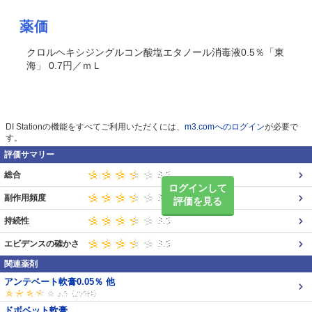
薬価
クロルヘキシジングルコン酸塩エタノール消毒液0.5％「東
海」 0.7円／ｍＬ
DI Stationの機能をすべてご利用いただくには、
m3.comへのログイン
が必要で
す。
評価サマリー
総合
ログインして
副作用頻度
評価を見る
持続性
エビデンスの確かさ
関連薬剤
アンテベート軟膏0.05％ 他
ドボベット軟膏