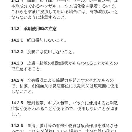
14.1.4
繊維、布（綿、ガーゼ、ウール、レーヨン等）は
本剤成分であるベンザルコニウム塩化物を吸着するので、
これらを溶液に浸漬して用いる場合には、有効濃度以下と
ならないように注意すること。
14.2 薬剤使用時の注意
14.2.1
経口投与しないこと。
14.2.2
浣腸には使用しないこと。
14.2.3
皮膚・粘膜の刺激症状があらわれることがあるの
で注意すること。
14.2.4
全身吸収による筋脱力を起こすおそれがあるの
で、粘膜、創傷面又は炎症部位に長期間又は広範囲に使用
しないこと。
14.2.5
密封包帯、ギプス包帯、パックに使用すると刺激
症状があらわれることがあるので、使用しないことが望ま
しい。
14.2.6
血清、膿汁等の有機性物質は殺菌作用を減弱させ
るので、これらが付着している場合は、十分に洗い落とし