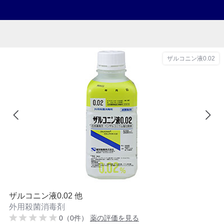
ザルコニン液0.02
ザルコニン液0.02 他
外用殺菌消毒剤
0（0件）
薬の評価を見る