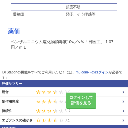
頻度不明
過敏症
発疹、そう痒感等
薬価
ベンザルコニウム塩化物消毒液10w／v％「日医工」 1.07
円／ｍＬ
DI Stationの機能をすべてご利用いただくには、
m3.comへのログイン
が必要で
す。
評価サマリー
総合
ログインして
副作用頻度
評価を見る
持続性
エビデンスの確かさ