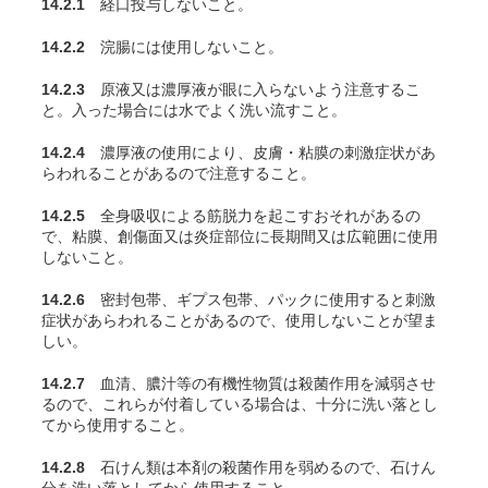
14.2.1
経口投与しないこと。
14.2.2
浣腸には使用しないこと。
14.2.3
原液又は濃厚液が眼に入らないよう注意するこ
と。入った場合には水でよく洗い流すこと。
14.2.4
濃厚液の使用により、皮膚・粘膜の刺激症状があ
らわれることがあるので注意すること。
14.2.5
全身吸収による筋脱力を起こすおそれがあるの
で、粘膜、創傷面又は炎症部位に長期間又は広範囲に使用
しないこと。
14.2.6
密封包帯、ギプス包帯、パックに使用すると刺激
症状があらわれることがあるので、使用しないことが望ま
しい。
14.2.7
血清、膿汁等の有機性物質は殺菌作用を減弱させ
るので、これらが付着している場合は、十分に洗い落とし
てから使用すること。
14.2.8
石けん類は本剤の殺菌作用を弱めるので、石けん