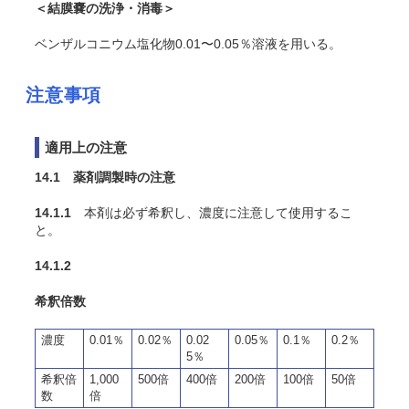
＜結膜嚢の洗浄・消毒＞
ベンザルコニウム塩化物0.01〜0.05％溶液を用いる。
注意事項
適用上の注意
14.1 薬剤調製時の注意
14.1.1
本剤は必ず希釈し、濃度に注意して使用するこ
と。
14.1.2
希釈倍数
濃度
0.01％
0.02％
0.02
0.05％
0.1％
0.2％
5％
希釈倍
1,000
500倍
400倍
200倍
100倍
50倍
数
倍