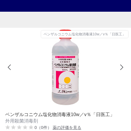
ベンザルコニウム塩化物消毒液10w／v％「日医工」
ベンザルコニウム塩化物消毒液10w／v％「日医工」
外用殺菌消毒剤
0（0件）
薬の評価を見る