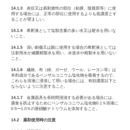
14.1.3
炎症又は易刺激性の部位（粘膜、陰股部等）に使
用する場合には、正常の部位に使用するよりも低濃度とす
ることが望ましい。
14.1.4
希釈液として塩類含量の多い水又は硬水を用いな
いこと。
14.1.5
深い創傷又は眼に使用する場合の希釈液としては
注射用水か滅菌精製水を用い、水道水や精製水を用いない
こと。
14.1.6
繊維、布（綿、ガーゼ、ウール、レーヨン等）は
本剤成分であるベンザルコニウム塩化物を吸着するので、
これらを溶液に浸漬して用いる場合には、有効濃度以下と
ならないように注意すること。
14.1.7
金属器具を長時間浸漬する必要がある場合には、
腐食を防止するためにベンザルコニウム塩化物0.1％溶液に
0.5〜1.0％の亜硝酸ナトリウムを添加すること。
14.2 薬剤使用時の注意